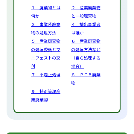
１ 廃棄物とは
２ 産業廃棄物
何か
と一般廃棄物
３ 事業系廃棄
４ 排出事業者
物の処理方法
は誰か
５ 産業廃棄物
６ 産業廃棄物
の処理委託とマ
の処理方法など
ニフェストの交
（自ら処理する
付
場合）
７ 不適正処理
８ ＰＣＢ廃棄
物
９ 特別管理産
業廃棄物