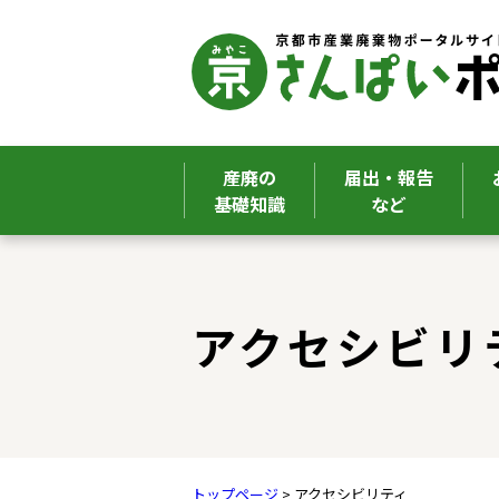
産廃の
届出・報告
基礎知識
など
ここから本文です。
アクセシビリ
トップページ
> アクセシビリティ