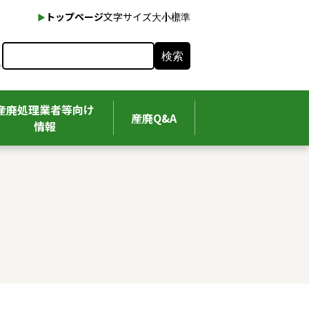
本文へ
トップページ
文字サイズ
大
小
標準
検索
産廃処理業者等向け
産廃Q&A
情報