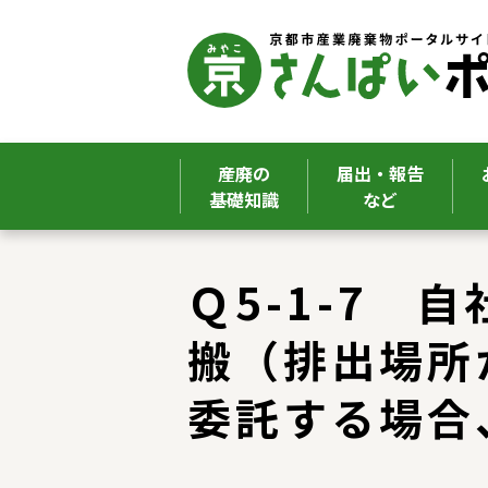
産廃の
届出・報告
基礎知識
など
ここから本文です。
Ｑ5-1-7
搬（排出場所
委託する場合