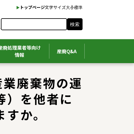
本文へ
トップページ
文字サイズ
大
小
標準
検索
産廃処理業者等向け
産廃Q&A
情報
産業廃棄物の運
等）を他者に
ますか。