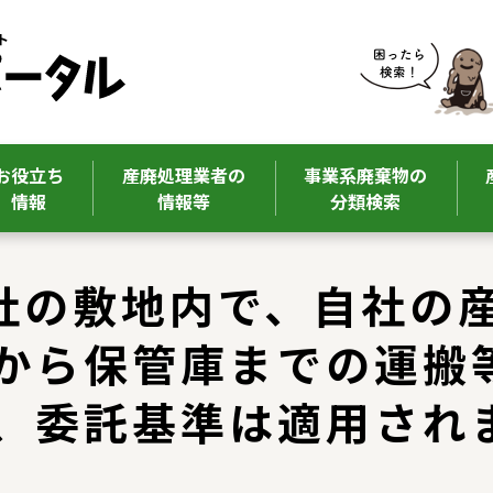
お役立ち
産廃処理業者の
事業系廃棄物の
情報
情報等
分類検索
 自社の敷地内で、自社の
から保管庫までの運搬
、委託基準は適用され