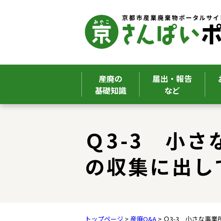
産廃の
届出・報告
基礎知識
など
ここから本文です。
Ｑ3-3 小
の収集に出し
トップページ
>
産廃Q&A
> Ｑ3-3 小さな