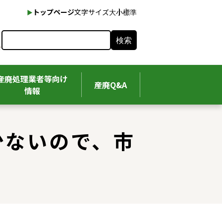
本文へ
トップページ
文字サイズ
大
小
標準
検索
産廃処理業者等向け
産廃Q&A
情報
少ないので、市