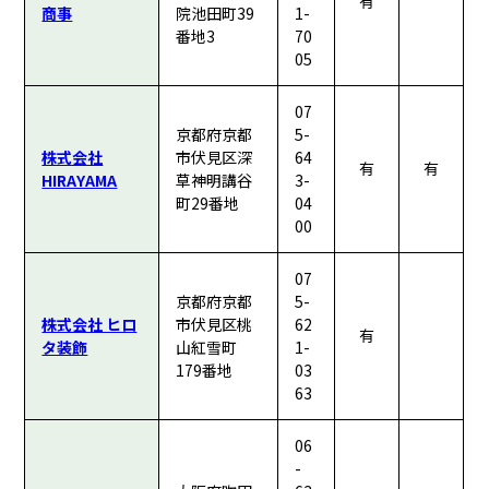
有
商事
院池田町39
1-
番地3
70
05
07
京都府京都
5-
株式会社
市伏見区深
64
有
有
HIRAYAMA
草神明講谷
3-
町29番地
04
00
07
京都府京都
5-
株式会社 ヒロ
市伏見区桃
62
有
タ装飾
山紅雪町
1-
179番地
03
63
06
-