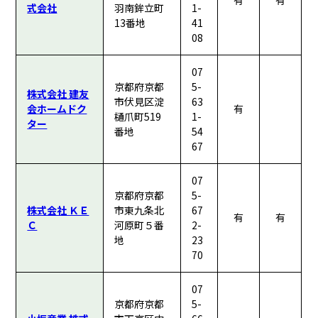
有
有
式会社
羽南鉾立町
1-
13番地
41
08
07
京都府京都
5-
株式会社 建友
市伏見区淀
63
会ホームドク
有
樋爪町519
1-
ター
番地
54
67
07
京都府京都
5-
株式会社 ＫＥ
市東九条北
67
有
有
Ｃ
河原町５番
2-
地
23
70
07
京都府京都
5-