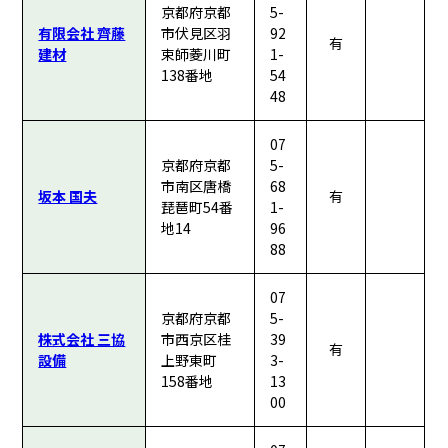
京都府京都
5-
有限会社 齊藤
市伏見区羽
92
有
建材
束師菱川町
1-
138番地
54
48
07
京都府京都
5-
市南区唐橋
68
坂本 国夫
有
琵琶町54番
1-
地14
96
88
07
京都府京都
5-
株式会社 三協
市西京区桂
39
有
設備
上野東町
3-
158番地
13
00