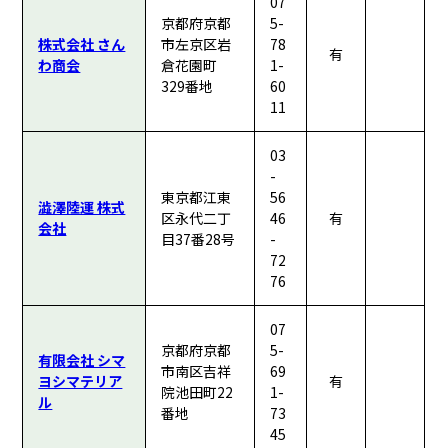
07
京都府京都
5-
株式会社 さん
市左京区岩
78
有
わ商会
倉花園町
1-
329番地
60
11
03
-
東京都江東
56
澁澤陸運 株式
区永代二丁
46
有
会社
目37番28号
-
72
76
07
京都府京都
5-
有限会社 シマ
市南区吉祥
69
ヨシマテリア
有
院池田町22
1-
ル
番地
73
45