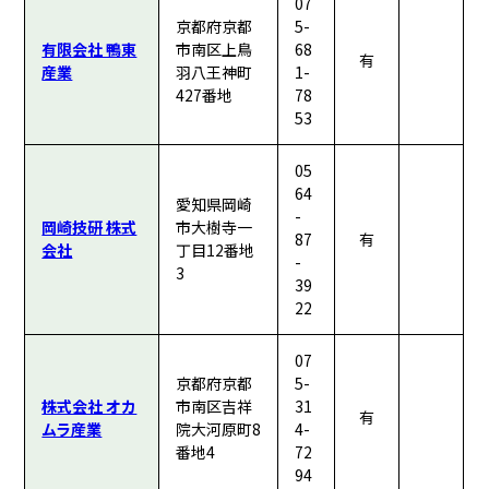
07
京都府京都
5-
有限会社 鴨東
市南区上鳥
68
有
産業
羽八王神町
1-
427番地
78
53
05
64
愛知県岡崎
-
岡崎技研 株式
市大樹寺一
87
有
会社
丁目12番地
-
3
39
22
07
京都府京都
5-
株式会社 オカ
市南区吉祥
31
有
ムラ産業
院大河原町8
4-
番地4
72
94