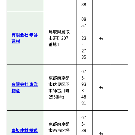
88
08
57
鳥取県鳥取
-
有限会社 寺谷
市寿町207
23
有
建材
番地1
-
27
35
07
京都府京都
5-
有限会社 東洋
市伏見区羽
93
有
物産
束師古川町
3-
255番地
48
81
07
京都府京都
5-
豊坂建材 株式
市西京区樫
39
有