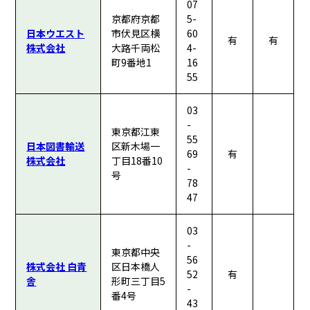
07
京都府京都
5-
日本ウエスト
市伏見区横
60
有
有
株式会社
大路千両松
4-
町9番地1
16
55
03
-
東京都江東
55
日本図書輸送
区新木場一
69
有
株式会社
丁目18番10
-
号
78
47
03
-
東京都中央
56
株式会社 白青
区日本橋人
52
有
舎
形町三丁目5
-
番4号
43