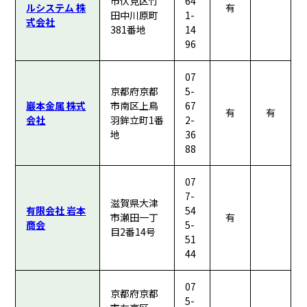
市伏見区竹
64
ルシステム 株
有
田中川原町
1-
式会社
381番地
14
96
07
京都府京都
5-
巖本金属 株式
市南区上鳥
67
有
有
会社
羽鉾立町1番
2-
地
36
88
07
7-
滋賀県大津
有限会社 岩本
54
市瀬田一丁
有
商会
5-
目2番14号
51
44
07
京都府京都
5-