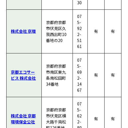
30
07
京都府京都
5-
市伏見区久
92
株式会社 京環
有
有
我西出町10
2-
番地の20
51
61
07
京都府京都
5-
京都エコサー
市南区東九
69
有
有
ビス 株式会社
条南松田町
2-
34番地
14
67
07
京都府京都
5-
株式会社 京都
市伏見区横
62
有
有
環境保全公社
大路千両松
2-
町126番地
80