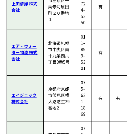
市左京区一
上田清掃 株式
72
乗寺河原田
有
会社
4-
町２０番地
52
１
50
01
北海道札幌
1-
エア・ウォー
市中央区南
85
ター物流 株式
有
十九条西六
9-
会社
丁目3番5号
53
01
07
京都府京都
5-
エイジェック
市伏見区横
62
有
有
株式会社
大路芝生29
1-
番地2
18
69
07