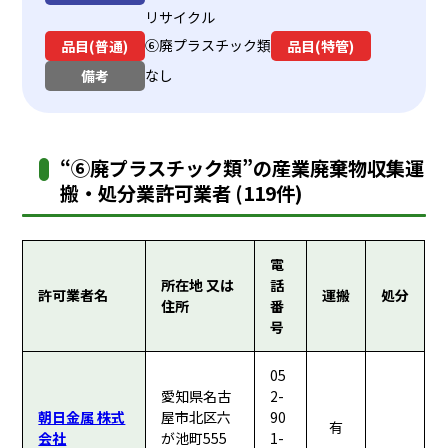
リサイクル
⑥廃プラスチック類
品目(普通)
品目(特管)
なし
備考
“⑥廃プラスチック類”の産業廃棄物収集運
搬・処分業許可業者 (119件)
電
所在地 又は
話
許可業者名
運搬
処分
住所
番
号
05
愛知県名古
2-
朝日金属 株式
屋市北区六
90
有
会社
が池町555
1-