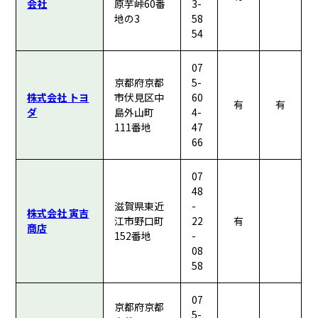
会社
原芋峠60番
3-
地の3
58
54
07
京都府京都
5-
株式会社 トヨ
市伏見区中
60
有
有
ダ
島外山町
4-
111番地
47
66
07
48
滋賀県東近
-
株式会社 寅吉
江市野口町
22
有
商店
152番地
-
08
58
07
京都府京都
5-