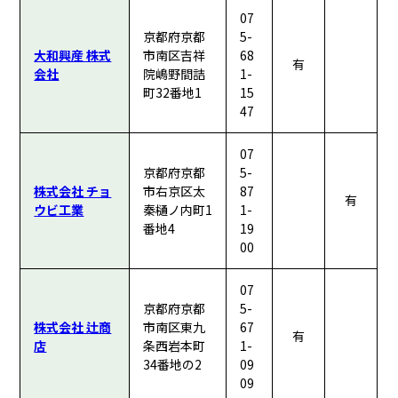
07
京都府京都
5-
大和興産 株式
市南区吉祥
68
有
会社
院嶋野間詰
1-
町32番地1
15
47
07
京都府京都
5-
株式会社 チョ
市右京区太
87
有
ウビ工業
秦樋ノ内町1
1-
番地4
19
00
07
京都府京都
5-
株式会社 辻商
市南区東九
67
有
店
条西岩本町
1-
34番地の2
09
09