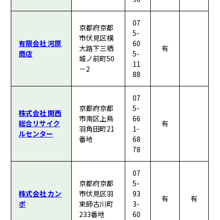
07
京都府京都
5-
市伏見区横
有限会社 河原
60
大路下三栖
有
商店
5-
城ノ前町50
11
－2
88
07
京都府京都
5-
株式会社 関西
市南区上鳥
66
総合リサイク
有
羽角田町21
1-
ルセンター
番地
68
78
07
京都府京都
5-
株式会社 カン
市伏見区羽
93
有
有
ポ
束師古川町
3-
233番地
60