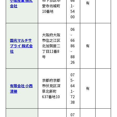
小坂産業 株式
市下京区中
66
有
会社
堂寺坊城町
1-
10番地
54
00
06
大阪府大阪
-
国光マルチサ
市住之江区
66
プライ 株式会
北加賀屋二
86
有
社
丁目11番8
-
号
88
26
07
京都府京都
5-
有限会社 小西
市伏見区深
64
有
清掃
草北新町
1-
637番地10
72
38
07