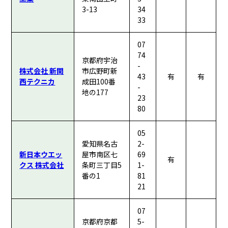
3-13
34
33
07
74
京都府宇治
-
株式会社 新関
市広野町新
43
有
有
西テクニカ
成田100番
-
地の177
23
80
05
愛知県名古
2-
新日本ウエッ
屋市南区七
69
有
クス 株式会社
条町三丁目5
1-
番の1
81
21
07
京都府京都
5-