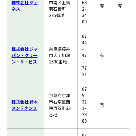
株式会社 ジェ
市南区上鳥
68
有
有
ネス
羽石橋町
2-
235番地
34
00
07
44
株式会社 ジャ
奈良県桜井
-
パン・クリー
市大字初瀬
47
有
ン・サービス
1530番地
-
77
31
07
京都府京都
5-
株式会社 鈴木
市右京区西
31
有
メンテナンス
院月双町33
1-
番地
38
88
07