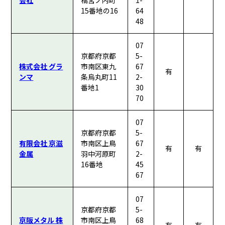
会社
橋宮ノ内町
1-
15番地の16
64
48
07
京都府京都
5-
株式会社 グラ
市南区東九
67
有
ンマ
条烏丸町11
2-
番地1
30
70
07
京都府京都
5-
有限会社 京滋
市南区上鳥
67
有
有
金属
羽中河原町
2-
16番地
45
67
07
京都府京都
5-
京阪メタル 株
市南区上鳥
68