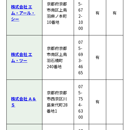
京都府京都
5-
株式会社 エ
市南区上鳥
67
ム・アール・
有
有
羽麻ノ本町
2-
シー
10番地
10
00
07
京都府京都
5-
株式会社 エ
市南区上鳥
69
有
ム・ツー
羽石橋町
3-
240番地
46
65
07
京都府京都
5-
株式会社 Ａ＆
市西京区川
75
有
Ｓ
島東代町28
4-
番地1
63
00