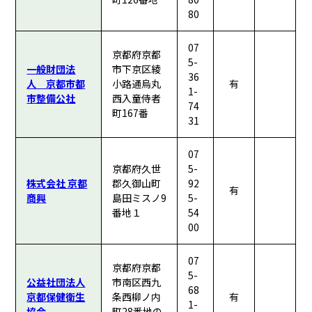
80
07
京都府京都
5-
一般財団法
市下京区綾
36
人 京都市都
小路通烏丸
有
1-
市整備公社
西入童侍者
74
町167番
31
07
京都府久世
5-
株式会社 京都
郡久御山町
92
有
商興
島田ミスノ9
5-
番地１
54
00
07
京都府京都
5-
公益社団法人
市南区西九
68
京都保健衛生
条西柳ノ内
有
1-
協会
町28番地の