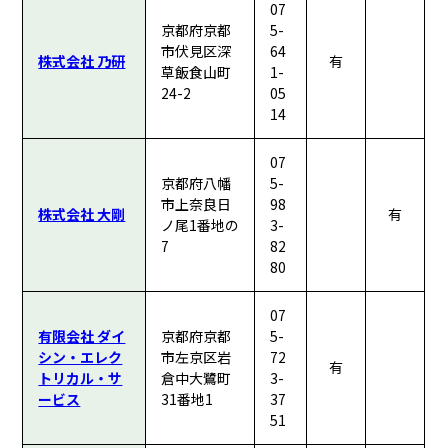
07
京都府京都
5-
市伏見区深
64
株式会社 乃研
有
草飯食山町
1-
24-2
05
14
07
京都府八幡
5-
市上奈良日
98
株式会社 大剛
有
ノ尾1番地の
3-
7
82
80
07
有限会社 ダイ
京都府京都
5-
シン・エレク
市左京区岩
72
有
トリカル・サ
倉中大鷺町
3-
ービス
31番地1
37
51