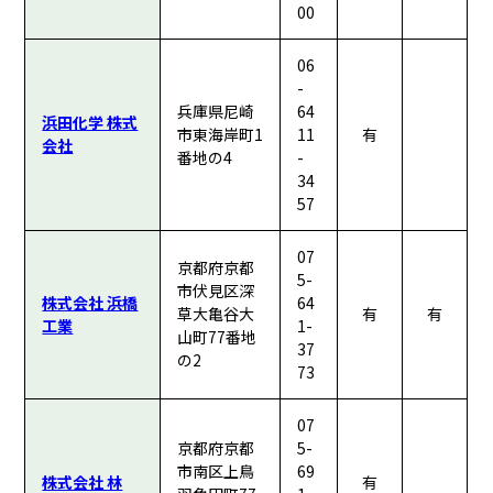
00
06
-
兵庫県尼崎
64
浜田化学 株式
市東海岸町1
11
有
会社
番地の4
-
34
57
07
京都府京都
5-
市伏見区深
株式会社 浜橋
64
草大亀谷大
有
有
工業
1-
山町77番地
37
の2
73
07
京都府京都
5-
市南区上鳥
69
株式会社 林
有