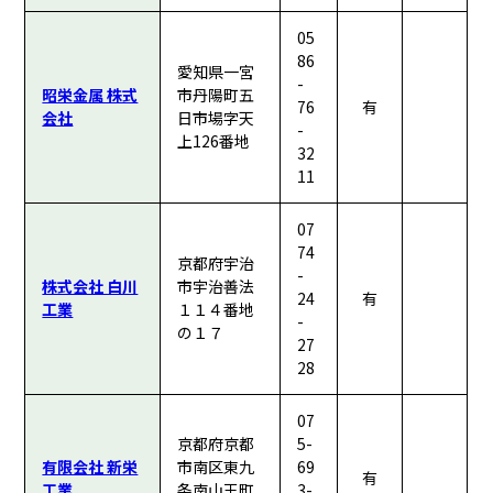
05
86
愛知県一宮
-
昭栄金属 株式
市丹陽町五
76
有
会社
日市場字天
-
上126番地
32
11
07
74
京都府宇治
-
株式会社 白川
市宇治善法
24
有
工業
１１４番地
-
の１７
27
28
07
京都府京都
5-
有限会社 新栄
市南区東九
69
有
工業
条南山王町
3-