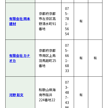
07
京都府京都
5-
有限会社 岡本
市左京区高
78
有
建材
野清水町91
1-
番地
56
54
07
京都府京都
5-
有限会社 カナ
市南区上鳥
66
有
有
オカ
羽馬廻町25
1-
番地
68
33
07
3-
和歌山県海
48
河野 彰文
南市阪井
有
7-
224番地22
43
96