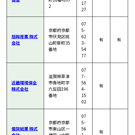
17
2
27
07
京都府京都
5-
旭興産業 株式
市伏見区桃
62
有
有
会社
山町新町35
3-
番地
54
77
07
滋賀県草津
7-
近畿環境保全
市青地町字
56
有
株式会社
六反田196
4-
番地
15
02
07
京都府京都
5-
儀賀紙業 株式
市東山区一
56
有