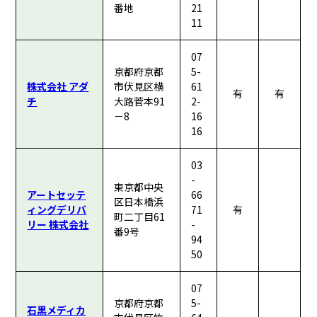
番地
21
11
07
京都府京都
5-
株式会社 アダ
市伏見区横
61
有
有
チ
大路菅本91
2-
－8
16
16
03
-
東京都中央
アートセッテ
66
区日本橋浜
ィングデリバ
71
有
町二丁目61
リー 株式会社
-
番9号
94
50
07
京都府京都
5-
石黒メディカ