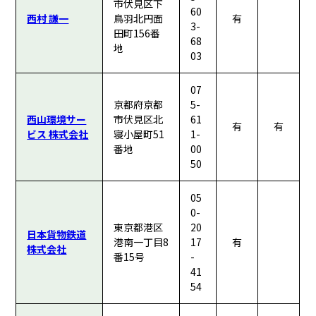
市伏見区下
60
西村 謙一
鳥羽北円面
有
3-
田町156番
68
地
03
07
京都府京都
5-
西山環境サー
市伏見区北
61
有
有
ビス 株式会社
寝小屋町51
1-
番地
00
50
05
0-
東京都港区
20
日本貨物鉄道
港南一丁目8
17
有
株式会社
番15号
-
41
54