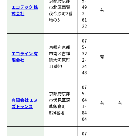
京都府京都
5-
エコテック 株
市北区西賀
49
有
式会社
茂今原町2番
2-
地の5
61
22
07
京都府京都
5-
エコライン 有
市南区吉祥
32
有
限会社
院大河原町
2-
11番地
24
48
07
京都府京都
5-
有限会社 エヌ
市伏見区深
64
有
有
ズトランス
草飯食町
1-
824番地
84
04
07