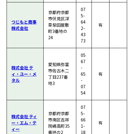
07
京都府京都
5-
市伏見区深
つじもと商事
64
草柴田屋敷
有
株式会社
2-
町3番地の
43
24
73
05
67
愛知県弥富
株式会社 テ
-
市佐古木二
ィ・ユー・メ
65
有
丁目237番
タル
-
地3
07
54
07
京都府京都
5-
株式会社 ティ
市南区吉祥
66
ー・エム・テ
有
院嶋高町35
1-
ィー
番地の2
18