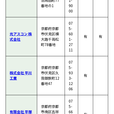
羽角田町77
1-
番地の1
90
00
07
京都府京都
5-
光アスコン 株
市伏見区横
60
有
有
式会社
大路千両松
1-
町78番地
27
11
07
京都府京都
5-
株式会社 平川
市伏見区久
93
有
工業
我御旅町12
3-
番地47
12
06
07
京都府京都
5-
有限会社 平塚
市南区吉祥
66