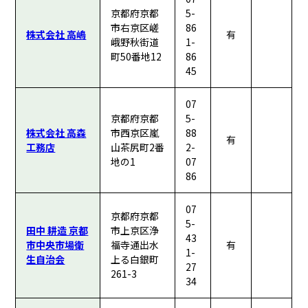
京都府京都
5-
市右京区嵯
86
株式会社 高嶋
有
峨野秋街道
1-
町50番地12
86
45
07
京都府京都
5-
株式会社 高森
市西京区嵐
88
有
工務店
山茶尻町2番
2-
地の1
07
86
07
京都府京都
5-
田中 耕造 京都
市上京区浄
43
市中央市場衛
福寺通出水
有
1-
生自治会
上る白銀町
27
261-3
34