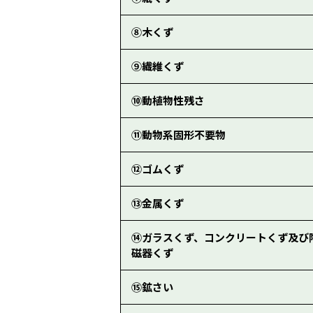
⑧木くず
⑨繊維くず
⑩動植物性残さ
⑪動物系固形不要物
⑫ゴムくず
⑬金属くず
⑭ガラスくず、コンクリートくず及び
磁器くず
⑮鉱さい