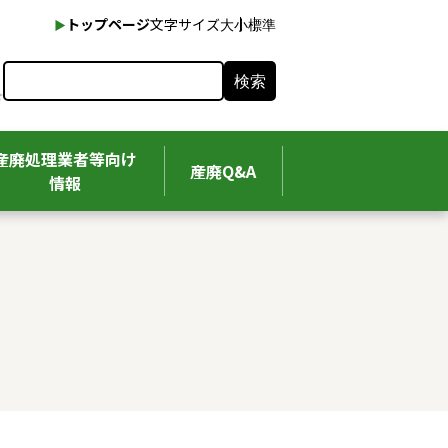
本文へ
トップページ
文字サイズ
大
小
標準
検索
産廃処理業者等向け
産廃Q&A
情報