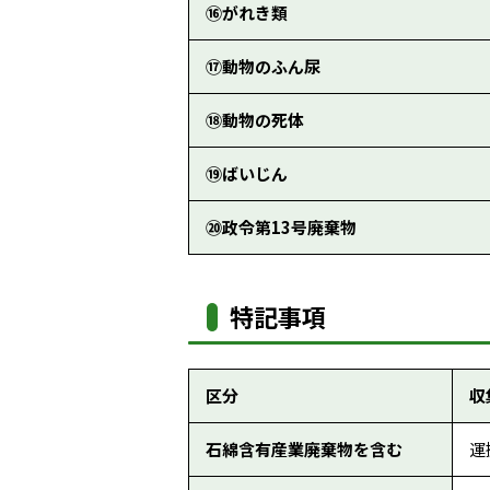
⑯がれき類
⑰動物のふん尿
⑱動物の死体
⑲ばいじん
⑳政令第13号廃棄物
特記事項
区分
収
石綿含有産業廃棄物を含む
運