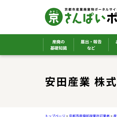
産廃の
届出・報告
基礎知識
など
ここから本文です。
安田産業 株
トップページ
>
京都市産廃処理業許可業者
>
産