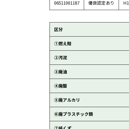
06511001187
優良認定あり
H1
区分
①燃え殻
②汚泥
③廃油
④廃酸
⑤廃アルカリ
⑥廃プラスチック類
⑦紙くず