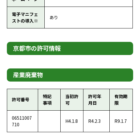
電子マニフェ
あり
ストの導入※
京都市の許可情報
産業廃棄物
特記
当初許
許可年
有効期
許可番号
事項
可
月日
限
06511007
H4.1.8
R4.2.3
R9.1.7
710