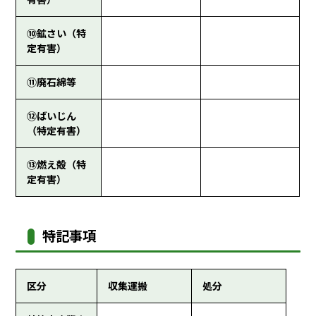
⑩鉱さい（特
定有害）
⑪廃石綿等
⑫ばいじん
（特定有害）
⑬燃え殻（特
定有害）
特記事項
区分
収集運搬
処分