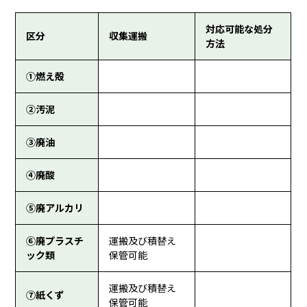
対応可能な処分
区分
収集運搬
方法
①燃え殻
②汚泥
③廃油
④廃酸
⑤廃アルカリ
⑥廃プラスチ
運搬及び積替え
ック類
保管可能
運搬及び積替え
⑦紙くず
保管可能