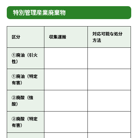
特別管理産業廃棄物
対応可能な処分
区分
収集運搬
方法
①廃油（引火
性）
①廃油（特定
有害）
②廃酸（強
酸）
②廃酸（特定
有害）