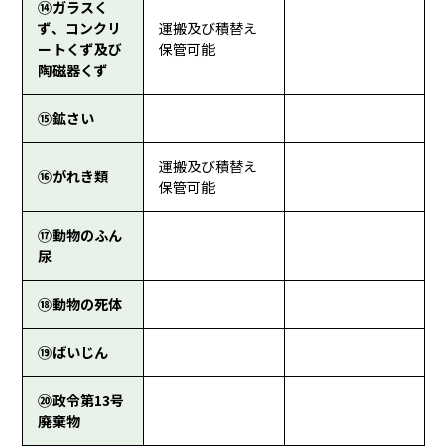
⑭ガラスく
ず、コンクリ
運搬及び積替え
ートくず及び
保管可能
陶磁器くず
⑮鉱さい
運搬及び積替え
⑯がれき類
保管可能
⑰動物のふん
尿
⑱動物の死体
⑲ばいじん
⑳政令第13号
廃棄物