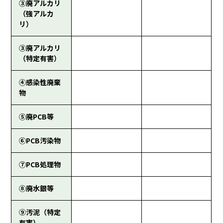
③廃アルカリ
（強アルカ
リ）
③廃アルカリ
（特定有害）
④感染性廃棄
物
⑤廃PCB等
⑥PCB汚染物
⑦PCB処理物
⑧廃水銀等
⑨汚泥（特定
有害）