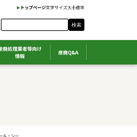
本文へ
トップページ
文字サイズ
大
小
標準
検索
産廃処理業者等向け
産廃Q&A
情報
アール・シー