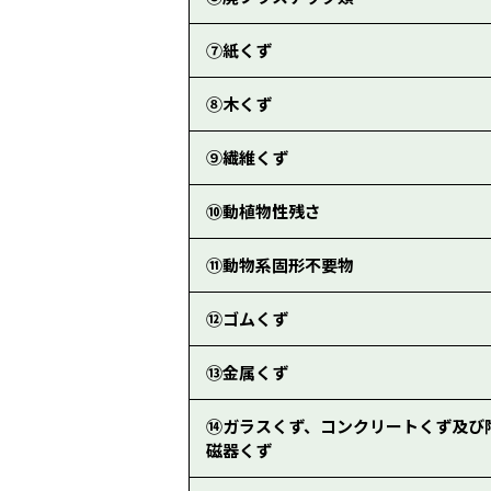
⑦紙くず
⑧木くず
⑨繊維くず
⑩動植物性残さ
⑪動物系固形不要物
⑫ゴムくず
⑬金属くず
⑭ガラスくず、コンクリートくず及び
磁器くず