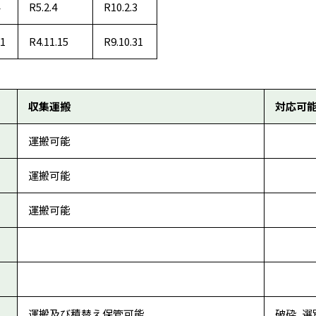
R5.2.4
R10.2.3
.1
R4.11.15
R9.10.31
収集運搬
対応可
運搬可能
運搬可能
運搬可能
運搬及び積替え保管可能
破砕, 選