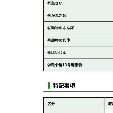
⑮鉱さい
⑯がれき類
⑰動物のふん尿
⑱動物の死体
⑲ばいじん
⑳政令第13号廃棄物
特記事項
区分
収