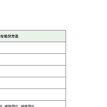
能な処分方法
別, 減容固化, 減容固化