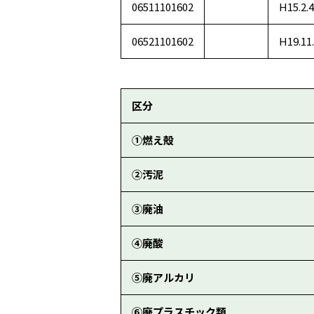
06511101602
H15.2.4
06521101602
H19.11
区分
①燃え殻
②汚泥
③廃油
④廃酸
⑤廃アルカリ
⑥廃プラスチック類