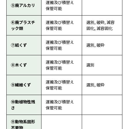
運搬及び積替え
⑤廃アルカリ
保管可能
⑥廃プラスチ
運搬及び積替え
選別, 破砕, 減容
ック類
保管可能
固化, 減容固化
運搬及び積替え
⑦紙くず
選別, 破砕
保管可能
運搬及び積替え
⑧木くず
選別
保管可能
運搬及び積替え
⑨繊維くず
選別, 破砕
保管可能
⑩動植物性残
運搬及び積替え
さ
保管可能
⑪動物系固形
不要物