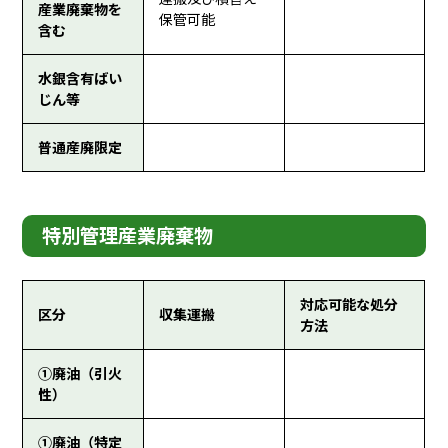
産業廃棄物を
保管可能
含む
水銀含有ばい
じん等
普通産廃限定
特別管理産業廃棄物
対応可能な処分
区分
収集運搬
方法
①廃油（引火
性）
①廃油（特定