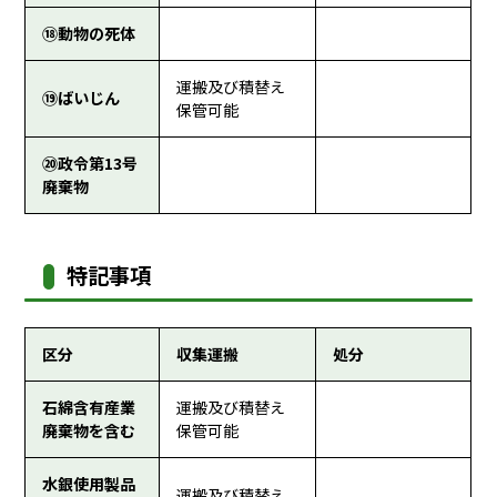
⑱動物の死体
運搬及び積替え
⑲ばいじん
保管可能
⑳政令第13号
廃棄物
特記事項
区分
収集運搬
処分
石綿含有産業
運搬及び積替え
廃棄物を含む
保管可能
水銀使用製品
運搬及び積替え