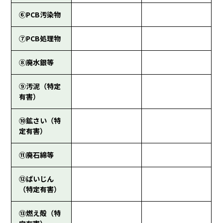
⑥PCB汚染物
⑦PCB処理物
⑧廃水銀等
⑨汚泥（特定
有害）
⑩鉱さい（特
定有害）
⑪廃石綿等
⑫ばいじん
（特定有害）
⑬燃え殻（特