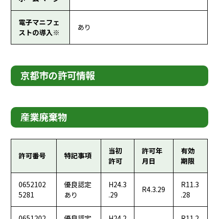
電子マニフェ
あり
ストの導入※
京都市の許可情報
産業廃棄物
当初
許可年
有効
許可番号
特記事項
許可
月日
期限
0652102
優良認定
H24.3
R11.3
R4.3.29
5281
あり
.29
.28
0651202
優良認定
H24.2
R11.2