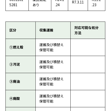
R7.3.11
5281
あり
.24
.23
対応可能な処分
区分
収集運搬
方法
運搬及び積替え
①燃え殻
保管可能
運搬及び積替え
②汚泥
保管可能
運搬及び積替え
③廃油
保管可能
運搬及び積替え
④廃酸
保管可能