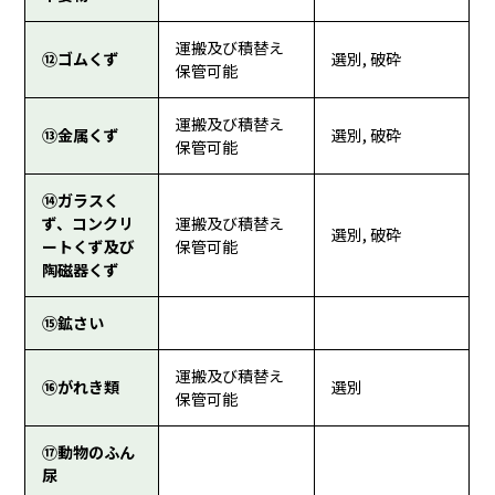
運搬及び積替え
⑫ゴムくず
選別, 破砕
保管可能
運搬及び積替え
⑬金属くず
選別, 破砕
保管可能
⑭ガラスく
ず、コンクリ
運搬及び積替え
選別, 破砕
ートくず及び
保管可能
陶磁器くず
⑮鉱さい
運搬及び積替え
⑯がれき類
選別
保管可能
⑰動物のふん
尿