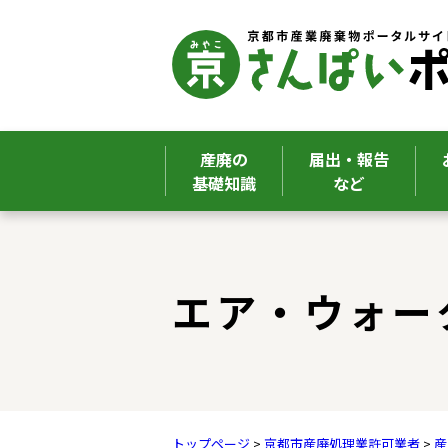
産廃の
届出・報告
基礎知識
など
ここから本文です。
エア・ウォー
トップページ
>
京都市産廃処理業許可業者
>
産