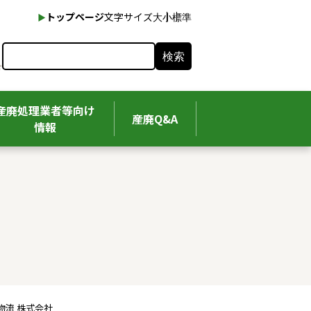
本文へ
トップページ
文字サイズ
大
小
標準
検索
産廃処理業者等向け
産廃Q&A
情報
物流 株式会社