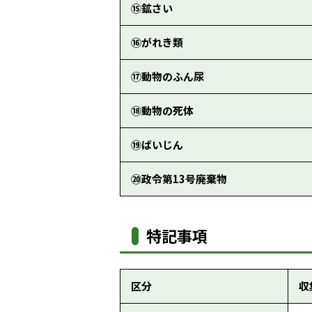
⑮鉱さい
⑯がれき類
⑰動物のふん尿
⑱動物の死体
⑲ばいじん
⑳政令第13号廃棄物
特記事項
区分
収