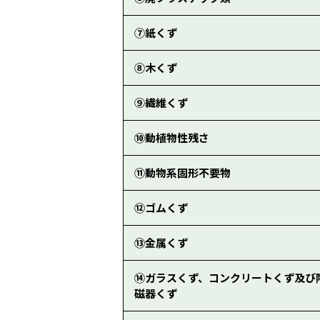
⑦紙くず
⑧木くず
⑨繊維くず
⑩動植物性残さ
⑪動物系固形不要物
⑫ゴムくず
⑬金属くず
⑭ガラスくず、コンクリートくず及び
磁器くず