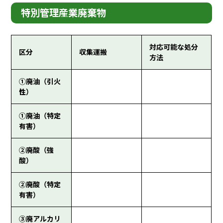
特別管理産業廃棄物
対応可能な処分
区分
収集運搬
方法
①廃油（引火
性）
①廃油（特定
有害）
②廃酸（強
酸）
②廃酸（特定
有害）
③廃アルカリ