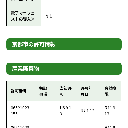
電子マニフェ
なし
ストの導入※
京都市の許可情報
産業廃棄物
特記
当初許
許可年
有効期
許可番号
事項
可
月日
限
06521023
H6.9.1
R11.9.
R7.1.17
155
3
12
06511023
R11.9.