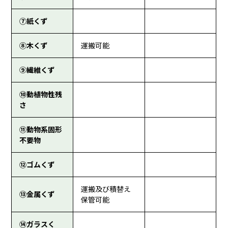
⑦紙くず
⑧木くず
運搬可能
⑨繊維くず
⑩動植物性残
さ
⑪動物系固形
不要物
⑫ゴムくず
運搬及び積替え
⑬金属くず
保管可能
⑭ガラスく