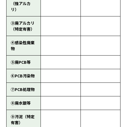
（強アルカ
リ）
③廃アルカリ
（特定有害）
④感染性廃棄
物
⑤廃PCB等
⑥PCB汚染物
⑦PCB処理物
⑧廃水銀等
⑨汚泥（特定
有害）