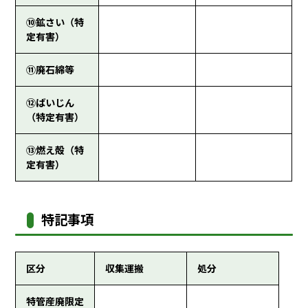
⑩鉱さい（特
定有害）
⑪廃石綿等
⑫ばいじん
（特定有害）
⑬燃え殻（特
定有害）
特記事項
区分
収集運搬
処分
特管産廃限定