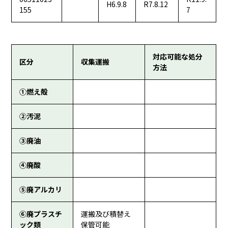
H6.9.8
R7.8.12
155
7
対応可能な処分
区分
収集運搬
方法
①燃え殻
②汚泥
③廃油
④廃酸
⑤廃アルカリ
⑥廃プラスチ
運搬及び積替え
ック類
保管可能