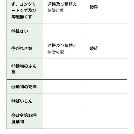
ず、コンクリ
運搬及び積替え
破砕
ートくず及び
保管可能
陶磁器くず
⑮鉱さい
運搬及び積替え
⑯がれき類
破砕
保管可能
⑰動物のふん
尿
⑱動物の死体
⑲ばいじん
⑳政令第13号
廃棄物