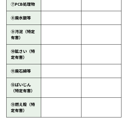
⑦PCB処理物
⑧廃水銀等
⑨汚泥（特定
有害）
⑩鉱さい（特
定有害）
⑪廃石綿等
⑫ばいじん
（特定有害）
⑬燃え殻（特
定有害）