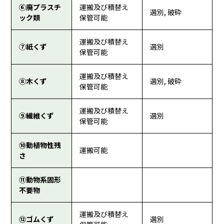
⑥廃プラスチ
運搬及び積替え
選別, 破砕
ック類
保管可能
運搬及び積替え
⑦紙くず
選別
保管可能
運搬及び積替え
⑧木くず
選別, 破砕
保管可能
運搬及び積替え
⑨繊維くず
選別
保管可能
⑩動植物性残
運搬可能
さ
⑪動物系固形
不要物
運搬及び積替え
⑫ゴムくず
選別