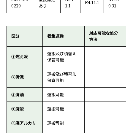
R4.11.1
0229
あり
1.1
0.31
対応可能な処分
区分
収集運搬
方法
運搬及び積替え
①燃え殻
保管可能
運搬及び積替え
②汚泥
保管可能
③廃油
運搬可能
④廃酸
運搬可能
⑤廃アルカリ
運搬可能