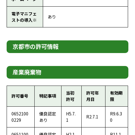
電子マニフェ
あり
ストの導入※
京都市の許可情報
産業廃棄物
当初
許可年
有効期
許可番号
特記事項
許可
月日
限
0652100
優良認定
H5.7.
R9.6.3
R2.7.1
0229
あり
1
0
0651100
優良認定
H2.1
R11.1