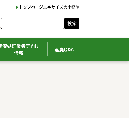
本文へ
トップページ
文字サイズ
大
小
標準
検索
産廃処理業者等向け
産廃Q&A
情報