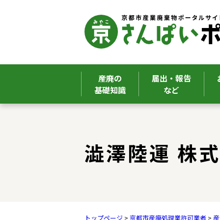
産廃の
届出・報告
基礎知識
など
ここから本文です。
澁澤陸運 株
トップページ
>
京都市産廃処理業許可業者
>
産