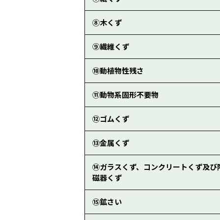
⑧木くず
⑨繊維くず
⑩動植物性残さ
⑪動物系固形不要物
⑫ゴムくず
⑬金属くず
⑭ガラスくず、コンクリートくず及び
磁器くず
⑮鉱さい