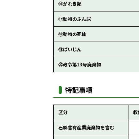
⑯がれき類
⑰動物のふん尿
⑱動物の死体
⑲ばいじん
⑳政令第13号廃棄物
特記事項
区分
収
石綿含有産業廃棄物を含む