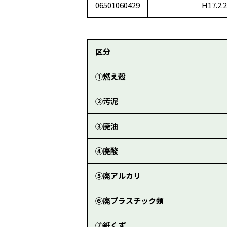
06501060429
H17.2.
区分
①燃え殻
②汚泥
③廃油
④廃酸
⑤廃アルカリ
⑥廃プラスチック類
⑦紙くず