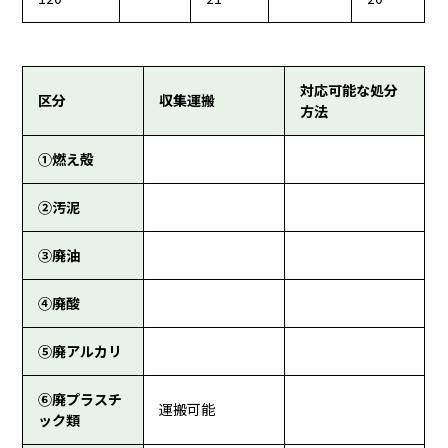
対応可能な処分
区分
収集運搬
方法
①燃え殻
②汚泥
③廃油
④廃酸
⑤廃アルカリ
⑥廃プラスチ
運搬可能
ック類