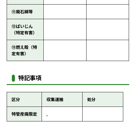
⑪廃石綿等
⑫ばいじん
（特定有害）
⑬燃え殻（特
定有害）
特記事項
区分
収集運搬
処分
特管産廃限定
,