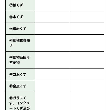
⑦紙くず
⑧木くず
⑨繊維くず
⑩動植物性残
さ
⑪動物系固形
不要物
⑫ゴムくず
⑬金属くず
⑭ガラスく
ず、コンクリ
ートくず及び