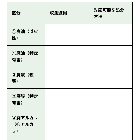
対応可能な処分
区分
収集運搬
方法
①廃油（引火
性）
①廃油（特定
有害）
②廃酸（強
酸）
②廃酸（特定
有害）
③廃アルカリ
（強アルカ
リ）