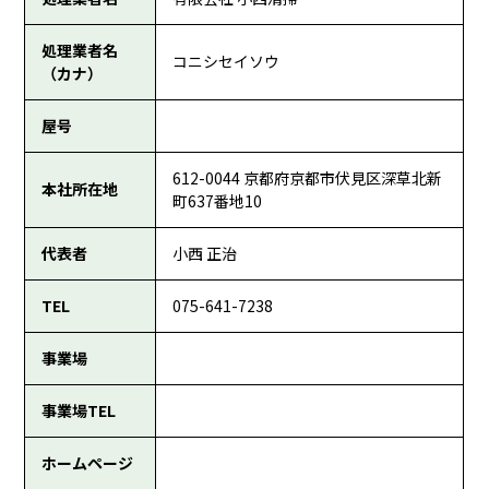
処理業者名
コニシセイソウ
（カナ）
屋号
612-0044 京都府京都市伏見区深草北新
本社所在地
町637番地10
代表者
小西 正治
TEL
075-641-7238
事業場
事業場TEL
ホームページ