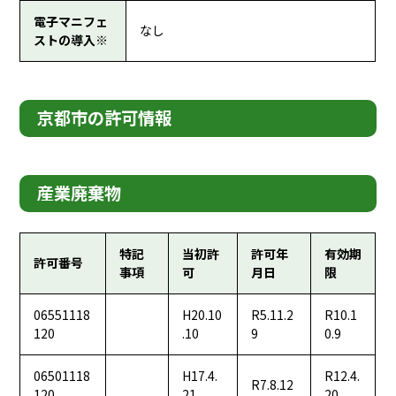
電子マニフェ
なし
ストの導入※
京都市の許可情報
産業廃棄物
特記
当初許
許可年
有効期
許可番号
事項
可
月日
限
06551118
H20.10
R5.11.2
R10.1
120
.10
9
0.9
06501118
H17.4.
R12.4.
R7.8.12
120
21
20