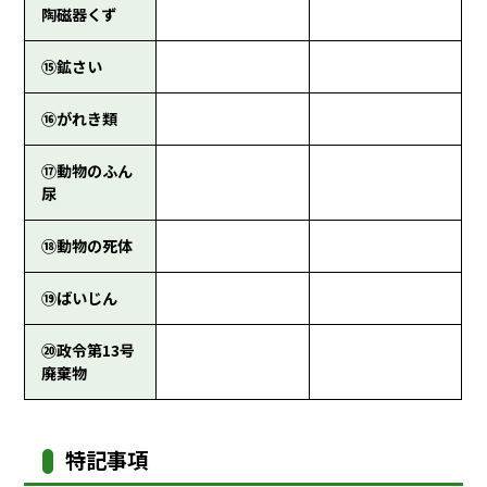
陶磁器くず
⑮鉱さい
⑯がれき類
⑰動物のふん
尿
⑱動物の死体
⑲ばいじん
⑳政令第13号
廃棄物
特記事項