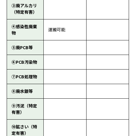
③廃アルカリ
（特定有害）
④感染性廃棄
運搬可能
物
⑤廃PCB等
⑥PCB汚染物
⑦PCB処理物
⑧廃水銀等
⑨汚泥（特定
有害）
⑩鉱さい（特
定有害）