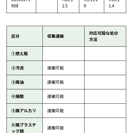
908
1.5
9
1.4
対応可能な処分
区分
収集運搬
方法
①燃え殻
②汚泥
運搬可能
③廃油
運搬可能
④廃酸
運搬可能
⑤廃アルカリ
運搬可能
⑥廃プラスチ
運搬可能
ック類