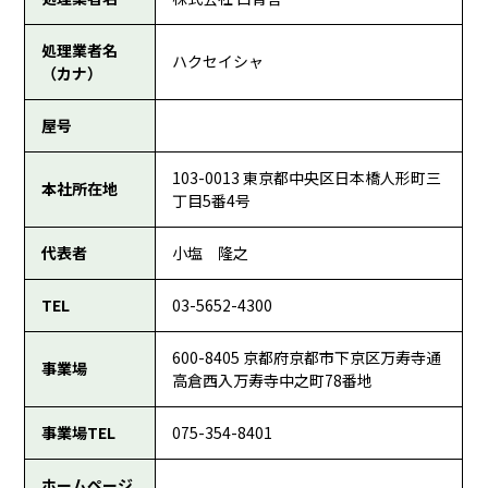
処理業者名
ハクセイシャ
（カナ）
屋号
103-0013 東京都中央区日本橋人形町三
本社所在地
丁目5番4号
代表者
小塩 隆之
TEL
03-5652-4300
600-8405 京都府京都市下京区万寿寺通
事業場
高倉西入万寿寺中之町78番地
事業場TEL
075-354-8401
ホームページ