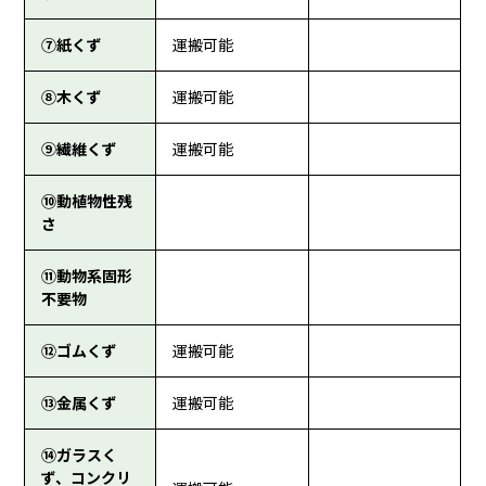
⑦紙くず
運搬可能
⑧木くず
運搬可能
⑨繊維くず
運搬可能
⑩動植物性残
さ
⑪動物系固形
不要物
⑫ゴムくず
運搬可能
⑬金属くず
運搬可能
⑭ガラスく
ず、コンクリ