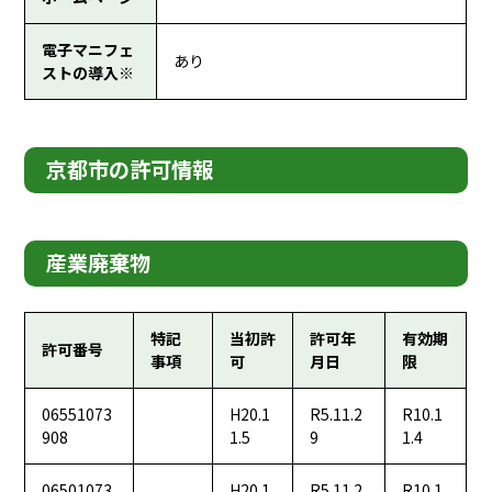
電子マニフェ
あり
ストの導入※
京都市の許可情報
産業廃棄物
特記
当初許
許可年
有効期
許可番号
事項
可
月日
限
06551073
H20.1
R5.11.2
R10.1
908
1.5
9
1.4
06501073
H20.1
R5.11.2
R10.1