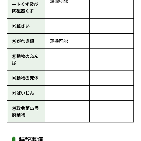
運搬可能
ートくず及び
陶磁器くず
⑮鉱さい
⑯がれき類
運搬可能
⑰動物のふん
尿
⑱動物の死体
⑲ばいじん
⑳政令第13号
廃棄物
特記事項