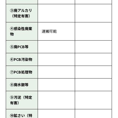
③廃アルカリ
（特定有害）
④感染性廃棄
運搬可能
物
⑤廃PCB等
⑥PCB汚染物
⑦PCB処理物
⑧廃水銀等
⑨汚泥（特定
有害）
⑩鉱さい（特