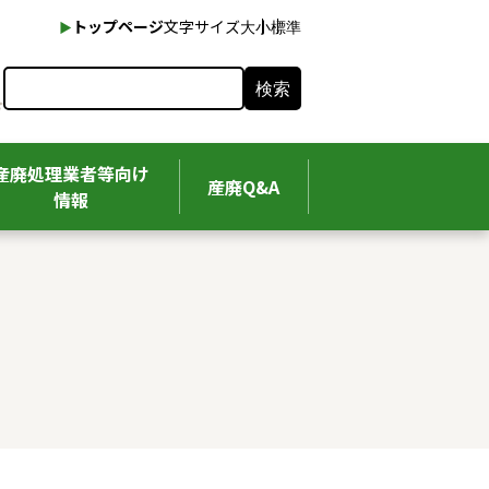
本文へ
トップページ
文字サイズ
大
小
標準
検索
産廃処理業者等向け
産廃Q&A
情報