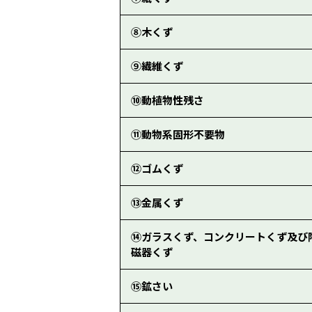
⑧木くず
⑨繊維くず
⑩動植物性残さ
⑪動物系固形不要物
⑫ゴムくず
⑬金属くず
⑭ガラスくず、コンクリートくず及び
磁器くず
⑮鉱さい