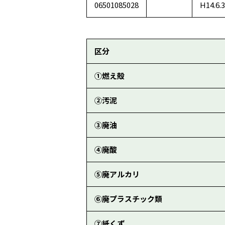
06501085028
H14.6.3
区分
①燃え殻
②汚泥
③廃油
④廃酸
⑤廃アルカリ
⑥廃プラスチック類
⑦紙くず