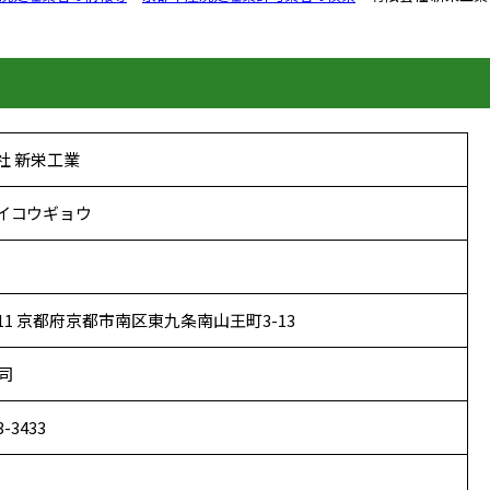
社 新栄工業
イコウギョウ
8011 京都府京都市南区東九条南山王町3-13
鷹司
3-3433