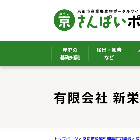
産廃の
届出・報告
基礎知識
など
ここから本文です。
有限会社 新
トップページ
>
京都市産廃処理業許可業者
>
産