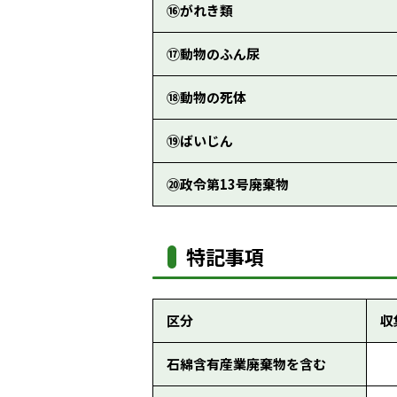
⑯がれき類
⑰動物のふん尿
⑱動物の死体
⑲ばいじん
⑳政令第13号廃棄物
特記事項
区分
収
石綿含有産業廃棄物を含む