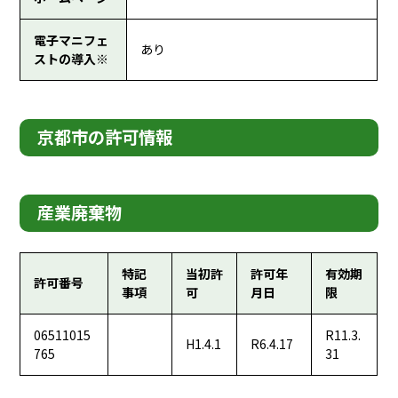
電子マニフェ
あり
ストの導入※
京都市の許可情報
産業廃棄物
特記
当初許
許可年
有効期
許可番号
事項
可
月日
限
06511015
R11.3.
H1.4.1
R6.4.17
765
31