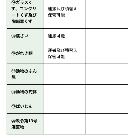
⑭ガラスく
ず、コンクリ
運搬及び積替え
ートくず及び
保管可能
陶磁器くず
⑮鉱さい
運搬可能
運搬及び積替え
⑯がれき類
保管可能
⑰動物のふん
尿
⑱動物の死体
⑲ばいじん
⑳政令第13号
廃棄物