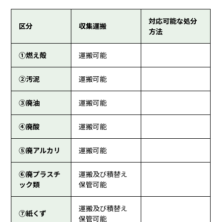
対応可能な処分
区分
収集運搬
方法
①燃え殻
運搬可能
②汚泥
運搬可能
③廃油
運搬可能
④廃酸
運搬可能
⑤廃アルカリ
運搬可能
⑥廃プラスチ
運搬及び積替え
ック類
保管可能
運搬及び積替え
⑦紙くず
保管可能