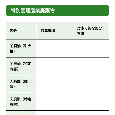
特別管理産業廃棄物
対応可能な処分
区分
収集運搬
方法
①廃油（引火
性）
①廃油（特定
有害）
②廃酸（強
酸）
②廃酸（特定
有害）