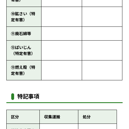
⑩鉱さい（特
定有害）
⑪廃石綿等
⑫ばいじん
（特定有害）
⑬燃え殻（特
定有害）
特記事項
区分
収集運搬
処分