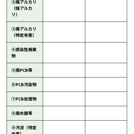
③廃アルカリ
（強アルカ
リ）
③廃アルカリ
（特定有害）
④感染性廃棄
物
⑤廃PCB等
⑥PCB汚染物
⑦PCB処理物
⑧廃水銀等
⑨汚泥（特定
有害）