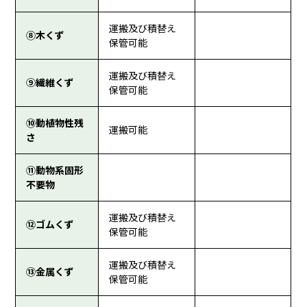
運搬及び積替え
⑧木くず
保管可能
運搬及び積替え
⑨繊維くず
保管可能
⑩動植物性残
運搬可能
さ
⑪動物系固形
不要物
運搬及び積替え
⑫ゴムくず
保管可能
運搬及び積替え
⑬金属くず
保管可能