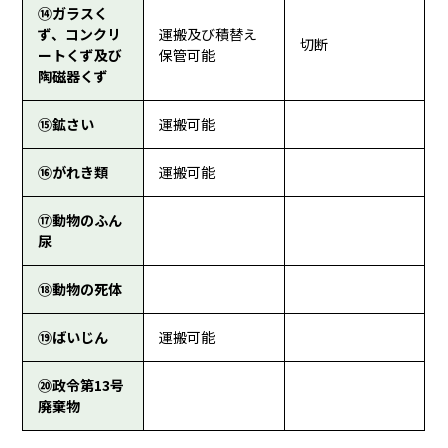
⑭ガラスく
ず、コンクリ
運搬及び積替え
切断
ートくず及び
保管可能
陶磁器くず
⑮鉱さい
運搬可能
⑯がれき類
運搬可能
⑰動物のふん
尿
⑱動物の死体
⑲ばいじん
運搬可能
⑳政令第13号
廃棄物