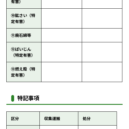
有害）
⑩鉱さい（特
定有害）
⑪廃石綿等
⑫ばいじん
（特定有害）
⑬燃え殻（特
定有害）
特記事項
区分
収集運搬
処分