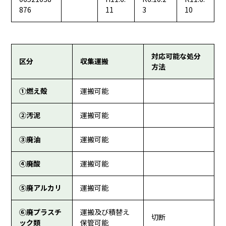
876
11
3
10
対応可能な処分
区分
収集運搬
方法
①燃え殻
運搬可能
②汚泥
運搬可能
③廃油
運搬可能
④廃酸
運搬可能
⑤廃アルカリ
運搬可能
⑥廃プラスチ
運搬及び積替え
切断
ック類
保管可能