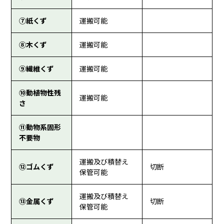
⑦紙くず
運搬可能
⑧木くず
運搬可能
⑨繊維くず
運搬可能
⑩動植物性残
運搬可能
さ
⑪動物系固形
不要物
運搬及び積替え
⑫ゴムくず
切断
保管可能
運搬及び積替え
⑬金属くず
切断
保管可能