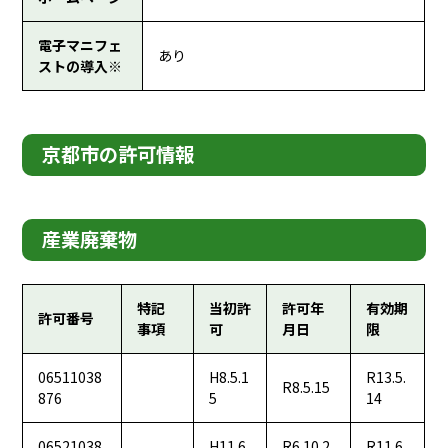
電子マニフェ
あり
ストの導入※
京都市の許可情報
産業廃棄物
特記
当初許
許可年
有効期
許可番号
事項
可
月日
限
06511038
H8.5.1
R13.5.
R8.5.15
876
5
14
06521038
H11.6.
R6.10.2
R11.6.