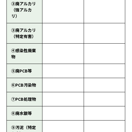
③廃アルカリ
（強アルカ
リ）
③廃アルカリ
（特定有害）
④感染性廃棄
物
⑤廃PCB等
⑥PCB汚染物
⑦PCB処理物
⑧廃水銀等
⑨汚泥（特定