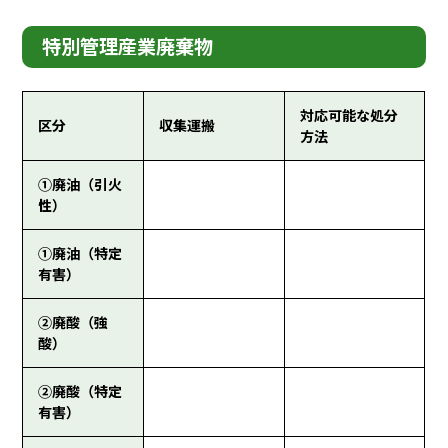
特別管理産業廃棄物
対応可能な処分
区分
収集運搬
方法
①廃油（引火
性）
①廃油（特定
有害）
②廃酸（強
酸）
②廃酸（特定
有害）