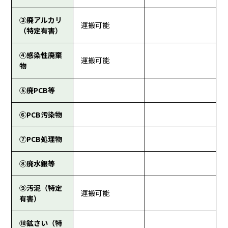
③廃アルカリ
運搬可能
（特定有害）
④感染性廃棄
運搬可能
物
⑤廃PCB等
⑥PCB汚染物
⑦PCB処理物
⑧廃水銀等
⑨汚泥（特定
運搬可能
有害）
⑩鉱さい（特