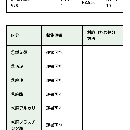
R8.5.20
578
1
10
対応可能な処分
区分
収集運搬
方法
①燃え殻
運搬可能
②汚泥
運搬可能
③廃油
運搬可能
④廃酸
運搬可能
⑤廃アルカリ
運搬可能
⑥廃プラスチ
運搬可能
ック類