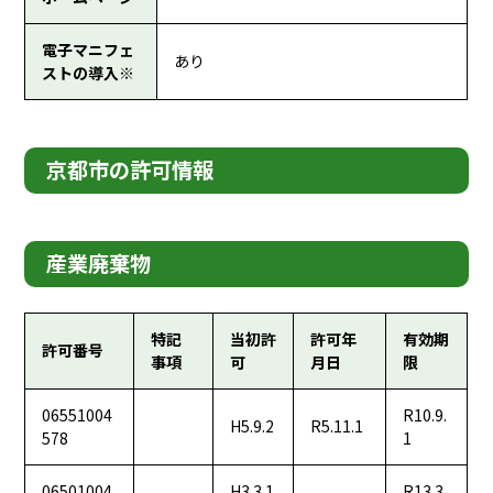
電子マニフェ
あり
ストの導入※
京都市の許可情報
産業廃棄物
特記
当初許
許可年
有効期
許可番号
事項
可
月日
限
06551004
R10.9.
H5.9.2
R5.11.1
578
1
06501004
H3.3.1
R13.3.