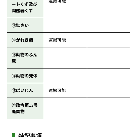
運搬可能
ートくず及び
陶磁器くず
⑮鉱さい
⑯がれき類
運搬可能
⑰動物のふん
尿
⑱動物の死体
⑲ばいじん
運搬可能
⑳政令第13号
廃棄物
特記事項