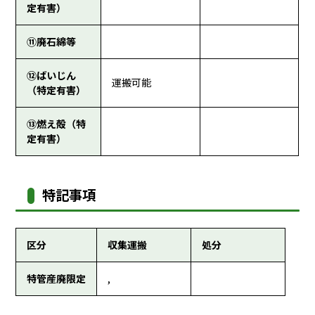
定有害）
⑪廃石綿等
⑫ばいじん
運搬可能
（特定有害）
⑬燃え殻（特
定有害）
特記事項
区分
収集運搬
処分
特管産廃限定
,