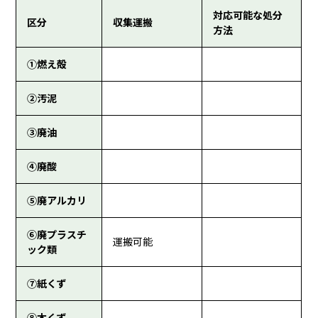
対応可能な処分
区分
収集運搬
方法
①燃え殻
②汚泥
③廃油
④廃酸
⑤廃アルカリ
⑥廃プラスチ
運搬可能
ック類
⑦紙くず
⑧木くず