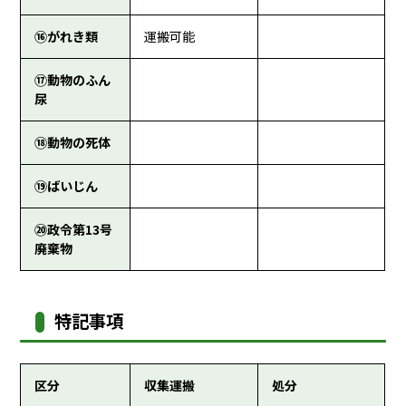
⑯がれき類
運搬可能
⑰動物のふん
尿
⑱動物の死体
⑲ばいじん
⑳政令第13号
廃棄物
特記事項
区分
収集運搬
処分