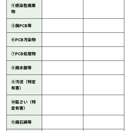
④感染性廃棄
物
⑤廃PCB等
⑥PCB汚染物
⑦PCB処理物
⑧廃水銀等
⑨汚泥（特定
有害）
⑩鉱さい（特
定有害）
⑪廃石綿等