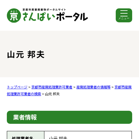
メニュー
ここから本文です。
山元 邦夫
トップページ
>
京都市産廃処理業許可業者
>
産廃処理業者の情報等
>
京都市産廃
処理業許可業者の検索
> 山元 邦夫
業者情報
処理業者名
山元 邦夫