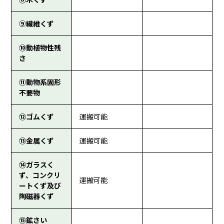
⑨繊維くず
⑩動植物性残
さ
⑪動物系固形
不要物
⑫ゴムくず
運搬可能
⑬金属くず
運搬可能
⑭ガラスく
ず、コンクリ
運搬可能
ートくず及び
陶磁器くず
⑮鉱さい