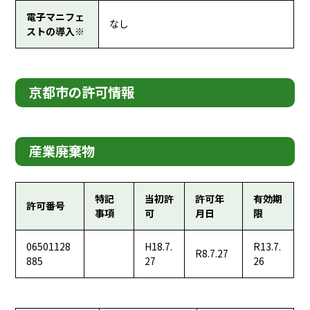
電子マニフェ
なし
ストの導入※
京都市の許可情報
産業廃棄物
特記
当初許
許可年
有効期
許可番号
事項
可
月日
限
06501128
H18.7.
R13.7.
R8.7.27
885
27
26