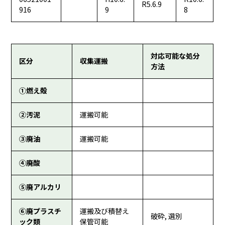
R5.6.9
916
9
8
対応可能な処分
区分
収集運搬
方法
①燃え殻
②汚泥
運搬可能
③廃油
運搬可能
④廃酸
⑤廃アルカリ
⑥廃プラスチ
運搬及び積替え
破砕, 選別
ック類
保管可能