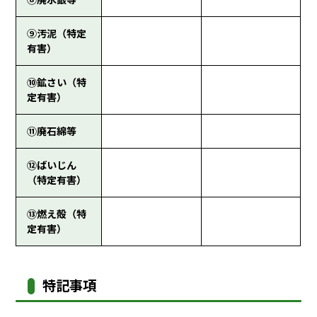
⑨汚泥（特定
有害）
⑩鉱さい（特
定有害）
⑪廃石綿等
⑫ばいじん
（特定有害）
⑬燃え殻（特
定有害）
特記事項