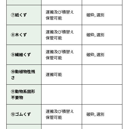
運搬及び積替え
⑦紙くず
破砕, 選別
保管可能
運搬及び積替え
⑧木くず
破砕, 選別
保管可能
運搬及び積替え
⑨繊維くず
破砕, 選別
保管可能
⑩動植物性残
運搬可能
さ
⑪動物系固形
不要物
運搬及び積替え
⑫ゴムくず
破砕, 選別
保管可能