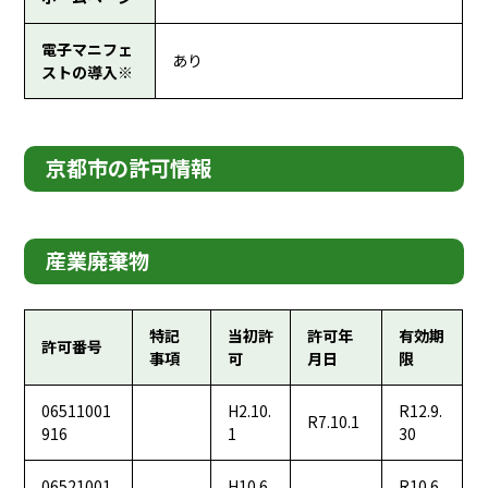
電子マニフェ
あり
ストの導入※
京都市の許可情報
産業廃棄物
特記
当初許
許可年
有効期
許可番号
事項
可
月日
限
06511001
H2.10.
R12.9.
R7.10.1
916
1
30
06521001
H10.6.
R10.6.