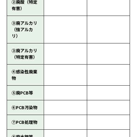
②廃酸（特定
有害）
③廃アルカリ
（強アルカ
リ）
③廃アルカリ
（特定有害）
④感染性廃棄
物
⑤廃PCB等
⑥PCB汚染物
⑦PCB処理物
⑧廃水銀等