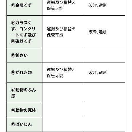
運搬及び積替え
⑬金属くず
破砕, 選別
保管可能
⑭ガラスく
ず、コンクリ
運搬及び積替え
破砕, 選別
ートくず及び
保管可能
陶磁器くず
⑮鉱さい
運搬及び積替え
⑯がれき類
破砕, 選別
保管可能
⑰動物のふん
尿
⑱動物の死体
⑲ばいじん