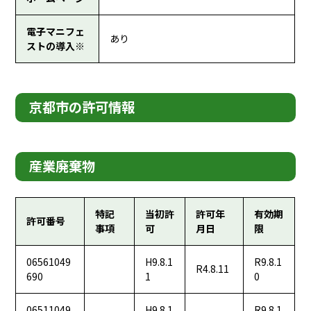
電子マニフェ
あり
ストの導入※
京都市の許可情報
産業廃棄物
特記
当初許
許可年
有効期
許可番号
事項
可
月日
限
06561049
H9.8.1
R9.8.1
R4.8.11
690
1
0
06511049
H9.8.1
R9.8.1