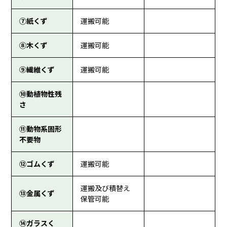
⑦紙くず
運搬可能
⑧木くず
運搬可能
⑨繊維くず
運搬可能
⑩動植物性残
さ
⑪動物系固形
不要物
⑫ゴムくず
運搬可能
運搬及び積替え
⑬金属くず
保管可能
⑭ガラスく