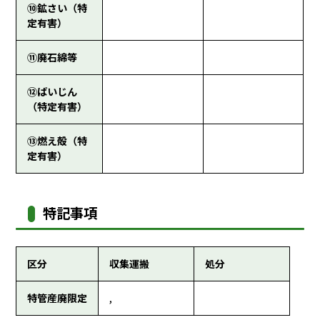
⑩鉱さい（特
定有害）
⑪廃石綿等
⑫ばいじん
（特定有害）
⑬燃え殻（特
定有害）
特記事項
区分
収集運搬
処分
特管産廃限定
,