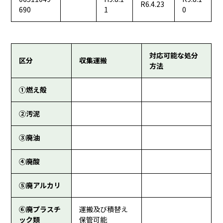
R6.4.23
690
1
0
対応可能な処分
区分
収集運搬
方法
①燃え殻
②汚泥
③廃油
④廃酸
⑤廃アルカリ
⑥廃プラスチ
運搬及び積替え
ック類
保管可能