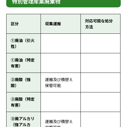
特別管理産業廃棄物
対応可能な処分
区分
収集運搬
方法
①廃油（引火
性）
①廃油（特定
有害）
②廃酸（強
運搬及び積替え
酸）
保管可能
②廃酸（特定
有害）
③廃アルカリ
運搬及び積替え
（強アルカ