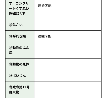
ず、コンクリ
運搬可能
ートくず及び
陶磁器くず
⑮鉱さい
⑯がれき類
運搬可能
⑰動物のふん
尿
⑱動物の死体
⑲ばいじん
⑳政令第13号
廃棄物