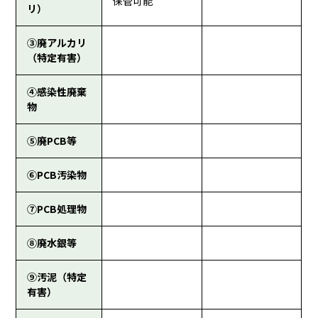
保管可能
リ）
③廃アルカリ
（特定有害）
④感染性廃棄
物
⑤廃PCB等
⑥PCB汚染物
⑦PCB処理物
⑧廃水銀等
⑨汚泥（特定
有害）