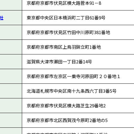
京都府京都市伏見区横大路菅本91－8
社
東京都中央区日本橋浜町二丁目61番9号
京都府京都市伏見区竹田中川原町381番地
京都府京都市南区上鳥羽鉾立町1番地
滋賀県大津市瀬田一丁目2番14号
京都府京都市左京区一乗寺河原田町２０番地１
北海道札幌市中央区南十九条西六丁目3番5号
京都府京都市伏見区横大路芝生29番地2
京都府京都市北区西賀茂今原町2番地の5