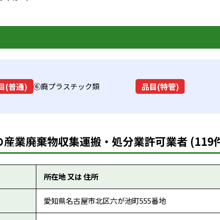
目(普通)
品目(特管)
⑥廃プラスチック類
産業廃棄物収集運搬・処分業許可業者 (119件
所在地 又は 住所
愛知県名古屋市北区六が池町555番地