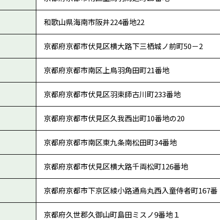
和歌山県海南市阪井224番地22
京都府京都市伏見区横大路下三栖城ノ前町50－2
京都府京都市南区上鳥羽角田町21番地
京都府京都市伏見区羽束師古川町233番地
京都府京都市伏見区久我西出町10番地の20
京都府京都市南区東九条南松田町34番地
京都府京都市伏見区横大路千両松町126番地
京都府京都市下京区綾小路通烏丸西入童侍者町167番
京都府久世郡久御山町島田ミスノ9番地１