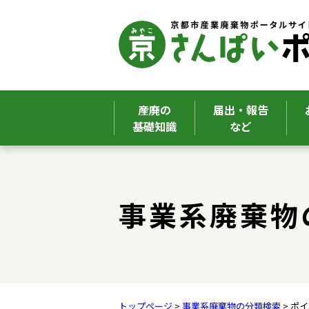
産廃の
届出・報告
基礎知識
など
ここから本文です。
事業系廃棄物
トップページ
>
事業系廃棄物の分類検索
> ポ