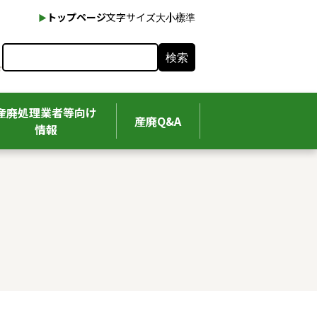
本文へ
トップページ
文字サイズ
大
小
標準
検索
産廃処理業者等向け
産廃Q&A
情報