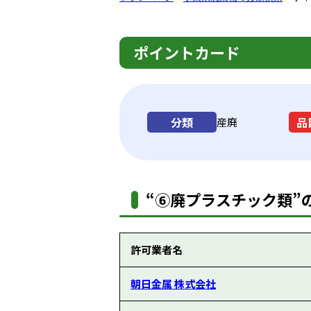
ポイントカード
分類
品
産廃
“⑥廃プラスチック類”の
許可業者名
朝日金属 株式会社