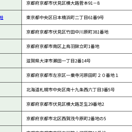
京都府京都市伏見区横大路菅本91－8
社
東京都中央区日本橋浜町二丁目61番9号
京都府京都市伏見区竹田中川原町381番地
京都府京都市南区上鳥羽鉾立町1番地
滋賀県大津市瀬田一丁目2番14号
京都府京都市左京区一乗寺河原田町２０番地１
北海道札幌市中央区南十九条西六丁目3番5号
京都府京都市伏見区横大路芝生29番地2
京都府京都市北区西賀茂今原町2番地の5