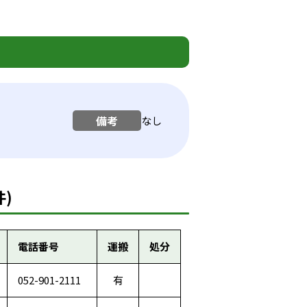
備考
なし
)
電話番号
運搬
処分
052-901-2111
有