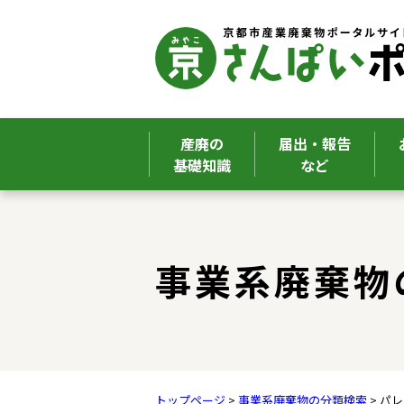
産廃の
届出・報告
基礎知識
など
ここから本文です。
事業系廃棄物
トップページ
>
事業系廃棄物の分類検索
> パ