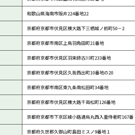
和歌山県海南市阪井224番地22
京都府京都市伏見区横大路下三栖城ノ前町50－2
京都府京都市南区上鳥羽角田町21番地
京都府京都市伏見区羽束師古川町233番地
京都府京都市伏見区久我西出町10番地の20
京都府京都市南区東九条南松田町34番地
京都府京都市伏見区横大路千両松町126番地
京都府京都市下京区綾小路通烏丸西入童侍者町167番
京都府久世郡久御山町島田ミスノ9番地１