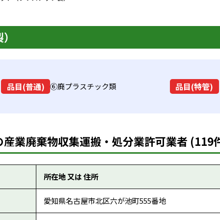
製）
品目(普通)
品目(特管)
⑥廃プラスチック類
産業廃棄物収集運搬・処分業許可業者 (119件
所在地 又は 住所
愛知県名古屋市北区六が池町555番地