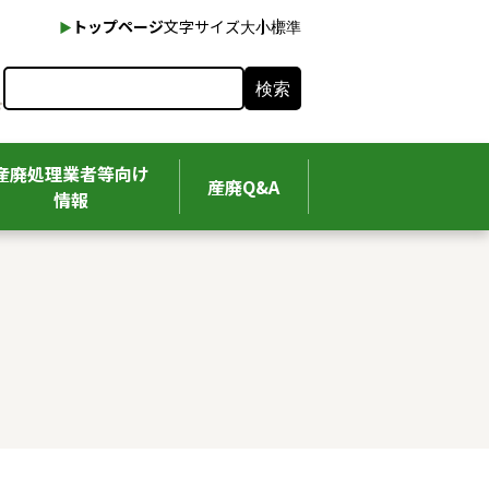
本文へ
トップページ
文字サイズ
大
小
標準
検索
産廃処理業者等向け
産廃Q&A
情報