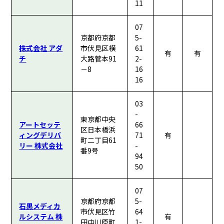
11
07
京都府京都
5-
株式会社 アダ
市伏見区横
61
有
有
チ
大路菅本91
2-
－8
16
16
03
-
東京都中央
アートセッテ
66
区日本橋浜
ィングデリバ
71
有
町二丁目61
リー 株式会社
-
番9号
94
50
07
京都府京都
5-
石黒メディカ
市伏見区竹
64
ルシステム 株
有
田中川原町
1-