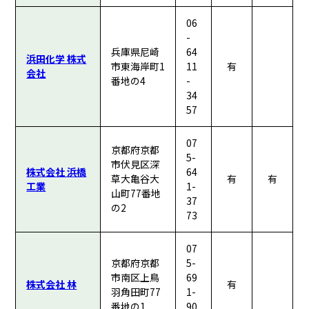
06
-
兵庫県尼崎
64
浜田化学 株式
市東海岸町1
11
有
会社
番地の4
-
34
57
07
京都府京都
5-
市伏見区深
株式会社 浜橋
64
草大亀谷大
有
有
工業
1-
山町77番地
37
の2
73
07
京都府京都
5-
市南区上鳥
69
株式会社 林
有
羽角田町77
1-
番地の1
90