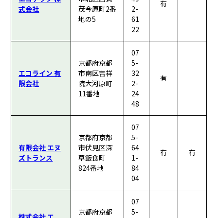
有
式会社
茂今原町2番
2-
地の5
61
22
07
京都府京都
5-
エコライン 有
市南区吉祥
32
有
限会社
院大河原町
2-
11番地
24
48
07
京都府京都
5-
有限会社 エヌ
市伏見区深
64
有
有
ズトランス
草飯食町
1-
824番地
84
04
07
京都府京都
5-
株式会社 エ