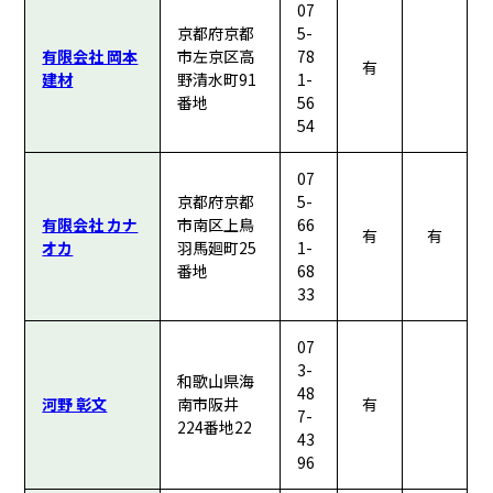
07
京都府京都
5-
有限会社 岡本
市左京区高
78
有
建材
野清水町91
1-
番地
56
54
07
京都府京都
5-
有限会社 カナ
市南区上鳥
66
有
有
オカ
羽馬廻町25
1-
番地
68
33
07
3-
和歌山県海
48
河野 彰文
南市阪井
有
7-
224番地22
43
96