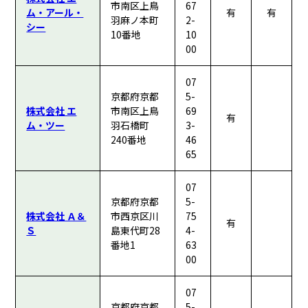
市南区上鳥
67
ム・アール・
有
有
羽麻ノ本町
2-
シー
10番地
10
00
07
京都府京都
5-
株式会社 エ
市南区上鳥
69
有
ム・ツー
羽石橋町
3-
240番地
46
65
07
京都府京都
5-
株式会社 Ａ＆
市西京区川
75
有
Ｓ
島東代町28
4-
番地1
63
00
07
京都府京都
5-