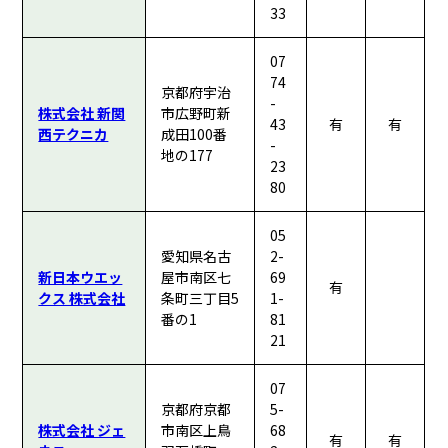
33
07
74
京都府宇治
-
株式会社 新関
市広野町新
43
有
有
西テクニカ
成田100番
-
地の177
23
80
05
愛知県名古
2-
新日本ウエッ
屋市南区七
69
有
クス 株式会社
条町三丁目5
1-
番の1
81
21
07
京都府京都
5-
株式会社 ジェ
市南区上鳥
68
有
有