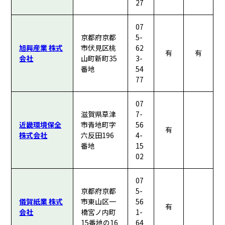
27
07
京都府京都
5-
旭興産業 株式
市伏見区桃
62
有
有
会社
山町新町35
3-
番地
54
77
07
滋賀県草津
7-
近畿環境保全
市青地町字
56
有
株式会社
六反田196
4-
番地
15
02
07
京都府京都
5-
儀賀紙業 株式
市東山区一
56
有
会社
橋宮ノ内町
1-
15番地の16
64