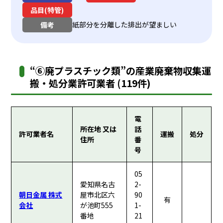
品目(特管)
紙部分を分離した排出が望ましい
備考
“⑥廃プラスチック類”の産業廃棄物収集運
搬・処分業許可業者 (119件)
電
所在地 又は
話
許可業者名
運搬
処分
住所
番
号
05
愛知県名古
2-
朝日金属 株式
屋市北区六
90
有
会社
が池町555
1-
番地
21