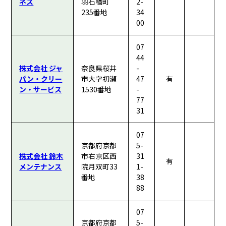
ネス
羽石橋町
2-
235番地
34
00
07
44
株式会社 ジャ
奈良県桜井
-
パン・クリー
市大字初瀬
47
有
ン・サービス
1530番地
-
77
31
07
京都府京都
5-
株式会社 鈴木
市右京区西
31
有
メンテナンス
院月双町33
1-
番地
38
88
07
京都府京都
5-