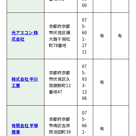
00
07
京都府京都
5-
光アスコン 株
市伏見区横
60
有
有
式会社
大路千両松
1-
町78番地
27
11
07
京都府京都
5-
株式会社 平川
市伏見区久
93
有
工業
我御旅町12
3-
番地47
12
06
07
京都府京都
5-
有限会社 平塚
市南区吉祥
66
有
商事
院池田町39
1-