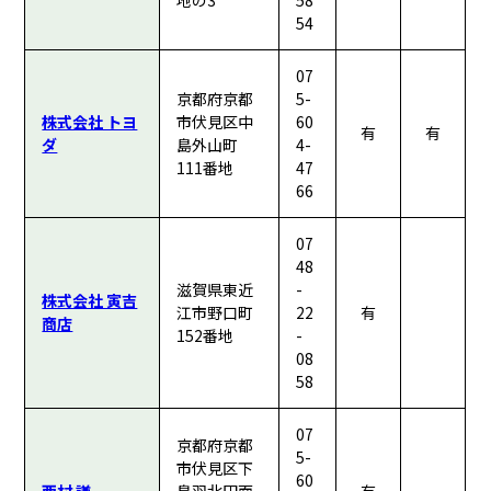
地の3
58
54
07
京都府京都
5-
株式会社 トヨ
市伏見区中
60
有
有
ダ
島外山町
4-
111番地
47
66
07
48
滋賀県東近
-
株式会社 寅吉
江市野口町
22
有
商店
152番地
-
08
58
07
京都府京都
5-
市伏見区下
60