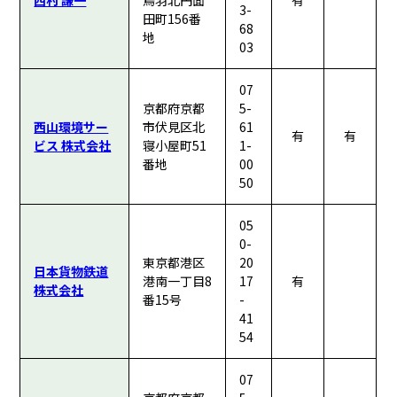
西村 謙一
鳥羽北円面
有
3-
田町156番
68
地
03
07
京都府京都
5-
西山環境サー
市伏見区北
61
有
有
ビス 株式会社
寝小屋町51
1-
番地
00
50
05
0-
東京都港区
20
日本貨物鉄道
港南一丁目8
17
有
株式会社
番15号
-
41
54
07