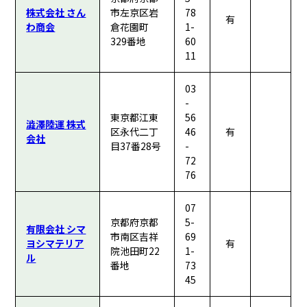
株式会社 さん
市左京区岩
78
有
わ商会
倉花園町
1-
329番地
60
11
03
-
東京都江東
56
澁澤陸運 株式
区永代二丁
46
有
会社
目37番28号
-
72
76
07
京都府京都
5-
有限会社 シマ
市南区吉祥
69
ヨシマテリア
有
院池田町22
1-
ル
番地
73
45