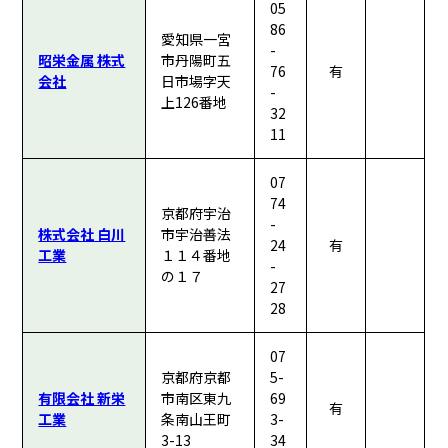
05
86
愛知県一宮
-
昭栄金属 株式
市丹陽町五
76
有
会社
日市場字天
-
上126番地
32
11
07
74
京都府宇治
-
株式会社 白川
市宇治善法
24
有
工業
１１４番地
-
の１７
27
28
07
京都府京都
5-
有限会社 新栄
市南区東九
69
有
工業
条南山王町
3-
3-13
34