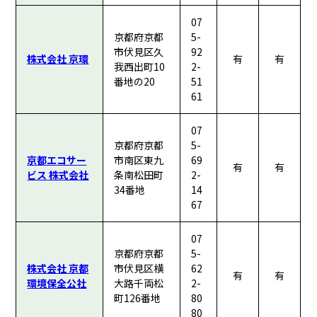
07
京都府京都
5-
市伏見区久
92
株式会社 京環
有
有
我西出町10
2-
番地の20
51
61
07
京都府京都
5-
京都エコサー
市南区東九
69
有
有
ビス 株式会社
条南松田町
2-
34番地
14
67
07
京都府京都
5-
株式会社 京都
市伏見区横
62
有
有
環境保全公社
大路千両松
2-
町126番地
80
80