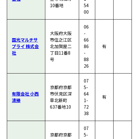
10番地
54
00
06
大阪府大阪
-
国光マルチサ
市住之江区
66
プライ 株式会
北加賀屋二
86
有
社
丁目11番8
-
号
88
26
07
京都府京都
5-
有限会社 小西
市伏見区深
64
有
清掃
草北新町
1-
637番地10
72
38
07
京都府京都
5-