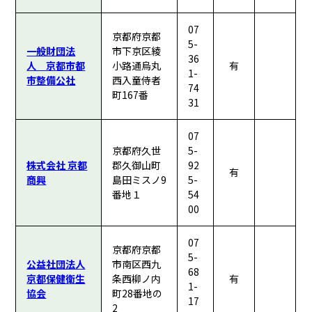
07
京都府京都
5-
一般財団法
市下京区綾
36
人 京都市都
小路通烏丸
有
1-
市整備公社
西入童侍者
74
町167番
31
07
京都府久世
5-
株式会社 京都
郡久御山町
92
有
商興
島田ミスノ9
5-
番地１
54
00
07
京都府京都
5-
公益社団法人
市南区西九
68
京都保健衛生
条西柳ノ内
有
1-
協会
町28番地の
17
2