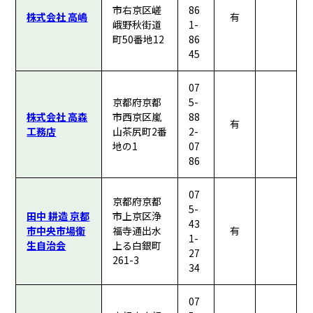
市右京区嵯
86
株式会社 高嶋
有
峨野秋街道
1-
町50番地12
86
45
07
京都府京都
5-
株式会社 高森
市西京区嵐
88
有
工務店
山茶尻町2番
2-
地の1
07
86
07
京都府京都
5-
田中 耕造 京都
市上京区浄
43
市中央市場衛
福寺通出水
有
1-
生自治会
上る白銀町
27
261-3
34
07