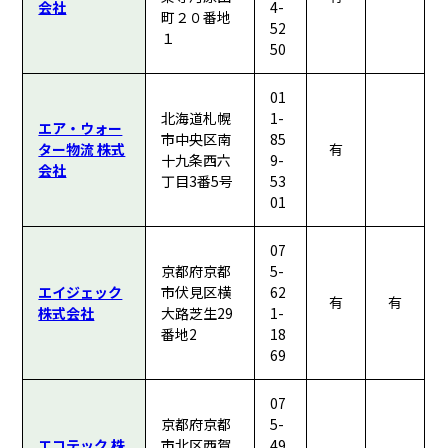
会社
4-
町２０番地
52
１
50
01
北海道札幌
1-
エア・ウォー
市中央区南
85
ター物流 株式
有
十九条西六
9-
会社
丁目3番5号
53
01
07
京都府京都
5-
エイジェック
市伏見区横
62
有
有
株式会社
大路芝生29
1-
番地2
18
69
07
京都府京都
5-
エコテック 株
市北区西賀
49