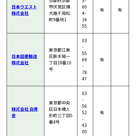
京都府京都
5-
日本ウエスト
市伏見区横
60
有
有
株式会社
大路千両松
4-
町9番地1
16
55
03
-
東京都江東
55
日本図書輸送
区新木場一
69
有
株式会社
丁目18番10
-
号
78
47
03
-
東京都中央
56
株式会社 白青
区日本橋人
52
有
舎
形町三丁目5
-
番4号
43
00