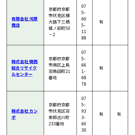
07
京都府京都
5-
市伏見区横
有限会社 河原
60
大路下三栖
有
商店
5-
城ノ前町50
11
－2
88
07
京都府京都
5-
株式会社 関西
市南区上鳥
66
総合リサイク
有
羽角田町21
1-
ルセンター
番地
68
78
07
京都府京都
5-
株式会社 カン
市伏見区羽
93
有
有
ポ
束師古川町
3-
233番地
60
30