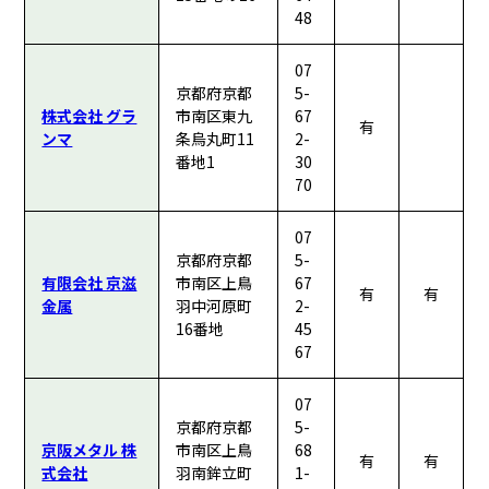
48
07
京都府京都
5-
株式会社 グラ
市南区東九
67
有
ンマ
条烏丸町11
2-
番地1
30
70
07
京都府京都
5-
有限会社 京滋
市南区上鳥
67
有
有
金属
羽中河原町
2-
16番地
45
67
07
京都府京都
5-
京阪メタル 株
市南区上鳥
68
有
有
式会社
羽南鉾立町
1-