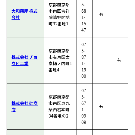
京都府京都
5-
大和興産 株式
市南区吉祥
68
有
会社
院嶋野間詰
1-
町32番地1
15
47
07
京都府京都
5-
株式会社 チョ
市右京区太
87
有
ウビ工業
秦樋ノ内町1
1-
番地4
19
00
07
京都府京都
5-
株式会社 辻商
市南区東九
67
有
店
条西岩本町
1-
34番地の2
09
09