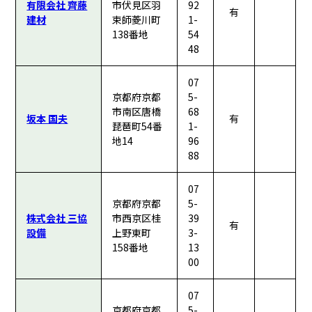
有限会社 齊藤
市伏見区羽
92
有
建材
束師菱川町
1-
138番地
54
48
07
京都府京都
5-
市南区唐橋
68
坂本 国夫
有
琵琶町54番
1-
地14
96
88
07
京都府京都
5-
株式会社 三協
市西京区桂
39
有
設備
上野東町
3-
158番地
13
00
07
京都府京都
5-