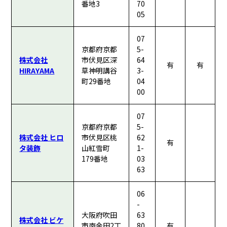
番地3
70
05
07
京都府京都
5-
株式会社
市伏見区深
64
有
有
HIRAYAMA
草神明講谷
3-
町29番地
04
00
07
京都府京都
5-
株式会社 ヒロ
市伏見区桃
62
有
タ装飾
山紅雪町
1-
179番地
03
63
06
-
大阪府吹田
63
株式会社 ビケ
市南金田2丁
80
有