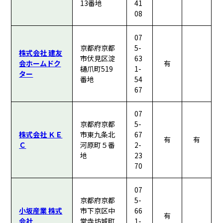
13番地
41
08
07
京都府京都
5-
株式会社 建友
市伏見区淀
63
会ホームドク
有
樋爪町519
1-
ター
番地
54
67
07
京都府京都
5-
株式会社 ＫＥ
市東九条北
67
有
有
Ｃ
河原町５番
2-
地
23
70
07
京都府京都
5-
小坂産業 株式
市下京区中
66
有
会社
堂寺坊城町
1-