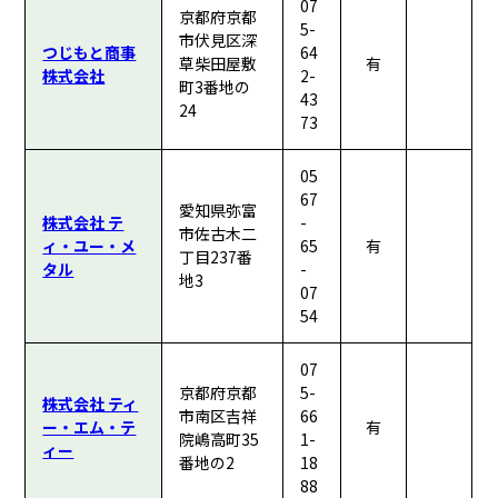
07
京都府京都
5-
市伏見区深
つじもと商事
64
草柴田屋敷
有
株式会社
2-
町3番地の
43
24
73
05
67
愛知県弥富
株式会社 テ
-
市佐古木二
ィ・ユー・メ
65
有
丁目237番
タル
-
地3
07
54
07
京都府京都
5-
株式会社 ティ
市南区吉祥
66
ー・エム・テ
有
院嶋高町35
1-
ィー
番地の2
18
88