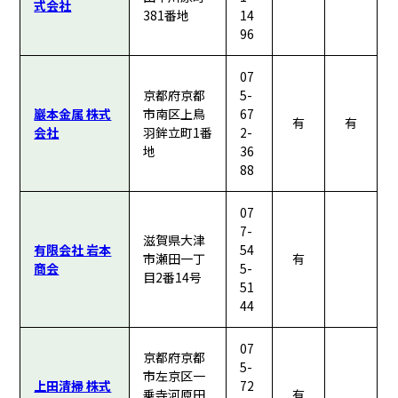
式会社
381番地
14
96
07
京都府京都
5-
巖本金属 株式
市南区上鳥
67
有
有
会社
羽鉾立町1番
2-
地
36
88
07
7-
滋賀県大津
有限会社 岩本
54
市瀬田一丁
有
商会
5-
目2番14号
51
44
07
京都府京都
5-
市左京区一
上田清掃 株式
72
乗寺河原田
有