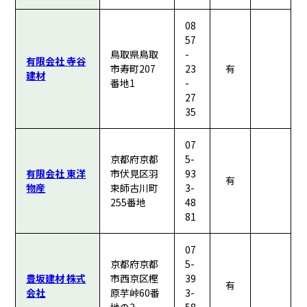
08
57
鳥取県鳥取
-
有限会社 寺谷
市寿町207
23
有
建材
番地1
-
27
35
07
京都府京都
5-
有限会社 東洋
市伏見区羽
93
有
物産
束師古川町
3-
255番地
48
81
07
京都府京都
5-
豊坂建材 株式
市西京区樫
39
有
会社
原芋峠60番
3-