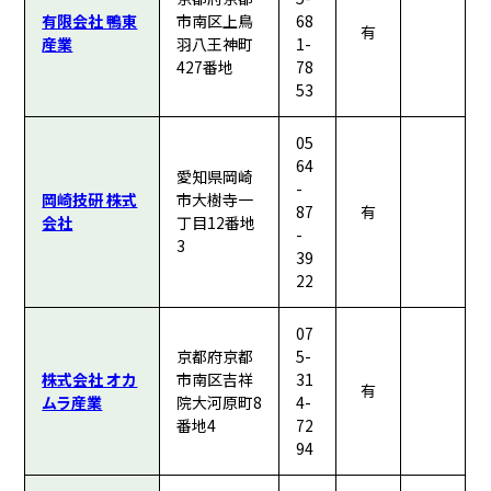
有限会社 鴨東
市南区上鳥
68
有
産業
羽八王神町
1-
427番地
78
53
05
64
愛知県岡崎
-
岡崎技研 株式
市大樹寺一
87
有
会社
丁目12番地
-
3
39
22
07
京都府京都
5-
株式会社 オカ
市南区吉祥
31
有
ムラ産業
院大河原町8
4-
番地4
72
94