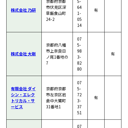
京都府京都
5-
市伏見区深
64
株式会社 乃研
有
草飯食山町
1-
24-2
05
14
07
京都府八幡
5-
市上奈良日
98
株式会社 大剛
有
ノ尾1番地の
3-
7
82
80
07
有限会社 ダイ
京都府京都
5-
シン・エレク
市左京区岩
72
有
トリカル・サ
倉中大鷺町
3-
ービス
31番地1
37
51
07