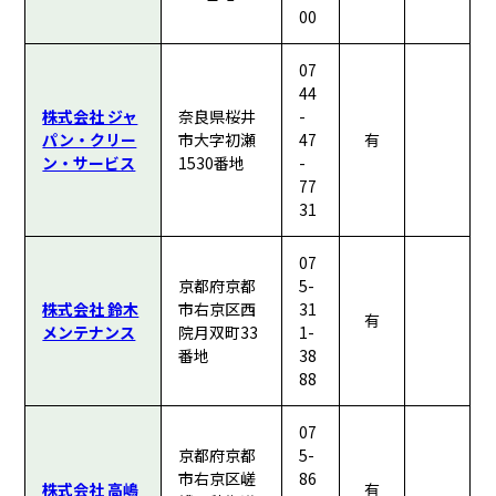
00
07
44
株式会社 ジャ
奈良県桜井
-
パン・クリー
市大字初瀬
47
有
ン・サービス
1530番地
-
77
31
07
京都府京都
5-
株式会社 鈴木
市右京区西
31
有
メンテナンス
院月双町33
1-
番地
38
88
07
京都府京都
5-
市右京区嵯
86
株式会社 高嶋
有