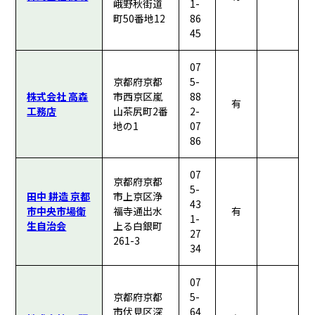
峨野秋街道
1-
町50番地12
86
45
07
京都府京都
5-
株式会社 高森
市西京区嵐
88
有
工務店
山茶尻町2番
2-
地の1
07
86
07
京都府京都
5-
田中 耕造 京都
市上京区浄
43
市中央市場衛
福寺通出水
有
1-
生自治会
上る白銀町
27
261-3
34
07
京都府京都
5-
市伏見区深
64