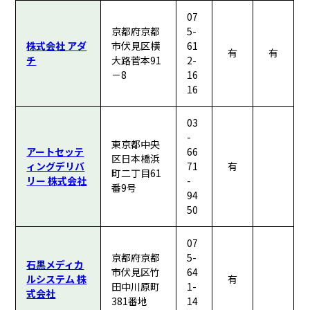
07
京都府京都
5-
株式会社 アダ
市伏見区横
61
有
有
チ
大路菅本91
2-
－8
16
16
03
-
東京都中央
アートセッテ
66
区日本橋浜
ィングデリバ
71
有
町二丁目61
リー 株式会社
-
番9号
94
50
07
京都府京都
5-
石黒メディカ
市伏見区竹
64
ルシステム 株
有
田中川原町
1-
式会社
381番地
14