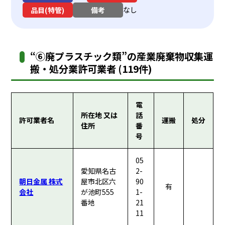
なし
品目(特管)
備考
“⑥廃プラスチック類”の産業廃棄物収集運
搬・処分業許可業者 (119件)
電
所在地 又は
話
許可業者名
運搬
処分
住所
番
号
05
愛知県名古
2-
朝日金属 株式
屋市北区六
90
有
会社
が池町555
1-
番地
21
11