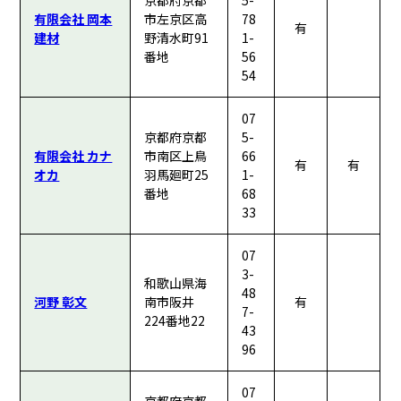
京都府京都
5-
有限会社 岡本
市左京区高
78
有
建材
野清水町91
1-
番地
56
54
07
京都府京都
5-
有限会社 カナ
市南区上鳥
66
有
有
オカ
羽馬廻町25
1-
番地
68
33
07
3-
和歌山県海
48
河野 彰文
南市阪井
有
7-
224番地22
43
96
07