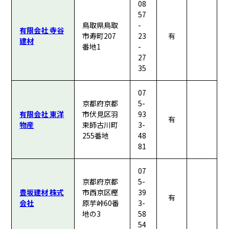
08
57
鳥取県鳥取
-
有限会社 寺谷
市寿町207
23
有
建材
番地1
-
27
35
07
京都府京都
5-
有限会社 東洋
市伏見区羽
93
有
物産
束師古川町
3-
255番地
48
81
07
京都府京都
5-
豊坂建材 株式
市西京区樫
39
有
会社
原芋峠60番
3-
地の3
58
54