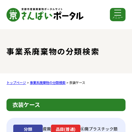
メニュー
ここから本文です。
事業系廃棄物の分類検索
トップページ
>
事業系廃棄物の分類検索
> 衣装ケース
衣装ケース
産廃
⑥廃プラスチック類
分類
品目(普通)