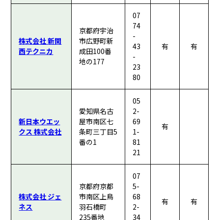
07
74
京都府宇治
-
株式会社 新関
市広野町新
43
有
有
西テクニカ
成田100番
-
地の177
23
80
05
愛知県名古
2-
新日本ウエッ
屋市南区七
69
有
クス 株式会社
条町三丁目5
1-
番の1
81
21
07
京都府京都
5-
株式会社 ジェ
市南区上鳥
68
有
有
ネス
羽石橋町
2-
235番地
34