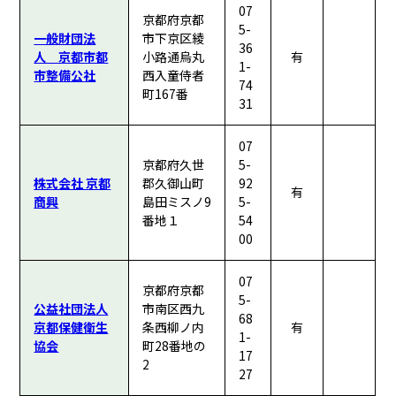
07
京都府京都
5-
一般財団法
市下京区綾
36
人 京都市都
小路通烏丸
有
1-
市整備公社
西入童侍者
74
町167番
31
07
京都府久世
5-
株式会社 京都
郡久御山町
92
有
商興
島田ミスノ9
5-
番地１
54
00
07
京都府京都
5-
公益社団法人
市南区西九
68
京都保健衛生
条西柳ノ内
有
1-
協会
町28番地の
17
2
27