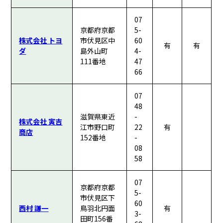
07
京都府京都
5-
株式会社 トヨ
市伏見区中
60
有
有
ダ
島外山町
4-
111番地
47
66
07
48
滋賀県東近
-
株式会社 寅吉
江市野口町
22
有
商店
152番地
-
08
58
07
京都府京都
5-
市伏見区下
60
西村 謙一
鳥羽北円面
有
3-
田町156番