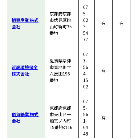
07
京都府京都
5-
旭興産業 株式
市伏見区桃
62
有
有
会社
山町新町35
3-
番地
54
77
07
滋賀県草津
7-
近畿環境保全
市青地町字
56
有
株式会社
六反田196
4-
番地
15
02
07
京都府京都
5-
儀賀紙業 株式
市東山区一
56
有
会社
橋宮ノ内町
1-
15番地の16
64
48