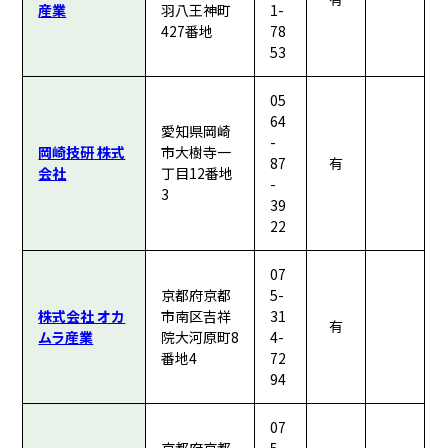
産業
羽八王神町
1-
427番地
78
53
05
64
愛知県岡崎
-
岡崎技研 株式
市大樹寺一
87
有
会社
丁目12番地
-
3
39
22
07
京都府京都
5-
株式会社 オカ
市南区吉祥
31
有
ムラ産業
院大河原町8
4-
番地4
72
94
07