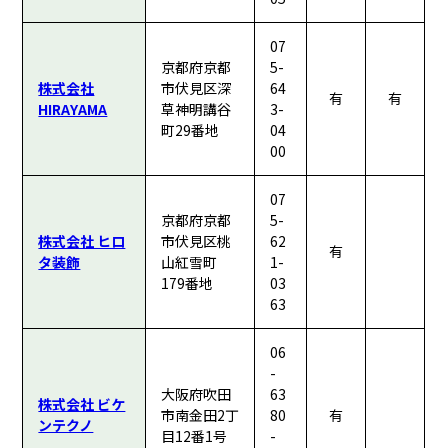
07
京都府京都
5-
株式会社
市伏見区深
64
有
有
HIRAYAMA
草神明講谷
3-
町29番地
04
00
07
京都府京都
5-
株式会社 ヒロ
市伏見区桃
62
有
タ装飾
山紅雪町
1-
179番地
03
63
06
-
大阪府吹田
63
株式会社 ビケ
市南金田2丁
80
有
ンテクノ
目12番1号
-