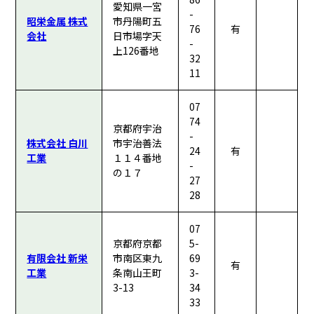
愛知県一宮
-
昭栄金属 株式
市丹陽町五
76
有
会社
日市場字天
-
上126番地
32
11
07
74
京都府宇治
-
株式会社 白川
市宇治善法
24
有
工業
１１４番地
-
の１７
27
28
07
京都府京都
5-
有限会社 新栄
市南区東九
69
有
工業
条南山王町
3-
3-13
34
33