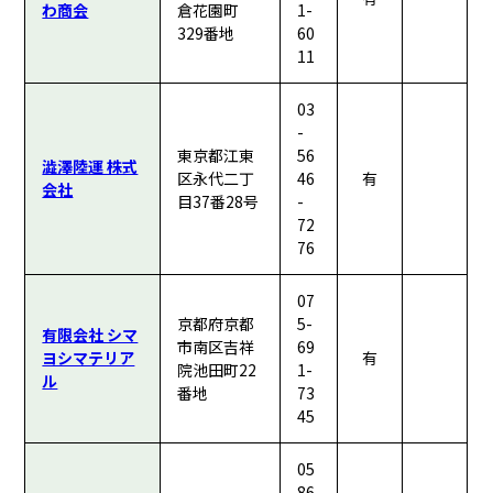
わ商会
倉花園町
1-
329番地
60
11
03
-
東京都江東
56
澁澤陸運 株式
区永代二丁
46
有
会社
目37番28号
-
72
76
07
京都府京都
5-
有限会社 シマ
市南区吉祥
69
ヨシマテリア
有
院池田町22
1-
ル
番地
73
45
05
86