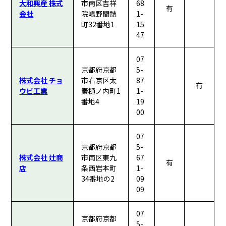
大和興産 株式
市南区吉祥
68
有
会社
院嶋野間詰
1-
町32番地1
15
47
07
京都府京都
5-
株式会社 チョ
市右京区太
87
有
ウビ工業
秦樋ノ内町1
1-
番地4
19
00
07
京都府京都
5-
株式会社 辻商
市南区東九
67
有
店
条西岩本町
1-
34番地の2
09
09
07
京都府京都
5-