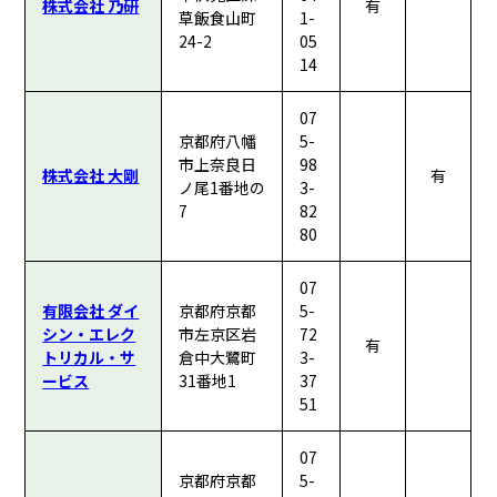
株式会社 乃研
有
草飯食山町
1-
24-2
05
14
07
京都府八幡
5-
市上奈良日
98
株式会社 大剛
有
ノ尾1番地の
3-
7
82
80
07
有限会社 ダイ
京都府京都
5-
シン・エレク
市左京区岩
72
有
トリカル・サ
倉中大鷺町
3-
ービス
31番地1
37
51
07
京都府京都
5-