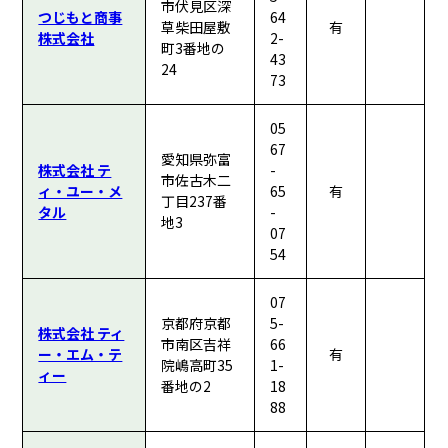
市伏見区深
つじもと商事
64
草柴田屋敷
有
株式会社
2-
町3番地の
43
24
73
05
67
愛知県弥富
株式会社 テ
-
市佐古木二
ィ・ユー・メ
65
有
丁目237番
タル
-
地3
07
54
07
京都府京都
5-
株式会社 ティ
市南区吉祥
66
ー・エム・テ
有
院嶋高町35
1-
ィー
番地の2
18
88