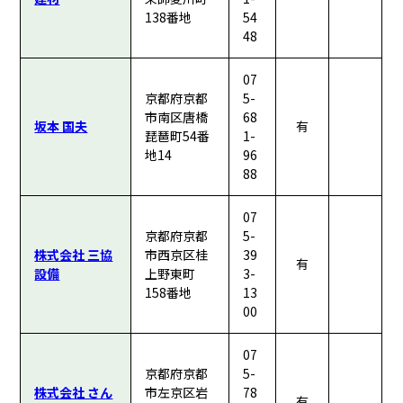
138番地
54
48
07
京都府京都
5-
市南区唐橋
68
坂本 国夫
有
琵琶町54番
1-
地14
96
88
07
京都府京都
5-
株式会社 三協
市西京区桂
39
有
設備
上野東町
3-
158番地
13
00
07
京都府京都
5-
株式会社 さん
市左京区岩
78
有