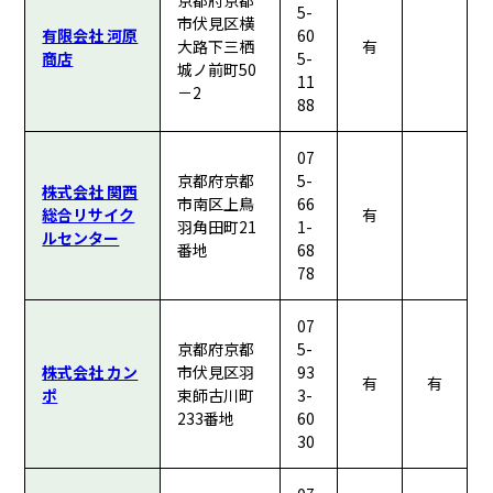
京都府京都
5-
市伏見区横
有限会社 河原
60
大路下三栖
有
商店
5-
城ノ前町50
11
－2
88
07
京都府京都
5-
株式会社 関西
市南区上鳥
66
総合リサイク
有
羽角田町21
1-
ルセンター
番地
68
78
07
京都府京都
5-
株式会社 カン
市伏見区羽
93
有
有
ポ
束師古川町
3-
233番地
60
30