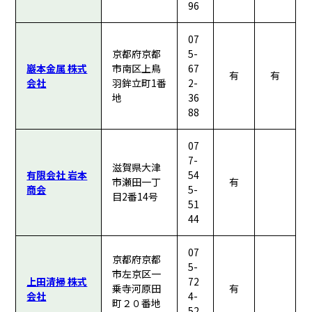
96
07
京都府京都
5-
巖本金属 株式
市南区上鳥
67
有
有
会社
羽鉾立町1番
2-
地
36
88
07
7-
滋賀県大津
有限会社 岩本
54
市瀬田一丁
有
商会
5-
目2番14号
51
44
07
京都府京都
5-
市左京区一
上田清掃 株式
72
乗寺河原田
有
会社
4-
町２０番地
52