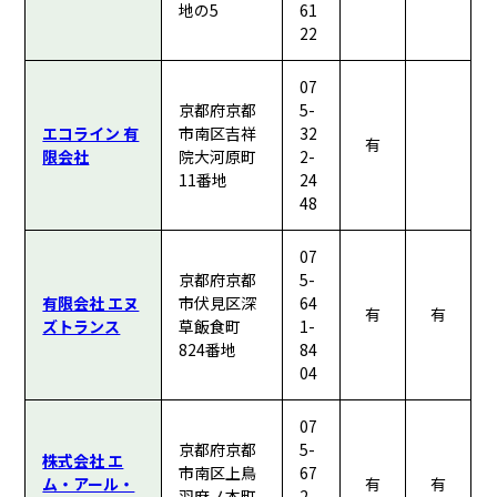
地の5
61
22
07
京都府京都
5-
エコライン 有
市南区吉祥
32
有
限会社
院大河原町
2-
11番地
24
48
07
京都府京都
5-
有限会社 エヌ
市伏見区深
64
有
有
ズトランス
草飯食町
1-
824番地
84
04
07
京都府京都
5-
株式会社 エ
市南区上鳥
67
ム・アール・
有
有
羽麻ノ本町
2-