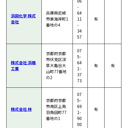
06
-
兵庫県尼崎
64
浜田化学 株式
市東海岸町1
11
有
会社
番地の4
-
34
57
07
京都府京都
5-
市伏見区深
株式会社 浜橋
64
草大亀谷大
有
有
工業
1-
山町77番地
37
の2
73
07
京都府京都
5-
市南区上鳥
69
株式会社 林
有
羽角田町77
1-
番地の1
90
00