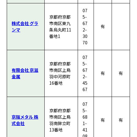
07
京都府京都
5-
株式会社 グラ
市南区東九
67
有
ンマ
条烏丸町11
2-
番地1
30
70
07
京都府京都
5-
有限会社 京滋
市南区上鳥
67
有
有
金属
羽中河原町
2-
16番地
45
67
07
京都府京都
5-
京阪メタル 株
市南区上鳥
68
有
有
式会社
羽南鉾立町
1-
13番地
41
08