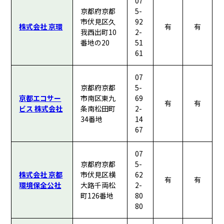
07
京都府京都
5-
市伏見区久
92
株式会社 京環
有
有
我西出町10
2-
番地の20
51
61
07
京都府京都
5-
京都エコサー
市南区東九
69
有
有
ビス 株式会社
条南松田町
2-
34番地
14
67
07
京都府京都
5-
株式会社 京都
市伏見区横
62
有
有
環境保全公社
大路千両松
2-
町126番地
80
80