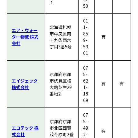
１
50
01
北海道札幌
1-
エア・ウォー
市中央区南
85
ター物流 株式
有
十九条西六
9-
会社
丁目3番5号
53
01
07
京都府京都
5-
エイジェック
市伏見区横
62
有
有
株式会社
大路芝生29
1-
番地2
18
69
07
京都府京都
5-
エコテック 株
市北区西賀
49
有
式会社
茂今原町2番
2-