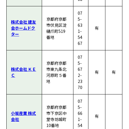
07
京都府京都
5-
株式会社 建友
市伏見区淀
63
会ホームドク
有
樋爪町519
1-
ター
番地
54
67
07
京都府京都
5-
株式会社 ＫＥ
市東九条北
67
有
有
Ｃ
河原町５番
2-
地
23
70
07
京都府京都
5-
小坂産業 株式
市下京区中
66
有
会社
堂寺坊城町
1-
10番地
54