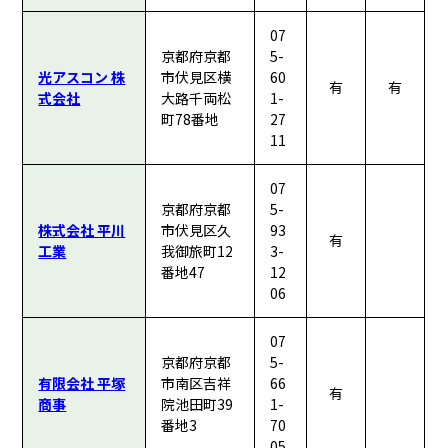
07
京都府京都
5-
光アスコン 株
市伏見区横
60
有
有
式会社
大路千両松
1-
町78番地
27
11
07
京都府京都
5-
株式会社 平川
市伏見区久
93
有
工業
我御旅町12
3-
番地47
12
06
07
京都府京都
5-
有限会社 平塚
市南区吉祥
66
有
商事
院池田町39
1-
番地3
70
05