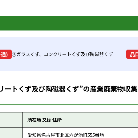
普通)
品目
⑭ガラスくず、コンクリートくず及び陶磁器くず
リートくず及び陶磁器くず”の産業廃棄物収集運
所在地 又は 住所
愛知県名古屋市北区六が池町555番地