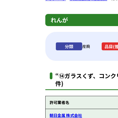
れんが
分類
品目(
産廃
“⑭ガラスくず、コンク
件)
許可業者名
朝日金属 株式会社