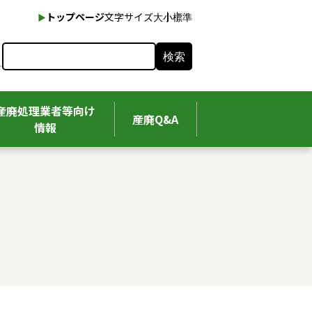
本文へ
トップページ
文字サイズ
大
小
標準
検索
産廃処理業者等向け
産廃Q&A
情報