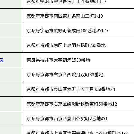
京都府宇治市宇治善法１１４番地の１７
京都府京都市南区東九条南山王町3-13
京都府宇治市広野町新成田100番地の177
京都府京都市南区上鳥羽石橋町235番地
ス
奈良県桜井市大字初瀬1530番地
京都府京都市右京区西院月双町33番地
京都府京都市東山区本町十五丁目758番地24
京都府京都市右京区嵯峨野秋街道町50番地12
京都府京都市西京区嵐山茶尻町2番地の1
京都府京都市上京区浄福寺通出水上る白銀町261-3