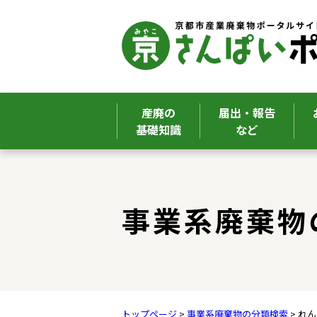
産廃の
届出・報告
基礎知識
など
ここから本文です。
事業系廃棄物
トップページ
>
事業系廃棄物の分類検索
> れ