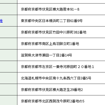
京都府京都市伏見区横大路菅本91－8
社
東京都中央区日本橋浜町二丁目61番9号
京都府京都市伏見区竹田中川原町381番地
京都府京都市南区上鳥羽鉾立町1番地
滋賀県大津市瀬田一丁目2番14号
京都府京都市左京区一乗寺河原田町２０番地１
北海道札幌市中央区南十九条西六丁目3番5号
京都府京都市伏見区横大路芝生29番地2
京都府京都市北区西賀茂今原町2番地の5