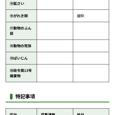
⑮鉱さい
⑯がれき類
破砕
⑰動物のふん
尿
⑱動物の死体
⑲ばいじん
⑳政令第13号
廃棄物
特記事項
区分
収集運搬
処分