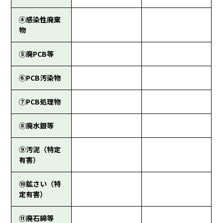
④感染性廃棄
物
⑤廃PCB等
⑥PCB汚染物
⑦PCB処理物
⑧廃水銀等
⑨汚泥（特定
有害）
⑩鉱さい（特
定有害）
⑪廃石綿等