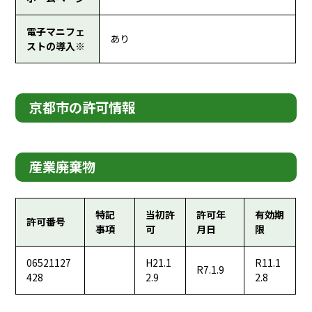
電子マニフェ
あり
ストの導入※
京都市の許可情報
産業廃棄物
特記
当初許
許可年
有効期
許可番号
事項
可
月日
限
06521127
H21.1
R11.1
R7.1.9
428
2.9
2.8