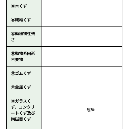
⑧木くず
⑨繊維くず
⑩動植物性残
さ
⑪動物系固形
不要物
⑫ゴムくず
⑬金属くず
⑭ガラスく
ず、コンクリ
破砕
ートくず及び
陶磁器くず