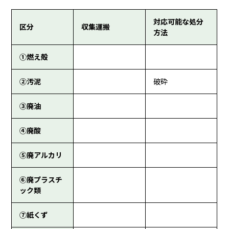
対応可能な処分
区分
収集運搬
方法
①燃え殻
②汚泥
破砕
③廃油
④廃酸
⑤廃アルカリ
⑥廃プラスチ
ック類
⑦紙くず