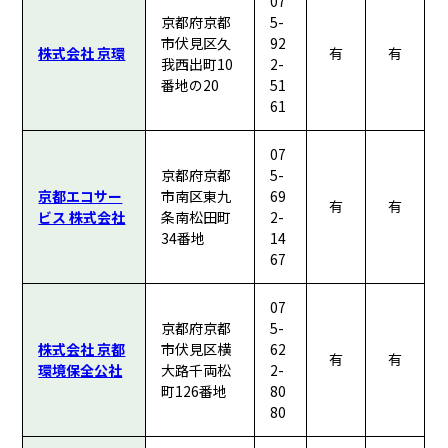
07
京都府京都
5-
市伏見区久
92
株式会社 京環
有
有
我西出町10
2-
番地の20
51
61
07
京都府京都
5-
京都エコサー
市南区東九
69
有
有
ビス 株式会社
条南松田町
2-
34番地
14
67
07
京都府京都
5-
株式会社 京都
市伏見区横
62
有
有
環境保全公社
大路千両松
2-
町126番地
80
80