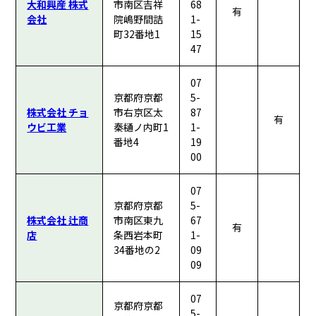
大和興産 株式
市南区吉祥
68
有
会社
院嶋野間詰
1-
町32番地1
15
47
07
京都府京都
5-
株式会社 チョ
市右京区太
87
有
ウビ工業
秦樋ノ内町1
1-
番地4
19
00
07
京都府京都
5-
株式会社 辻商
市南区東九
67
有
店
条西岩本町
1-
34番地の2
09
09
07
京都府京都
5-