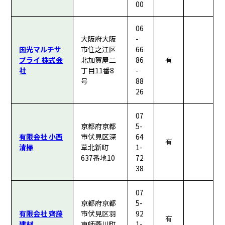
00
06
大阪府大阪
-
国光マルチサ
市住之江区
66
プライ 株式会
北加賀屋二
86
有
社
丁目11番8
-
号
88
26
07
京都府京都
5-
有限会社 小西
市伏見区深
64
有
清掃
草北新町
1-
637番地10
72
38
07
京都府京都
5-
有限会社 齊藤
市伏見区羽
92
有
建材
束師菱川町
1-