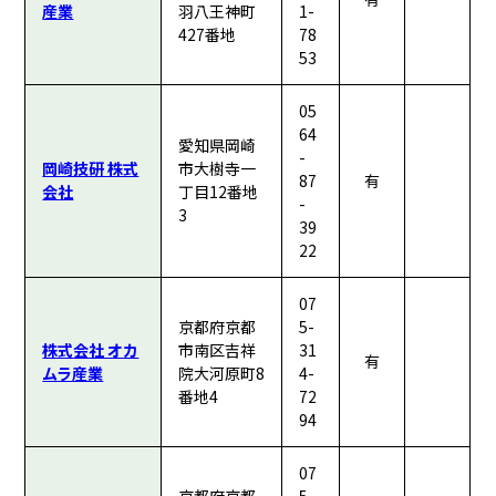
産業
羽八王神町
1-
427番地
78
53
05
64
愛知県岡崎
-
岡崎技研 株式
市大樹寺一
87
有
会社
丁目12番地
-
3
39
22
07
京都府京都
5-
株式会社 オカ
市南区吉祥
31
有
ムラ産業
院大河原町8
4-
番地4
72
94
07