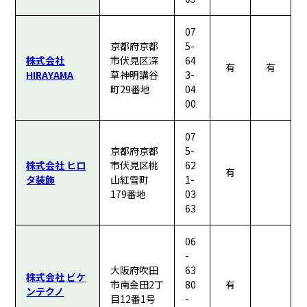
07
京都府京都
5-
株式会社
市伏見区深
64
有
有
HIRAYAMA
草神明講谷
3-
町29番地
04
00
07
京都府京都
5-
株式会社 ヒロ
市伏見区桃
62
有
タ装飾
山紅雪町
1-
179番地
03
63
06
-
大阪府吹田
63
株式会社 ビケ
市南金田2丁
80
有
ンテクノ
目12番1号
-