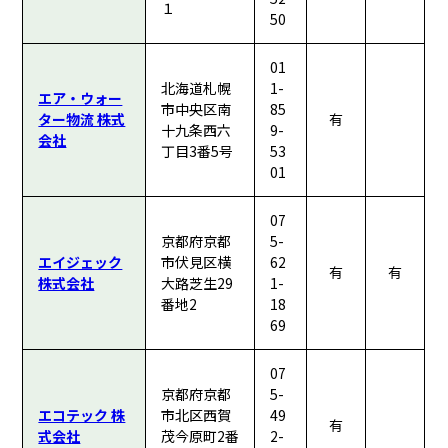
１
50
01
北海道札幌
1-
エア・ウォー
市中央区南
85
ター物流 株式
有
十九条西六
9-
会社
丁目3番5号
53
01
07
京都府京都
5-
エイジェック
市伏見区横
62
有
有
株式会社
大路芝生29
1-
番地2
18
69
07
京都府京都
5-
エコテック 株
市北区西賀
49
有
式会社
茂今原町2番
2-