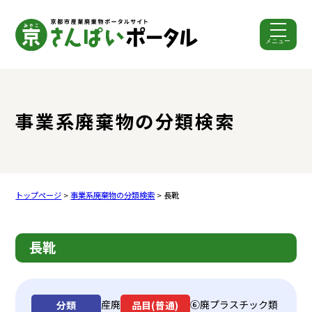
メニュー
ここから本文です。
事業系廃棄物の分類検索
トップページ
>
事業系廃棄物の分類検索
> 長靴
長靴
産廃
⑥廃プラスチック類
分類
品目(普通)