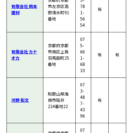
京都府京都
5-
有限会社 岡本
市左京区高
78
有
建材
野清水町91
1-
番地
56
54
07
京都府京都
5-
有限会社 カナ
市南区上鳥
66
有
有
オカ
羽馬廻町25
1-
番地
68
33
07
3-
和歌山県海
48
河野 彰文
南市阪井
有
7-
224番地22
43
96
07