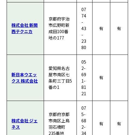
07
74
京都府宇治
-
株式会社 新関
市広野町新
43
有
有
西テクニカ
成田100番
-
地の177
23
80
05
愛知県名古
2-
新日本ウエッ
屋市南区七
69
有
クス 株式会社
条町三丁目5
1-
番の1
81
21
07
京都府京都
5-
株式会社 ジェ
市南区上鳥
68
有
有
ネス
羽石橋町
2-
235番地
34