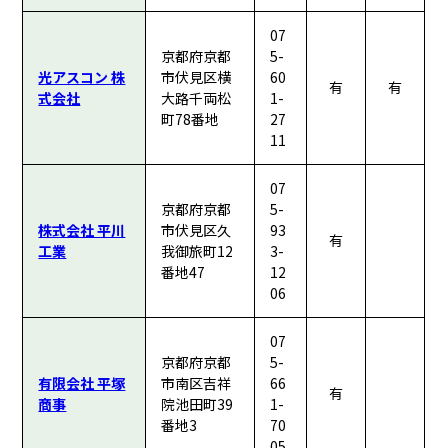
07
京都府京都
5-
光アスコン 株
市伏見区横
60
有
有
式会社
大路千両松
1-
町78番地
27
11
07
京都府京都
5-
株式会社 平川
市伏見区久
93
有
工業
我御旅町12
3-
番地47
12
06
07
京都府京都
5-
有限会社 平塚
市南区吉祥
66
有
商事
院池田町39
1-
番地3
70
05