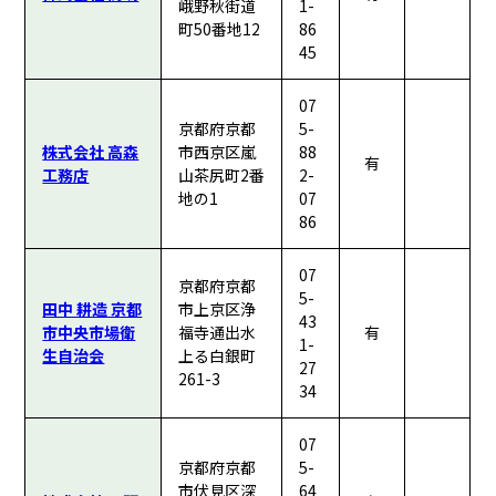
峨野秋街道
1-
町50番地12
86
45
07
京都府京都
5-
株式会社 高森
市西京区嵐
88
有
工務店
山茶尻町2番
2-
地の1
07
86
07
京都府京都
5-
田中 耕造 京都
市上京区浄
43
市中央市場衛
福寺通出水
有
1-
生自治会
上る白銀町
27
261-3
34
07
京都府京都
5-
市伏見区深
64