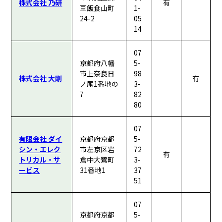
株式会社 乃研
有
草飯食山町
1-
24-2
05
14
07
京都府八幡
5-
市上奈良日
98
株式会社 大剛
有
ノ尾1番地の
3-
7
82
80
07
有限会社 ダイ
京都府京都
5-
シン・エレク
市左京区岩
72
有
トリカル・サ
倉中大鷺町
3-
ービス
31番地1
37
51
07
京都府京都
5-