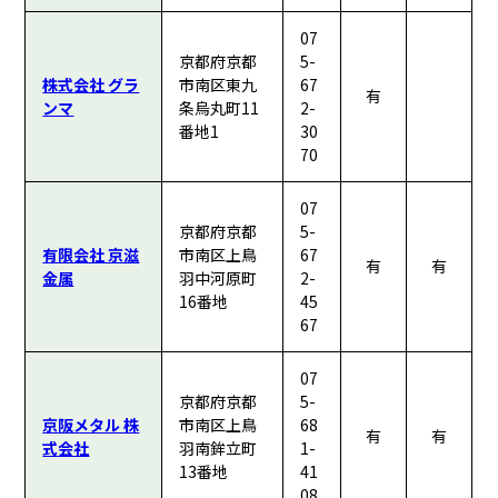
07
京都府京都
5-
株式会社 グラ
市南区東九
67
有
ンマ
条烏丸町11
2-
番地1
30
70
07
京都府京都
5-
有限会社 京滋
市南区上鳥
67
有
有
金属
羽中河原町
2-
16番地
45
67
07
京都府京都
5-
京阪メタル 株
市南区上鳥
68
有
有
式会社
羽南鉾立町
1-
13番地
41
08