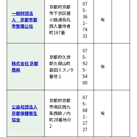
07
京都府京都
5-
一般財団法
市下京区綾
36
人 京都市都
小路通烏丸
有
1-
市整備公社
西入童侍者
74
町167番
31
07
京都府久世
5-
株式会社 京都
郡久御山町
92
有
商興
島田ミスノ9
5-
番地１
54
00
07
京都府京都
5-
公益社団法人
市南区西九
68
京都保健衛生
条西柳ノ内
有
1-
協会
町28番地の
17
2
27