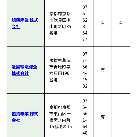
07
京都府京都
5-
旭興産業 株式
市伏見区桃
62
有
有
会社
山町新町35
3-
番地
54
77
07
滋賀県草津
7-
近畿環境保全
市青地町字
56
有
株式会社
六反田196
4-
番地
15
02
07
京都府京都
5-
儀賀紙業 株式
市東山区一
56
有
会社
橋宮ノ内町
1-
15番地の16
64
48