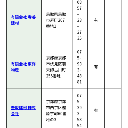
08
57
鳥取県鳥取
-
有限会社 寺谷
市寿町207
23
有
建材
番地1
-
27
35
07
京都府京都
5-
有限会社 東洋
市伏見区羽
93
有
物産
束師古川町
3-
255番地
48
81
07
京都府京都
5-
豊坂建材 株式
市西京区樫
39
有
会社
原芋峠60番
3-
地の3
58
54