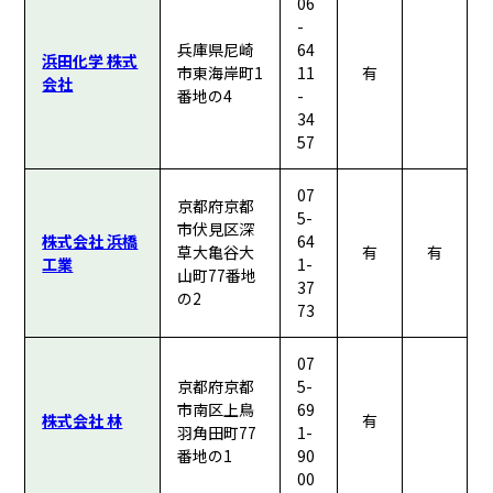
06
-
兵庫県尼崎
64
浜田化学 株式
市東海岸町1
11
有
会社
番地の4
-
34
57
07
京都府京都
5-
市伏見区深
株式会社 浜橋
64
草大亀谷大
有
有
工業
1-
山町77番地
37
の2
73
07
京都府京都
5-
市南区上鳥
69
株式会社 林
有
羽角田町77
1-
番地の1
90
00