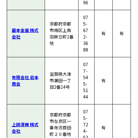
96
07
京都府京都
5-
巖本金属 株式
市南区上鳥
67
有
有
会社
羽鉾立町1番
2-
地
36
88
07
7-
滋賀県大津
有限会社 岩本
54
市瀬田一丁
有
商会
5-
目2番14号
51
44
07
京都府京都
5-
市左京区一
上田清掃 株式
72
乗寺河原田
有
会社
4-
町２０番地
52