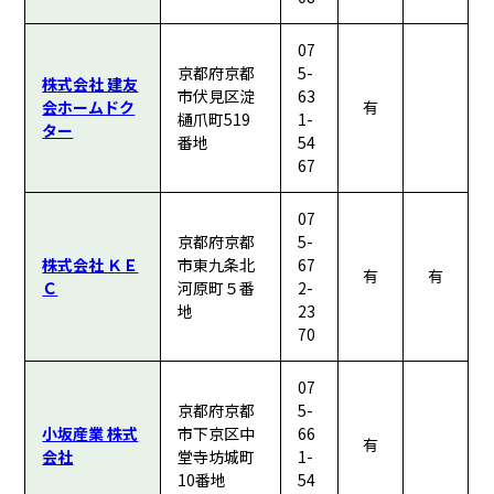
07
京都府京都
5-
株式会社 建友
市伏見区淀
63
会ホームドク
有
樋爪町519
1-
ター
番地
54
67
07
京都府京都
5-
株式会社 ＫＥ
市東九条北
67
有
有
Ｃ
河原町５番
2-
地
23
70
07
京都府京都
5-
小坂産業 株式
市下京区中
66
有
会社
堂寺坊城町
1-
10番地
54