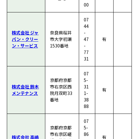
00
07
44
株式会社 ジャ
奈良県桜井
-
パン・クリー
市大字初瀬
47
有
ン・サービス
1530番地
-
77
31
07
京都府京都
5-
株式会社 鈴木
市右京区西
31
有
メンテナンス
院月双町33
1-
番地
38
88
07
京都府京都
5-
市右京区嵯
86
株式会社 高嶋
有