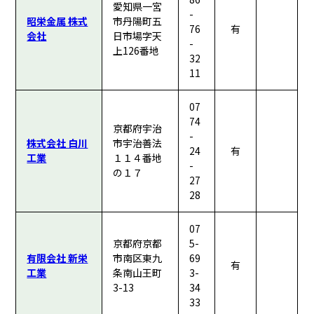
愛知県一宮
-
昭栄金属 株式
市丹陽町五
76
有
会社
日市場字天
-
上126番地
32
11
07
74
京都府宇治
-
株式会社 白川
市宇治善法
24
有
工業
１１４番地
-
の１７
27
28
07
京都府京都
5-
有限会社 新栄
市南区東九
69
有
工業
条南山王町
3-
3-13
34
33