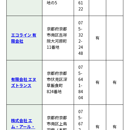
地の5
61
22
07
京都府京都
5-
エコライン 有
市南区吉祥
32
有
限会社
院大河原町
2-
11番地
24
48
07
京都府京都
5-
有限会社 エヌ
市伏見区深
64
有
有
ズトランス
草飯食町
1-
824番地
84
04
07
京都府京都
5-
株式会社 エ
市南区上鳥
67
ム・アール・
有
有
羽麻ノ本町
2-