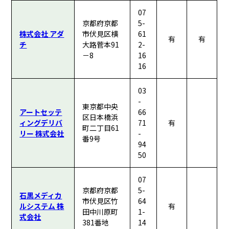
07
京都府京都
5-
株式会社 アダ
市伏見区横
61
有
有
チ
大路菅本91
2-
－8
16
16
03
-
東京都中央
アートセッテ
66
区日本橋浜
ィングデリバ
71
有
町二丁目61
リー 株式会社
-
番9号
94
50
07
京都府京都
5-
石黒メディカ
市伏見区竹
64
ルシステム 株
有
田中川原町
1-
式会社
381番地
14