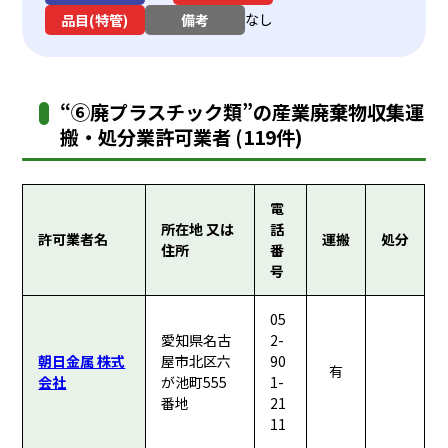
なし
品目(特管)
備考
“⑥廃プラスチック類”の産業廃棄物収集運
搬・処分業許可業者 (119件)
電
所在地 又は
話
許可業者名
運搬
処分
住所
番
号
05
愛知県名古
2-
朝日金属 株式
屋市北区六
90
有
会社
が池町555
1-
番地
21
11