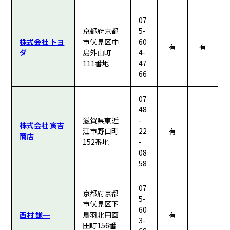
07
京都府京都
5-
株式会社 トヨ
市伏見区中
60
有
有
ダ
島外山町
4-
111番地
47
66
07
48
滋賀県東近
-
株式会社 寅吉
江市野口町
22
有
商店
152番地
-
08
58
07
京都府京都
5-
市伏見区下
60
西村 謙一
鳥羽北円面
有
3-
田町156番