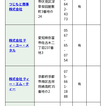
市伏見区深
つじもと商事
64
草柴田屋敷
有
株式会社
2-
町3番地の
43
24
73
05
67
愛知県弥富
株式会社 テ
-
市佐古木二
ィ・ユー・メ
65
有
丁目237番
タル
-
地3
07
54
07
京都府京都
5-
株式会社 ティ
市南区吉祥
66
ー・エム・テ
有
院嶋高町35
1-
ィー
番地の2
18
88