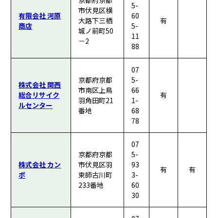
京都府京都
5-
市伏見区横
有限会社 河原
60
大路下三栖
有
商店
5-
城ノ前町50
11
－2
88
07
京都府京都
5-
株式会社 関西
市南区上鳥
66
総合リサイク
有
羽角田町21
1-
ルセンター
番地
68
78
07
京都府京都
5-
株式会社 カン
市伏見区羽
93
有
有
ポ
束師古川町
3-
233番地
60
30