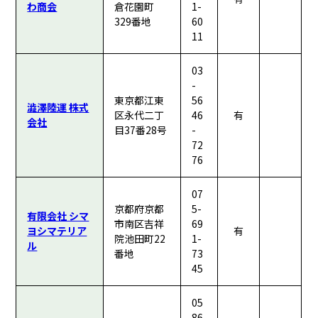
わ商会
倉花園町
1-
329番地
60
11
03
-
東京都江東
56
澁澤陸運 株式
区永代二丁
46
有
会社
目37番28号
-
72
76
07
京都府京都
5-
有限会社 シマ
市南区吉祥
69
ヨシマテリア
有
院池田町22
1-
ル
番地
73
45
05
86