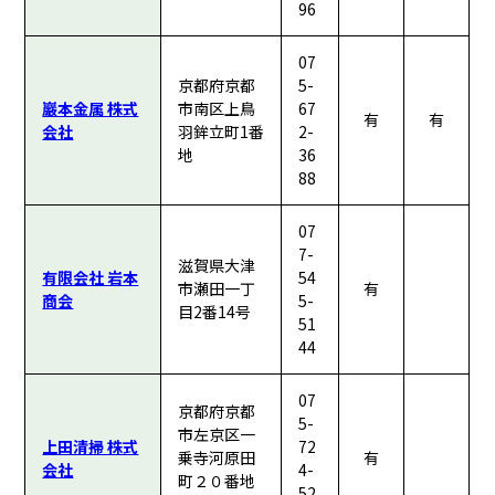
96
07
京都府京都
5-
巖本金属 株式
市南区上鳥
67
有
有
会社
羽鉾立町1番
2-
地
36
88
07
7-
滋賀県大津
有限会社 岩本
54
市瀬田一丁
有
商会
5-
目2番14号
51
44
07
京都府京都
5-
市左京区一
上田清掃 株式
72
乗寺河原田
有
会社
4-
町２０番地
52