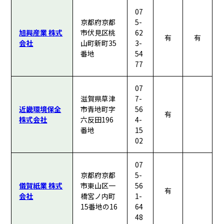
07
京都府京都
5-
旭興産業 株式
市伏見区桃
62
有
有
会社
山町新町35
3-
番地
54
77
07
滋賀県草津
7-
近畿環境保全
市青地町字
56
有
株式会社
六反田196
4-
番地
15
02
07
京都府京都
5-
儀賀紙業 株式
市東山区一
56
有
会社
橋宮ノ内町
1-
15番地の16
64
48