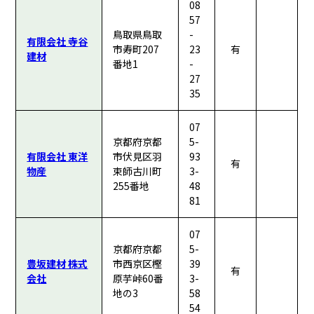
08
57
鳥取県鳥取
-
有限会社 寺谷
市寿町207
23
有
建材
番地1
-
27
35
07
京都府京都
5-
有限会社 東洋
市伏見区羽
93
有
物産
束師古川町
3-
255番地
48
81
07
京都府京都
5-
豊坂建材 株式
市西京区樫
39
有
会社
原芋峠60番
3-
地の3
58
54