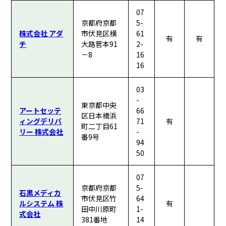
07
京都府京都
5-
株式会社 アダ
市伏見区横
61
有
有
チ
大路菅本91
2-
－8
16
16
03
-
東京都中央
アートセッテ
66
区日本橋浜
ィングデリバ
71
有
町二丁目61
リー 株式会社
-
番9号
94
50
07
京都府京都
5-
石黒メディカ
市伏見区竹
64
ルシステム 株
有
田中川原町
1-
式会社
381番地
14