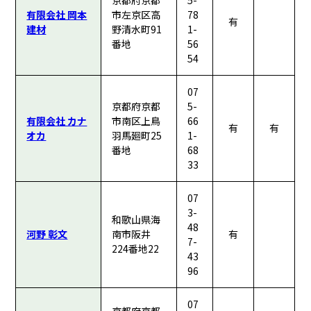
京都府京都
5-
有限会社 岡本
市左京区高
78
有
建材
野清水町91
1-
番地
56
54
07
京都府京都
5-
有限会社 カナ
市南区上鳥
66
有
有
オカ
羽馬廻町25
1-
番地
68
33
07
3-
和歌山県海
48
河野 彰文
南市阪井
有
7-
224番地22
43
96
07