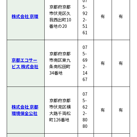
07
京都府京都
5-
市伏見区久
92
株式会社 京環
有
有
我西出町10
2-
番地の20
51
61
07
京都府京都
5-
京都エコサー
市南区東九
69
有
有
ビス 株式会社
条南松田町
2-
34番地
14
67
07
京都府京都
5-
株式会社 京都
市伏見区横
62
有
有
環境保全公社
大路千両松
2-
町126番地
80
80