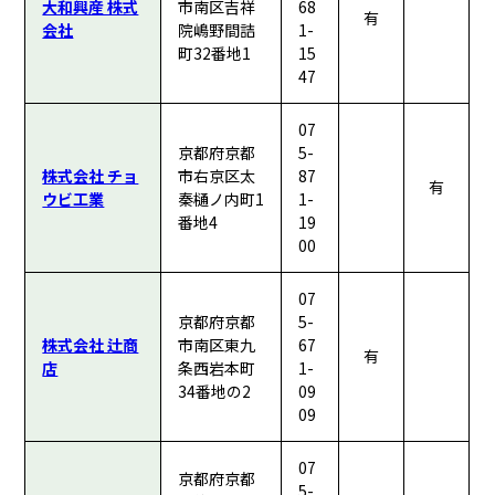
大和興産 株式
市南区吉祥
68
有
会社
院嶋野間詰
1-
町32番地1
15
47
07
京都府京都
5-
株式会社 チョ
市右京区太
87
有
ウビ工業
秦樋ノ内町1
1-
番地4
19
00
07
京都府京都
5-
株式会社 辻商
市南区東九
67
有
店
条西岩本町
1-
34番地の2
09
09
07
京都府京都
5-