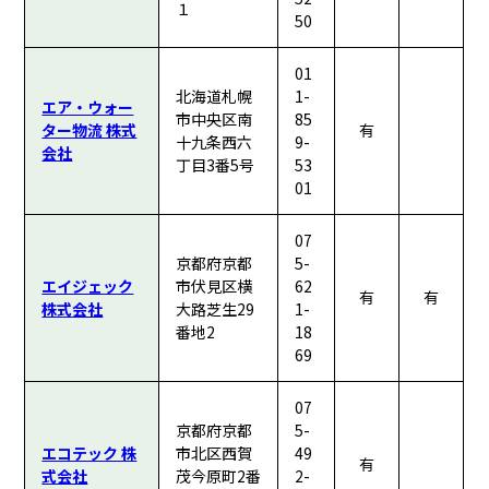
１
50
01
北海道札幌
1-
エア・ウォー
市中央区南
85
ター物流 株式
有
十九条西六
9-
会社
丁目3番5号
53
01
07
京都府京都
5-
エイジェック
市伏見区横
62
有
有
株式会社
大路芝生29
1-
番地2
18
69
07
京都府京都
5-
エコテック 株
市北区西賀
49
有
式会社
茂今原町2番
2-