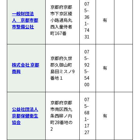
07
京都府京都
5-
一般財団法
市下京区綾
36
人 京都市都
小路通烏丸
有
1-
市整備公社
西入童侍者
74
町167番
31
07
京都府久世
5-
株式会社 京都
郡久御山町
92
有
商興
島田ミスノ9
5-
番地１
54
00
07
京都府京都
5-
公益社団法人
市南区西九
68
京都保健衛生
条西柳ノ内
有
1-
協会
町28番地の
17
2
27