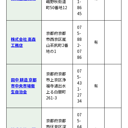
峨野秋街道
1-
町50番地12
86
45
07
京都府京都
5-
株式会社 高森
市西京区嵐
88
有
工務店
山茶尻町2番
2-
地の1
07
86
07
京都府京都
5-
田中 耕造 京都
市上京区浄
43
市中央市場衛
福寺通出水
有
1-
生自治会
上る白銀町
27
261-3
34
07
京都府京都
5-
市伏見区深
64