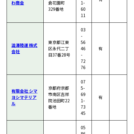
わ商会
倉花園町
1-
329番地
60
11
03
-
東京都江東
56
澁澤陸運 株式
区永代二丁
46
有
会社
目37番28号
-
72
76
07
京都府京都
5-
有限会社 シマ
市南区吉祥
69
ヨシマテリア
有
院池田町22
1-
ル
番地
73
45
05
86