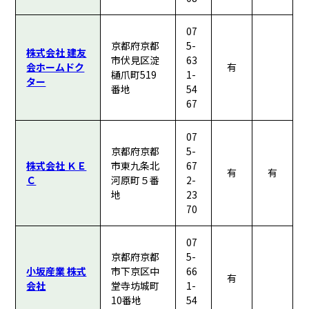
07
京都府京都
5-
株式会社 建友
市伏見区淀
63
会ホームドク
有
樋爪町519
1-
ター
番地
54
67
07
京都府京都
5-
株式会社 ＫＥ
市東九条北
67
有
有
Ｃ
河原町５番
2-
地
23
70
07
京都府京都
5-
小坂産業 株式
市下京区中
66
有
会社
堂寺坊城町
1-
10番地
54