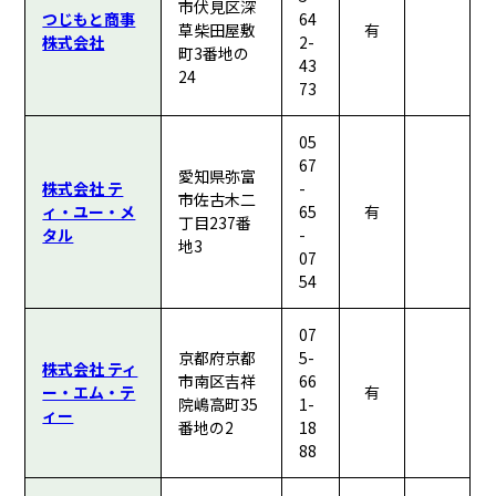
市伏見区深
つじもと商事
64
草柴田屋敷
有
株式会社
2-
町3番地の
43
24
73
05
67
愛知県弥富
株式会社 テ
-
市佐古木二
ィ・ユー・メ
65
有
丁目237番
タル
-
地3
07
54
07
京都府京都
5-
株式会社 ティ
市南区吉祥
66
ー・エム・テ
有
院嶋高町35
1-
ィー
番地の2
18
88