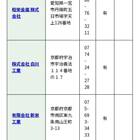
愛知県一宮
-
昭栄金属 株式
市丹陽町五
76
有
会社
日市場字天
-
上126番地
32
11
07
74
京都府宇治
-
株式会社 白川
市宇治善法
24
有
工業
１１４番地
-
の１７
27
28
07
京都府京都
5-
有限会社 新栄
市南区東九
69
有
工業
条南山王町
3-
3-13
34
33