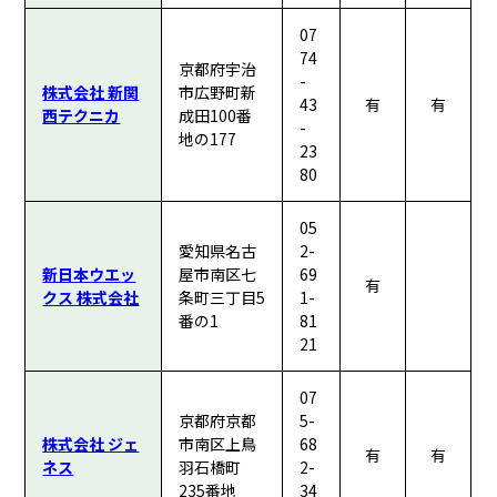
07
74
京都府宇治
-
株式会社 新関
市広野町新
43
有
有
西テクニカ
成田100番
-
地の177
23
80
05
愛知県名古
2-
新日本ウエッ
屋市南区七
69
有
クス 株式会社
条町三丁目5
1-
番の1
81
21
07
京都府京都
5-
株式会社 ジェ
市南区上鳥
68
有
有
ネス
羽石橋町
2-
235番地
34