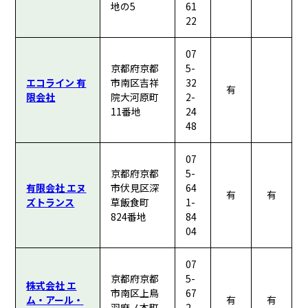
地の5
61
22
07
京都府京都
5-
エコライン 有
市南区吉祥
32
有
限会社
院大河原町
2-
11番地
24
48
07
京都府京都
5-
有限会社 エヌ
市伏見区深
64
有
有
ズトランス
草飯食町
1-
824番地
84
04
07
京都府京都
5-
株式会社 エ
市南区上鳥
67
ム・アール・
有
有
羽麻ノ本町
2-