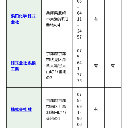
06
-
兵庫県尼崎
64
浜田化学 株式
市東海岸町1
11
有
会社
番地の4
-
34
57
07
京都府京都
5-
市伏見区深
株式会社 浜橋
64
草大亀谷大
有
有
工業
1-
山町77番地
37
の2
73
07
京都府京都
5-
市南区上鳥
69
株式会社 林
有
羽角田町77
1-
番地の1
90
00