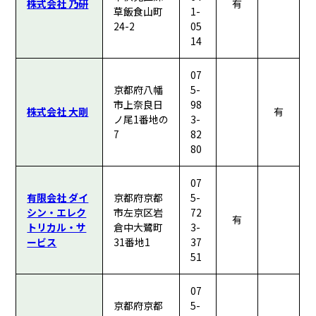
株式会社 乃研
有
草飯食山町
1-
24-2
05
14
07
京都府八幡
5-
市上奈良日
98
株式会社 大剛
有
ノ尾1番地の
3-
7
82
80
07
有限会社 ダイ
京都府京都
5-
シン・エレク
市左京区岩
72
有
トリカル・サ
倉中大鷺町
3-
ービス
31番地1
37
51
07
京都府京都
5-