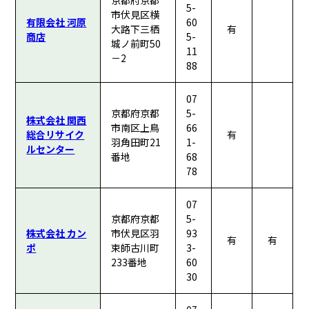
京都府京都
5-
市伏見区横
有限会社 河原
60
大路下三栖
有
商店
5-
城ノ前町50
11
－2
88
07
京都府京都
5-
株式会社 関西
市南区上鳥
66
総合リサイク
有
羽角田町21
1-
ルセンター
番地
68
78
07
京都府京都
5-
株式会社 カン
市伏見区羽
93
有
有
ポ
束師古川町
3-
233番地
60
30