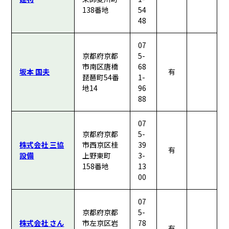
138番地
54
48
07
京都府京都
5-
市南区唐橋
68
坂本 国夫
有
琵琶町54番
1-
地14
96
88
07
京都府京都
5-
株式会社 三協
市西京区桂
39
有
設備
上野東町
3-
158番地
13
00
07
京都府京都
5-
株式会社 さん
市左京区岩
78
有