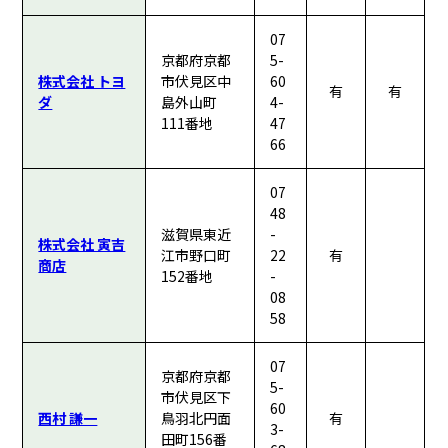
07
京都府京都
5-
株式会社 トヨ
市伏見区中
60
有
有
ダ
島外山町
4-
111番地
47
66
07
48
滋賀県東近
-
株式会社 寅吉
江市野口町
22
有
商店
152番地
-
08
58
07
京都府京都
5-
市伏見区下
60
西村 謙一
鳥羽北円面
有
3-
田町156番