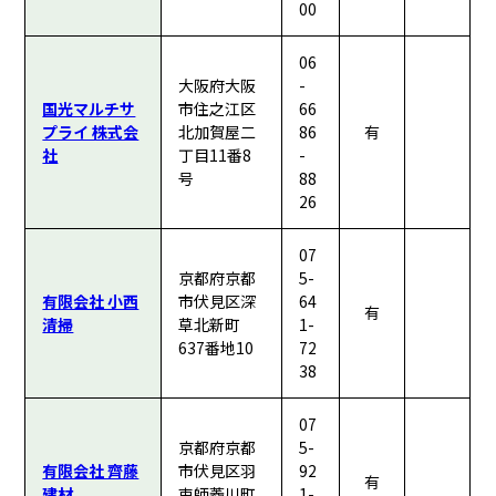
00
06
大阪府大阪
-
国光マルチサ
市住之江区
66
プライ 株式会
北加賀屋二
86
有
社
丁目11番8
-
号
88
26
07
京都府京都
5-
有限会社 小西
市伏見区深
64
有
清掃
草北新町
1-
637番地10
72
38
07
京都府京都
5-
有限会社 齊藤
市伏見区羽
92
有
建材
束師菱川町
1-