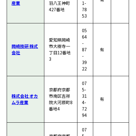
産業
羽八王神町
1-
427番地
78
53
05
64
愛知県岡崎
-
岡崎技研 株式
市大樹寺一
87
有
会社
丁目12番地
-
3
39
22
07
京都府京都
5-
株式会社 オカ
市南区吉祥
31
有
ムラ産業
院大河原町8
4-
番地4
72
94
07