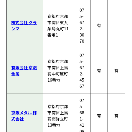
07
京都府京都
5-
株式会社 グラ
市南区東九
67
有
ンマ
条烏丸町11
2-
番地1
30
70
07
京都府京都
5-
有限会社 京滋
市南区上鳥
67
有
有
金属
羽中河原町
2-
16番地
45
67
07
京都府京都
5-
京阪メタル 株
市南区上鳥
68
有
有
式会社
羽南鉾立町
1-
13番地
41
08