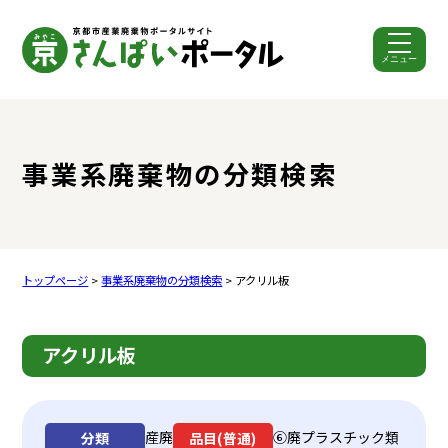
メニュー
ここから本文です。
事業系廃棄物の分類検索
トップページ
>
事業系廃棄物の分類検索
> アクリル板
アクリル板
産廃
⑥廃プラスチック類
分類
品目(普通)