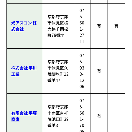
07
京都府京都
5-
光アスコン 株
市伏見区横
60
有
有
式会社
大路千両松
1-
町78番地
27
11
07
京都府京都
5-
株式会社 平川
市伏見区久
93
有
工業
我御旅町12
3-
番地47
12
06
07
京都府京都
5-
有限会社 平塚
市南区吉祥
66
有
商事
院池田町39
1-
番地3
70
05