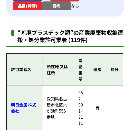
なし
品目(特管)
備考
“⑥廃プラスチック類”の産業廃棄物収集運
搬・処分業許可業者 (119件)
電
所在地 又は
話
許可業者名
運搬
処分
住所
番
号
05
愛知県名古
2-
朝日金属 株式
屋市北区六
90
有
会社
が池町555
1-
番地
21
11