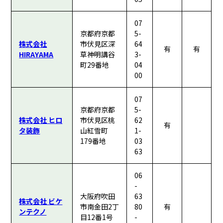
07
京都府京都
5-
株式会社
市伏見区深
64
有
有
HIRAYAMA
草神明講谷
3-
町29番地
04
00
07
京都府京都
5-
株式会社 ヒロ
市伏見区桃
62
有
タ装飾
山紅雪町
1-
179番地
03
63
06
-
大阪府吹田
63
株式会社 ビケ
市南金田2丁
80
有
ンテクノ
目12番1号
-