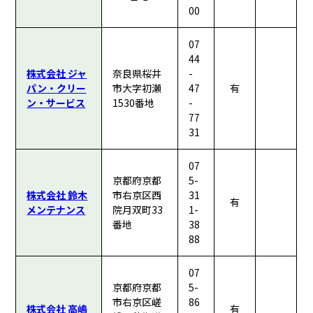
00
07
44
株式会社 ジャ
奈良県桜井
-
パン・クリー
市大字初瀬
47
有
ン・サービス
1530番地
-
77
31
07
京都府京都
5-
株式会社 鈴木
市右京区西
31
有
メンテナンス
院月双町33
1-
番地
38
88
07
京都府京都
5-
市右京区嵯
86
株式会社 高嶋
有