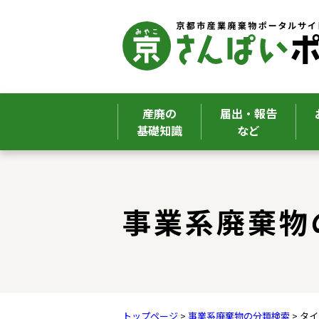
産廃の
届出・報告
基礎知識
など
ここから本文です。
事業系廃棄物
トップページ
>
事業系廃棄物の分類検索
> タ