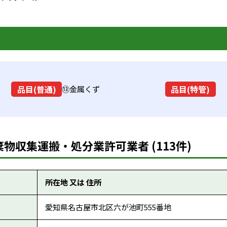
品目(普通)
品目(特管)
⑬金属くず
物収集運搬・処分業許可業者 (113件)
所在地 又は 住所
愛知県名古屋市北区六が池町555番地