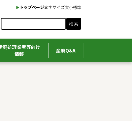
本文へ
トップページ
文字サイズ
大
小
標準
検索
産廃処理業者等向け
産廃Q&A
情報