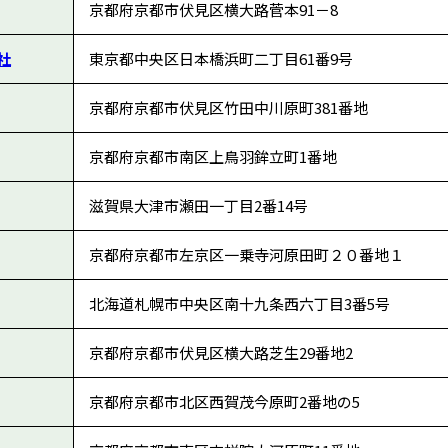
京都府京都市伏見区横大路菅本91－8
社
東京都中央区日本橋浜町二丁目61番9号
京都府京都市伏見区竹田中川原町381番地
京都府京都市南区上鳥羽鉾立町1番地
滋賀県大津市瀬田一丁目2番14号
京都府京都市左京区一乗寺河原田町２０番地１
北海道札幌市中央区南十九条西六丁目3番5号
京都府京都市伏見区横大路芝生29番地2
京都府京都市北区西賀茂今原町2番地の5