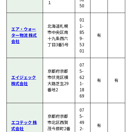
１
50
01
北海道札幌
1-
エア・ウォー
市中央区南
85
ター物流 株式
有
十九条西六
9-
会社
丁目3番5号
53
01
07
京都府京都
5-
エイジェック
市伏見区横
62
有
有
株式会社
大路芝生29
1-
番地2
18
69
07
京都府京都
5-
エコテック 株
市北区西賀
49
有
式会社
茂今原町2番
2-