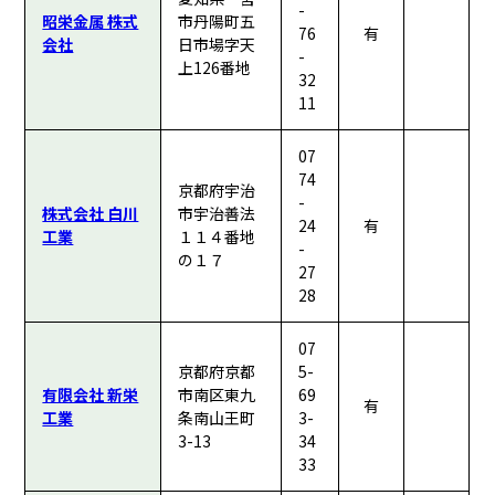
-
昭栄金属 株式
市丹陽町五
76
有
会社
日市場字天
-
上126番地
32
11
07
74
京都府宇治
-
株式会社 白川
市宇治善法
24
有
工業
１１４番地
-
の１７
27
28
07
京都府京都
5-
有限会社 新栄
市南区東九
69
有
工業
条南山王町
3-
3-13
34
33