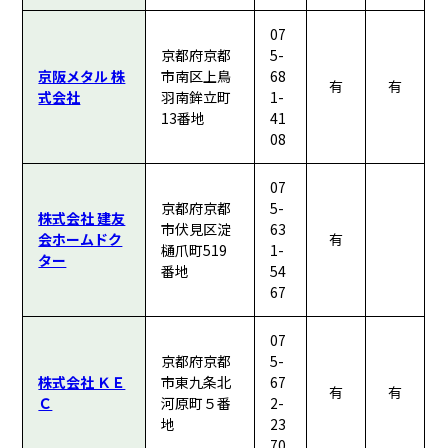
07
京都府京都
5-
京阪メタル 株
市南区上鳥
68
有
有
式会社
羽南鉾立町
1-
13番地
41
08
07
京都府京都
5-
株式会社 建友
市伏見区淀
63
会ホームドク
有
樋爪町519
1-
ター
番地
54
67
07
京都府京都
5-
株式会社 ＫＥ
市東九条北
67
有
有
Ｃ
河原町５番
2-
地
23
70