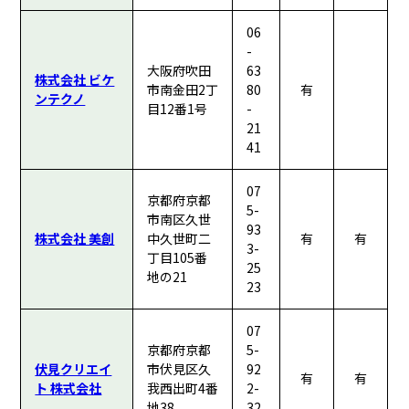
06
-
大阪府吹田
63
株式会社 ビケ
市南金田2丁
80
有
ンテクノ
目12番1号
-
21
41
07
京都府京都
5-
市南区久世
93
株式会社 美創
中久世町二
有
有
3-
丁目105番
25
地の21
23
07
京都府京都
5-
伏見クリエイ
市伏見区久
92
有
有
ト 株式会社
我西出町4番
2-
地38
32