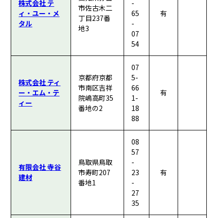
株式会社 テ
-
市佐古木二
ィ・ユー・メ
65
有
丁目237番
タル
-
地3
07
54
07
京都府京都
5-
株式会社 ティ
市南区吉祥
66
ー・エム・テ
有
院嶋高町35
1-
ィー
番地の2
18
88
08
57
鳥取県鳥取
-
有限会社 寺谷
市寿町207
23
有
建材
番地1
-
27
35