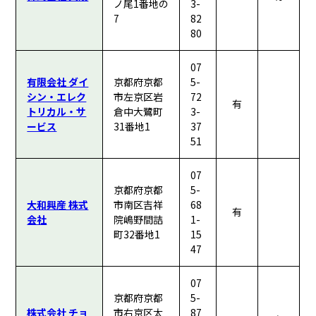
ノ尾1番地の
3-
7
82
80
07
有限会社 ダイ
京都府京都
5-
シン・エレク
市左京区岩
72
有
トリカル・サ
倉中大鷺町
3-
ービス
31番地1
37
51
07
京都府京都
5-
大和興産 株式
市南区吉祥
68
有
会社
院嶋野間詰
1-
町32番地1
15
47
07
京都府京都
5-
株式会社 チョ
市右京区太
87