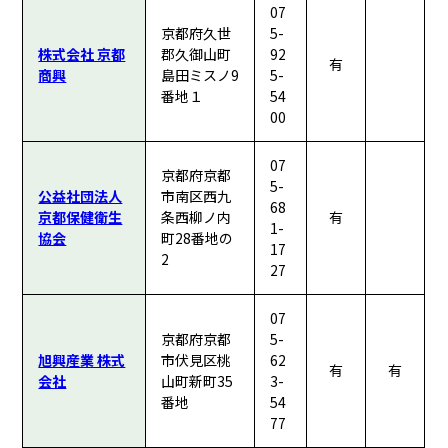
07
京都府久世
5-
株式会社 京都
郡久御山町
92
有
商興
島田ミスノ9
5-
番地１
54
00
07
京都府京都
5-
公益社団法人
市南区西九
68
京都保健衛生
条西柳ノ内
有
1-
協会
町28番地の
17
2
27
07
京都府京都
5-
旭興産業 株式
市伏見区桃
62
有
有
会社
山町新町35
3-
番地
54
77