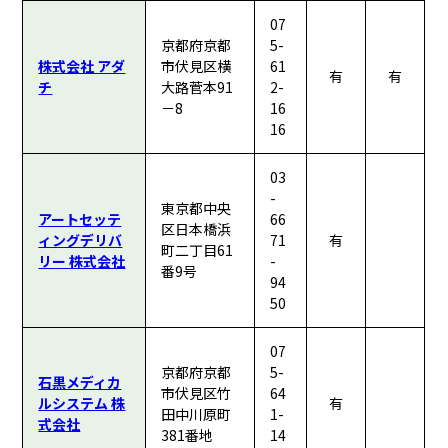
07
京都府京都
5-
株式会社 アダ
市伏見区横
61
有
有
チ
大路菅本91
2-
－8
16
16
03
-
東京都中央
アートセッテ
66
区日本橋浜
ィングデリバ
71
有
町二丁目61
リー 株式会社
-
番9号
94
50
07
京都府京都
5-
石黒メディカ
市伏見区竹
64
ルシステム 株
有
田中川原町
1-
式会社
381番地
14