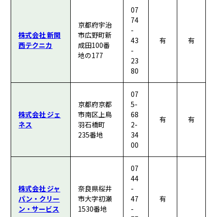
07
74
京都府宇治
-
株式会社 新関
市広野町新
43
有
有
西テクニカ
成田100番
-
地の177
23
80
07
京都府京都
5-
株式会社 ジェ
市南区上鳥
68
有
有
ネス
羽石橋町
2-
235番地
34
00
07
44
株式会社 ジャ
奈良県桜井
-
パン・クリー
市大字初瀬
47
有
ン・サービス
1530番地
-