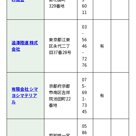
329番地
60
11
03
-
東京都江東
56
澁澤陸運 株式
区永代二丁
46
有
会社
目37番28号
-
72
76
07
京都府京都
5-
有限会社 シマ
市南区吉祥
69
ヨシマテリア
有
院池田町22
1-
ル
番地
73
45
05
86
愛知県一宮