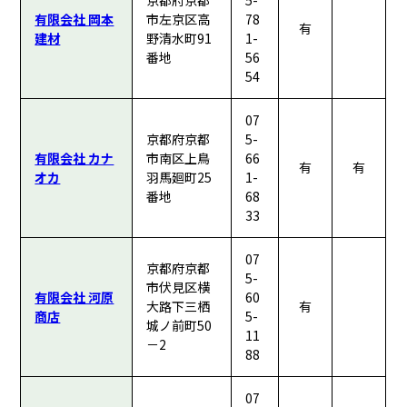
京都府京都
5-
有限会社 岡本
市左京区高
78
有
建材
野清水町91
1-
番地
56
54
07
京都府京都
5-
有限会社 カナ
市南区上鳥
66
有
有
オカ
羽馬廻町25
1-
番地
68
33
07
京都府京都
5-
市伏見区横
有限会社 河原
60
大路下三栖
有
商店
5-
城ノ前町50
11
－2
88
07