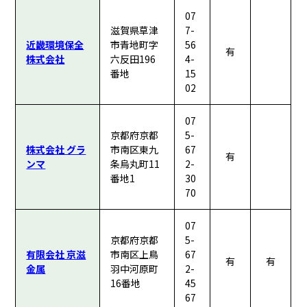
07
滋賀県草津
7-
近畿環境保全
市青地町字
56
有
株式会社
六反田196
4-
番地
15
02
07
京都府京都
5-
株式会社 グラ
市南区東九
67
有
ンマ
条烏丸町11
2-
番地1
30
70
07
京都府京都
5-
有限会社 京滋
市南区上鳥
67
有
有
金属
羽中河原町
2-
16番地
45
67