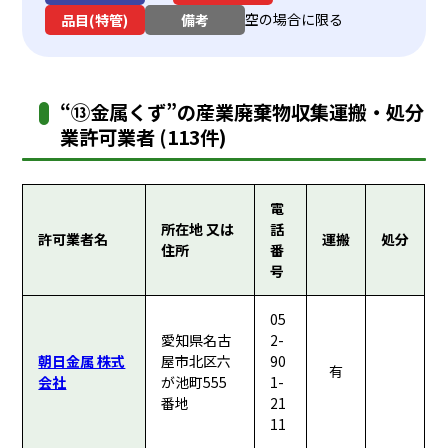
空の場合に限る
品目(特管)
備考
“⑬金属くず”の産業廃棄物収集運搬・処分
業許可業者 (113件)
電
所在地 又は
話
許可業者名
運搬
処分
住所
番
号
05
愛知県名古
2-
朝日金属 株式
屋市北区六
90
有
会社
が池町555
1-
番地
21
11