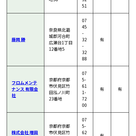
51
07
45
奈良県北葛
-
城郡河合町
藤岡 勝
32
有
広瀬台1丁目
-
12番地5
32
88
07
京都府京都
5-
フロムメンテ
市伏見区竹
61
ナンス 有限会
有
有
田泓ノ川町
1-
社
23番地
72
00
07
京都府京都
5-
株式会社 増田
市伏見区竹
62
有