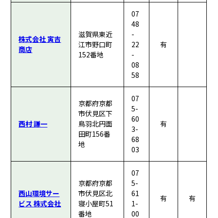
07
48
滋賀県東近
-
株式会社 寅吉
江市野口町
22
有
商店
152番地
-
08
58
07
京都府京都
5-
市伏見区下
60
西村 謙一
鳥羽北円面
有
3-
田町156番
68
地
03
07
京都府京都
5-
西山環境サー
市伏見区北
61
有
有
ビス 株式会社
寝小屋町51
1-
番地
00