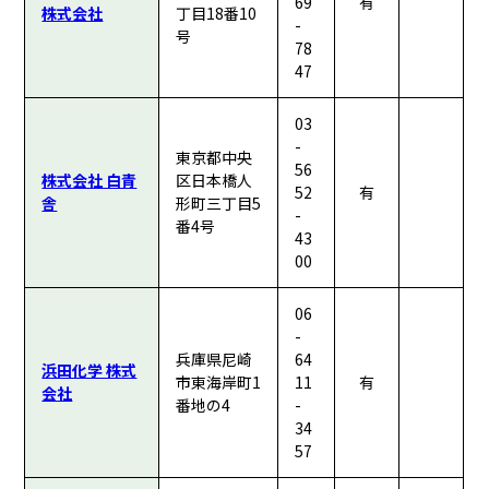
69
有
株式会社
丁目18番10
-
号
78
47
03
-
東京都中央
56
株式会社 白青
区日本橋人
52
有
舎
形町三丁目5
-
番4号
43
00
06
-
兵庫県尼崎
64
浜田化学 株式
市東海岸町1
11
有
会社
番地の4
-
34
57