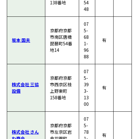
138番地
54
48
07
京都府京都
5-
市南区唐橋
68
坂本 国夫
有
琵琶町54番
1-
地14
96
88
07
京都府京都
5-
株式会社 三協
市西京区桂
39
有
設備
上野東町
3-
158番地
13
00
07
京都府京都
5-
株式会社 さん
市左京区岩
78
有
わ商会
倉花園町
1-