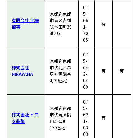
07
京都府京都
5-
有限会社 平塚
市南区吉祥
66
有
商事
院池田町39
1-
番地3
70
05
07
京都府京都
5-
株式会社
市伏見区深
64
有
有
HIRAYAMA
草神明講谷
3-
町29番地
04
00
07
京都府京都
5-
株式会社 ヒロ
市伏見区桃
62
有
タ装飾
山紅雪町
1-
179番地
03
63