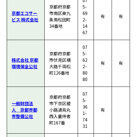
07
京都府京都
5-
京都エコサー
市南区東九
69
有
有
ビス 株式会社
条南松田町
2-
34番地
14
67
07
京都府京都
5-
株式会社 京都
市伏見区横
62
有
有
環境保全公社
大路千両松
2-
町126番地
80
80
07
京都府京都
5-
一般財団法
市下京区綾
36
人 京都市都
小路通烏丸
有
1-
市整備公社
西入童侍者
74
町167番
31