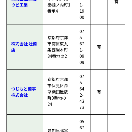
有
ウビ工業
秦樋ノ内町1
1-
番地4
19
00
07
京都府京都
5-
株式会社 辻商
市南区東九
67
有
店
条西岩本町
1-
34番地の2
09
09
07
京都府京都
5-
市伏見区深
つじもと商事
64
草柴田屋敷
有
株式会社
2-
町3番地の
43
24
73
05
67
愛知県弥富