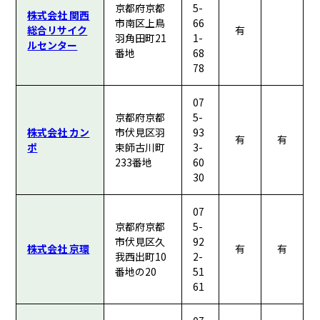
京都府京都
5-
株式会社 関西
市南区上鳥
66
総合リサイク
有
羽角田町21
1-
ルセンター
番地
68
78
07
京都府京都
5-
株式会社 カン
市伏見区羽
93
有
有
ポ
束師古川町
3-
233番地
60
30
07
京都府京都
5-
市伏見区久
92
株式会社 京環
有
有
我西出町10
2-
番地の20
51
61