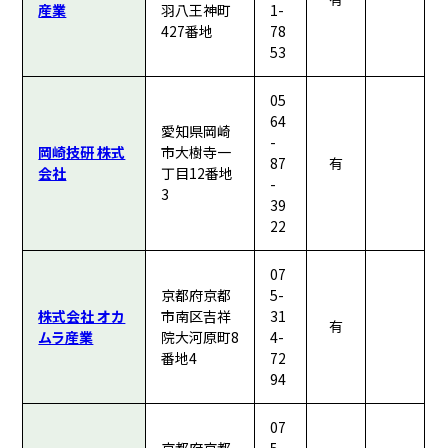
産業
羽八王神町
1-
427番地
78
53
05
64
愛知県岡崎
-
岡崎技研 株式
市大樹寺一
87
有
会社
丁目12番地
-
3
39
22
07
京都府京都
5-
株式会社 オカ
市南区吉祥
31
有
ムラ産業
院大河原町8
4-
番地4
72
94
07