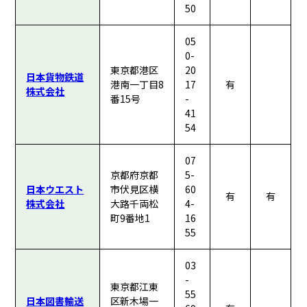
50
05
0-
東京都港区
20
日本貨物鉄道
港南一丁目8
17
有
株式会社
番15号
-
41
54
07
京都府京都
5-
日本ウエスト
市伏見区横
60
有
有
株式会社
大路千両松
4-
町9番地1
16
55
03
-
東京都江東
55
日本図書輸送
区新木場一