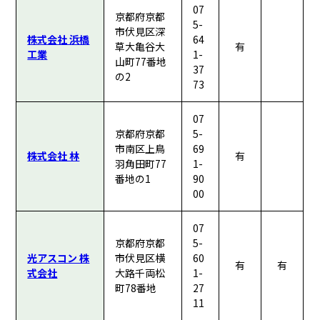
07
京都府京都
5-
市伏見区深
株式会社 浜橋
64
草大亀谷大
有
工業
1-
山町77番地
37
の2
73
07
京都府京都
5-
市南区上鳥
69
株式会社 林
有
羽角田町77
1-
番地の1
90
00
07
京都府京都
5-
光アスコン 株
市伏見区横
60
有
有
式会社
大路千両松
1-
町78番地
27
11