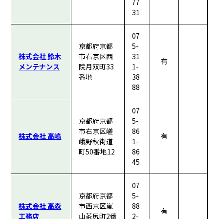
77
31
07
京都府京都
5-
株式会社 鈴木
市右京区西
31
有
メンテナンス
院月双町33
1-
番地
38
88
07
京都府京都
5-
市右京区嵯
86
株式会社 高嶋
有
峨野秋街道
1-
町50番地12
86
45
07
京都府京都
5-
株式会社 高森
市西京区嵐
88
有
工務店
山茶尻町2番
2-