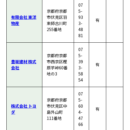
07
京都府京都
5-
有限会社 東洋
市伏見区羽
93
有
物産
束師古川町
3-
255番地
48
81
07
京都府京都
5-
豊坂建材 株式
市西京区樫
39
有
会社
原芋峠60番
3-
地の3
58
54
07
京都府京都
5-
株式会社 トヨ
市伏見区中
60
有
ダ
島外山町
4-
111番地
47
66