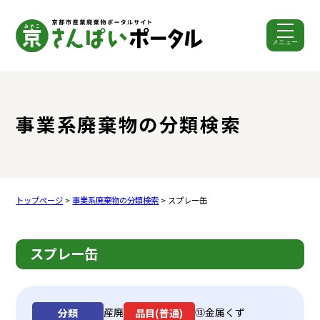
メニュー
ここから本文です。
事業系廃棄物の分類検索
トップページ
>
事業系廃棄物の分類検索
> スプレー缶
スプレー缶
産廃
⑬金属くず
分類
品目(普通)