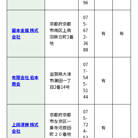
96
07
京都府京都
5-
巖本金属 株式
市南区上鳥
67
有
有
会社
羽鉾立町1番
2-
地
36
88
07
7-
滋賀県大津
有限会社 岩本
54
市瀬田一丁
有
商会
5-
目2番14号
51
44
07
京都府京都
5-
市左京区一
上田清掃 株式
72
乗寺河原田
有
会社
4-
町２０番地
52