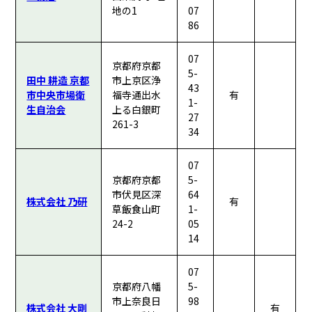
地の1
07
86
07
京都府京都
5-
田中 耕造 京都
市上京区浄
43
市中央市場衛
福寺通出水
有
1-
生自治会
上る白銀町
27
261-3
34
07
京都府京都
5-
市伏見区深
64
株式会社 乃研
有
草飯食山町
1-
24-2
05
14
07
京都府八幡
5-
市上奈良日
98
株式会社 大剛
有