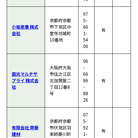
07
京都府京都
5-
小坂産業 株式
市下京区中
66
有
会社
堂寺坊城町
1-
10番地
54
00
06
大阪府大阪
-
国光マルチサ
市住之江区
66
プライ 株式会
北加賀屋二
86
有
社
丁目11番8
-
号
88
26
07
京都府京都
5-
有限会社 齊藤
市伏見区羽
92
有
建材
束師菱川町
1-