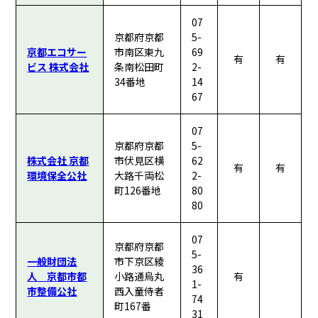
07
京都府京都
5-
京都エコサー
市南区東九
69
有
有
ビス 株式会社
条南松田町
2-
34番地
14
67
07
京都府京都
5-
株式会社 京都
市伏見区横
62
有
有
環境保全公社
大路千両松
2-
町126番地
80
80
07
京都府京都
5-
一般財団法
市下京区綾
36
人 京都市都
小路通烏丸
有
1-
市整備公社
西入童侍者
74
町167番
31