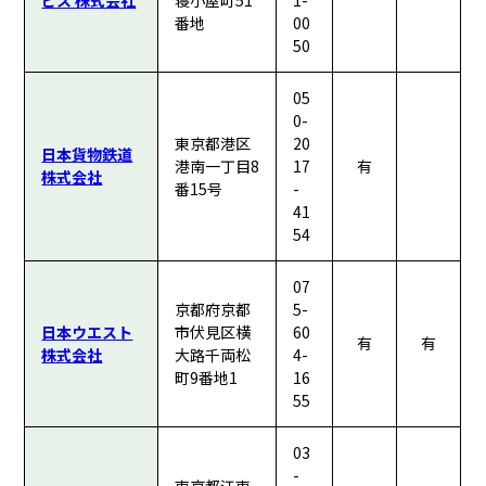
ビス 株式会社
寝小屋町51
1-
番地
00
50
05
0-
東京都港区
20
日本貨物鉄道
港南一丁目8
17
有
株式会社
番15号
-
41
54
07
京都府京都
5-
日本ウエスト
市伏見区横
60
有
有
株式会社
大路千両松
4-
町9番地1
16
55
03
-