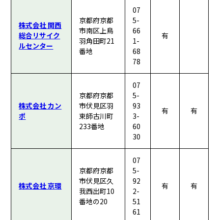
07
京都府京都
5-
株式会社 関西
市南区上鳥
66
総合リサイク
有
羽角田町21
1-
ルセンター
番地
68
78
07
京都府京都
5-
株式会社 カン
市伏見区羽
93
有
有
ポ
束師古川町
3-
233番地
60
30
07
京都府京都
5-
市伏見区久
92
株式会社 京環
有
有
我西出町10
2-
番地の20
51
61