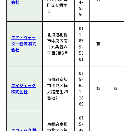
会社
4-
町２０番地
52
１
50
01
北海道札幌
1-
エア・ウォー
市中央区南
85
ター物流 株式
有
十九条西六
9-
会社
丁目3番5号
53
01
07
京都府京都
5-
エイジェック
市伏見区横
62
有
有
株式会社
大路芝生29
1-
番地2
18
69
07
京都府京都
5-
エコテック 株
市北区西賀
49