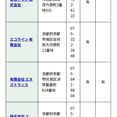
有
式会社
茂今原町2番
2-
地の5
61
22
07
京都府京都
5-
エコライン 有
市南区吉祥
32
有
限会社
院大河原町
2-
11番地
24
48
07
京都府京都
5-
有限会社 エヌ
市伏見区深
64
有
有
ズトランス
草飯食町
1-
824番地
84
04
07
京都府京都
5-
株式会社 エ