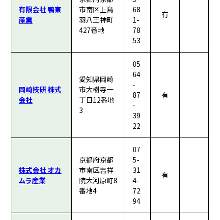
有限会社 鴨東
市南区上鳥
68
有
産業
羽八王神町
1-
427番地
78
53
05
64
愛知県岡崎
-
岡崎技研 株式
市大樹寺一
87
有
会社
丁目12番地
-
3
39
22
07
京都府京都
5-
株式会社 オカ
市南区吉祥
31
有
ムラ産業
院大河原町8
4-
番地4
72
94