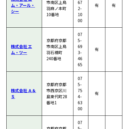
市南区上鳥
67
ム・アール・
有
有
羽麻ノ本町
2-
シー
10番地
10
00
07
京都府京都
5-
株式会社 エ
市南区上鳥
69
有
ム・ツー
羽石橋町
3-
240番地
46
65
07
京都府京都
5-
株式会社 Ａ＆
市西京区川
75
有
Ｓ
島東代町28
4-
番地1
63
00
07
京都府京都
5-