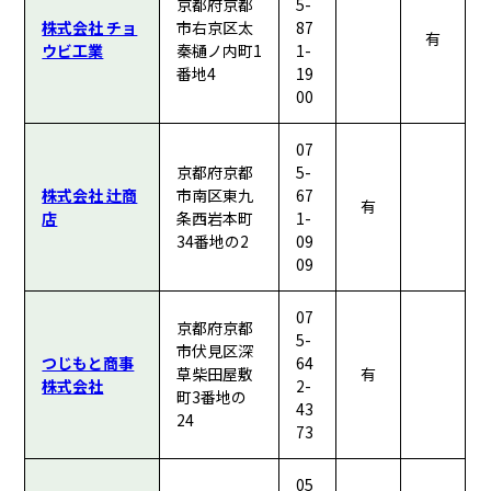
京都府京都
5-
株式会社 チョ
市右京区太
87
有
ウビ工業
秦樋ノ内町1
1-
番地4
19
00
07
京都府京都
5-
株式会社 辻商
市南区東九
67
有
店
条西岩本町
1-
34番地の2
09
09
07
京都府京都
5-
市伏見区深
つじもと商事
64
草柴田屋敷
有
株式会社
2-
町3番地の
43
24
73
05