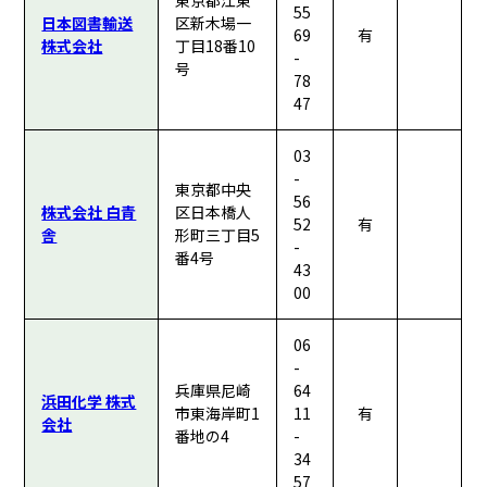
東京都江東
55
日本図書輸送
区新木場一
69
有
株式会社
丁目18番10
-
号
78
47
03
-
東京都中央
56
株式会社 白青
区日本橋人
52
有
舎
形町三丁目5
-
番4号
43
00
06
-
兵庫県尼崎
64
浜田化学 株式
市東海岸町1
11
有
会社
番地の4
-
34
57