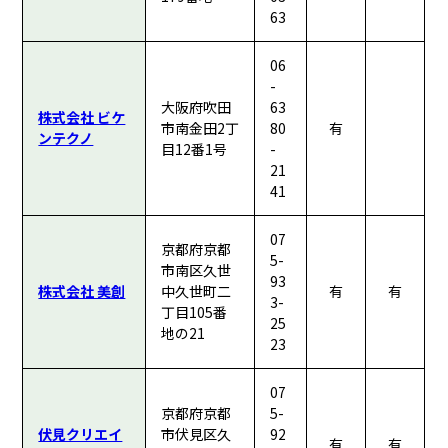
63
06
-
大阪府吹田
63
株式会社 ビケ
市南金田2丁
80
有
ンテクノ
目12番1号
-
21
41
07
京都府京都
5-
市南区久世
93
株式会社 美創
中久世町二
有
有
3-
丁目105番
25
地の21
23
07
京都府京都
5-
伏見クリエイ
市伏見区久
92
有
有