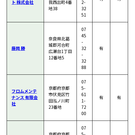
ト 株式会社
我西出町4番
2-
地38
32
51
07
45
奈良県北葛
-
城郡河合町
藤岡 勝
32
有
広瀬台1丁目
-
12番地5
32
88
07
京都府京都
5-
フロムメンテ
市伏見区竹
61
ナンス 有限会
有
有
田泓ノ川町
1-
社
23番地
72
00
07
京都府京都
5-