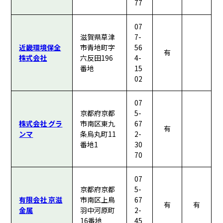
77
07
滋賀県草津
7-
近畿環境保全
市青地町字
56
有
株式会社
六反田196
4-
番地
15
02
07
京都府京都
5-
株式会社 グラ
市南区東九
67
有
ンマ
条烏丸町11
2-
番地1
30
70
07
京都府京都
5-
有限会社 京滋
市南区上鳥
67
有
有
金属
羽中河原町
2-
16番地
45