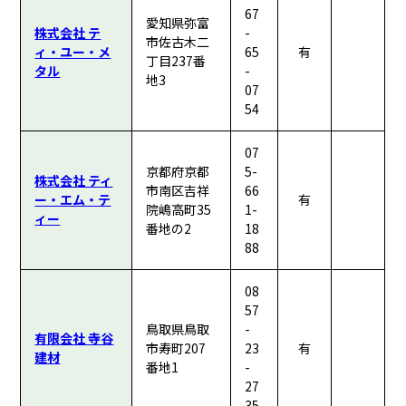
67
愛知県弥富
株式会社 テ
-
市佐古木二
ィ・ユー・メ
65
有
丁目237番
タル
-
地3
07
54
07
京都府京都
5-
株式会社 ティ
市南区吉祥
66
ー・エム・テ
有
院嶋高町35
1-
ィー
番地の2
18
88
08
57
鳥取県鳥取
-
有限会社 寺谷
市寿町207
23
有
建材
番地1
-
27
35