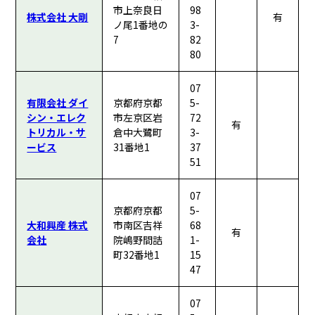
市上奈良日
98
株式会社 大剛
有
ノ尾1番地の
3-
7
82
80
07
有限会社 ダイ
京都府京都
5-
シン・エレク
市左京区岩
72
有
トリカル・サ
倉中大鷺町
3-
ービス
31番地1
37
51
07
京都府京都
5-
大和興産 株式
市南区吉祥
68
有
会社
院嶋野間詰
1-
町32番地1
15
47
07