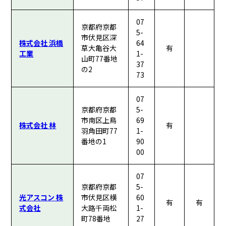
07
京都府京都
5-
市伏見区深
株式会社 浜橋
64
草大亀谷大
有
工業
1-
山町77番地
37
の2
73
07
京都府京都
5-
市南区上鳥
69
株式会社 林
有
羽角田町77
1-
番地の1
90
00
07
京都府京都
5-
光アスコン 株
市伏見区横
60
有
有
式会社
大路千両松
1-
町78番地
27