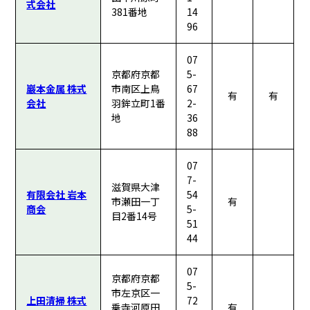
式会社
381番地
14
96
07
京都府京都
5-
巖本金属 株式
市南区上鳥
67
有
有
会社
羽鉾立町1番
2-
地
36
88
07
7-
滋賀県大津
有限会社 岩本
54
市瀬田一丁
有
商会
5-
目2番14号
51
44
07
京都府京都
5-
市左京区一
上田清掃 株式
72
乗寺河原田
有