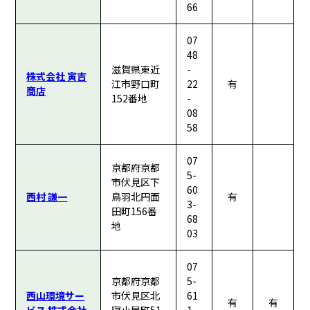
66
07
48
滋賀県東近
-
株式会社 寅吉
江市野口町
22
有
商店
152番地
-
08
58
07
京都府京都
5-
市伏見区下
60
西村 謙一
鳥羽北円面
有
3-
田町156番
68
地
03
07
京都府京都
5-
西山環境サー
市伏見区北
61
有
有