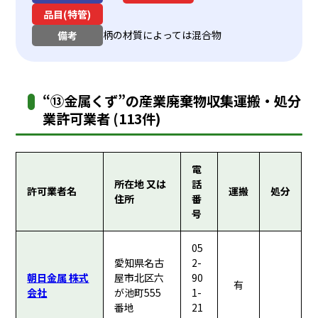
品目(特管)
柄の材質によっては混合物
備考
“⑬金属くず”の産業廃棄物収集運搬・処分
業許可業者 (113件)
電
所在地 又は
話
許可業者名
運搬
処分
住所
番
号
05
愛知県名古
2-
朝日金属 株式
屋市北区六
90
有
会社
が池町555
1-
番地
21