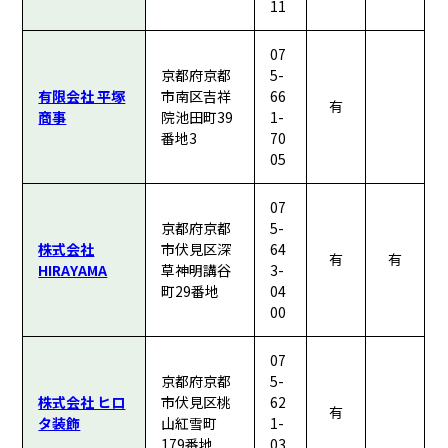
11
07
京都府京都
5-
有限会社 平塚
市南区吉祥
66
有
商事
院池田町39
1-
番地3
70
05
07
京都府京都
5-
株式会社
市伏見区深
64
有
有
HIRAYAMA
草神明講谷
3-
町29番地
04
00
07
京都府京都
5-
株式会社 ヒロ
市伏見区桃
62
有
タ装飾
山紅雪町
1-
179番地
03