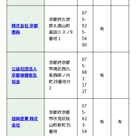
07
京都府久世
5-
株式会社 京都
郡久御山町
92
有
商興
島田ミスノ9
5-
番地１
54
00
07
京都府京都
5-
公益社団法人
市南区西九
68
京都保健衛生
条西柳ノ内
有
1-
協会
町28番地の
17
2
27
07
京都府京都
5-
旭興産業 株式
市伏見区桃
62
有
有
会社
山町新町35
3-
番地
54