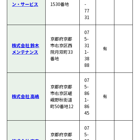
ン・サービス
1530番地
-
77
31
07
京都府京都
5-
株式会社 鈴木
市右京区西
31
有
メンテナンス
院月双町33
1-
番地
38
88
07
京都府京都
5-
市右京区嵯
86
株式会社 高嶋
有
峨野秋街道
1-
町50番地12
86
45
07
京都府京都
5-