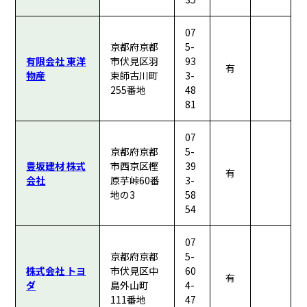
07
京都府京都
5-
有限会社 東洋
市伏見区羽
93
有
物産
束師古川町
3-
255番地
48
81
07
京都府京都
5-
豊坂建材 株式
市西京区樫
39
有
会社
原芋峠60番
3-
地の3
58
54
07
京都府京都
5-
株式会社 トヨ
市伏見区中
60
有
ダ
島外山町
4-
111番地
47