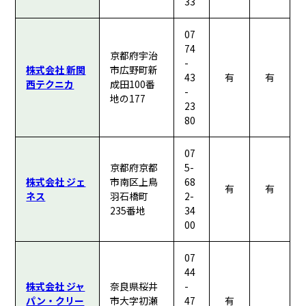
33
07
74
京都府宇治
-
株式会社 新関
市広野町新
43
有
有
西テクニカ
成田100番
-
地の177
23
80
07
京都府京都
5-
株式会社 ジェ
市南区上鳥
68
有
有
ネス
羽石橋町
2-
235番地
34
00
07
44
株式会社 ジャ
奈良県桜井
-
パン・クリー
市大字初瀬
47
有