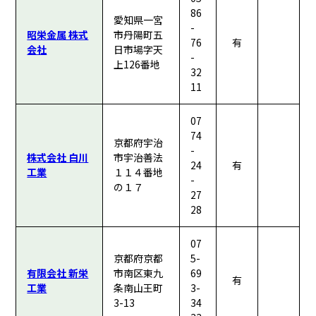
86
愛知県一宮
-
昭栄金属 株式
市丹陽町五
76
有
会社
日市場字天
-
上126番地
32
11
07
74
京都府宇治
-
株式会社 白川
市宇治善法
24
有
工業
１１４番地
-
の１７
27
28
07
京都府京都
5-
有限会社 新栄
市南区東九
69
有
工業
条南山王町
3-
3-13
34