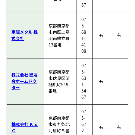
67
07
京都府京都
5-
京阪メタル 株
市南区上鳥
68
有
有
式会社
羽南鉾立町
1-
13番地
41
08
07
京都府京都
5-
株式会社 建友
市伏見区淀
63
会ホームドク
有
樋爪町519
1-
ター
番地
54
67
07
京都府京都
5-
株式会社 ＫＥ
市東九条北
67
有
有
Ｃ
河原町５番
2-