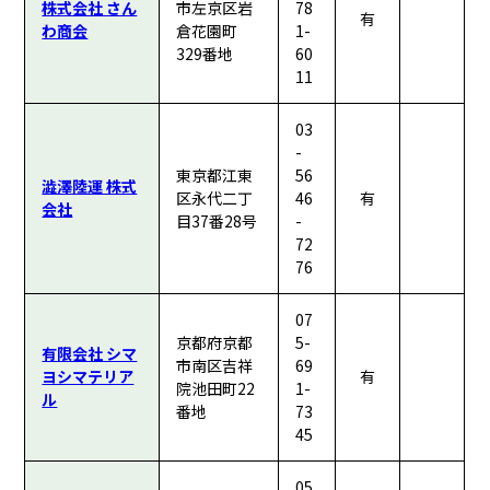
株式会社 さん
市左京区岩
78
有
わ商会
倉花園町
1-
329番地
60
11
03
-
東京都江東
56
澁澤陸運 株式
区永代二丁
46
有
会社
目37番28号
-
72
76
07
京都府京都
5-
有限会社 シマ
市南区吉祥
69
ヨシマテリア
有
院池田町22
1-
ル
番地
73
45
05