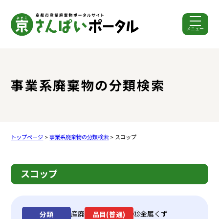
メニュー
ここから本文です。
事業系廃棄物の分類検索
トップページ
>
事業系廃棄物の分類検索
> スコップ
スコップ
産廃
⑬金属くず
分類
品目(普通)