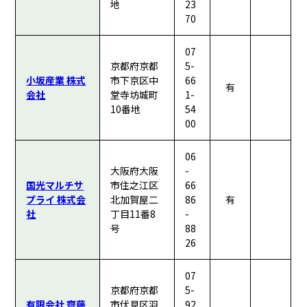
地
23
70
07
京都府京都
5-
小坂産業 株式
市下京区中
66
有
会社
堂寺坊城町
1-
10番地
54
00
06
大阪府大阪
-
国光マルチサ
市住之江区
66
プライ 株式会
北加賀屋二
86
有
社
丁目11番8
-
号
88
26
07
京都府京都
5-
有限会社 齊藤
市伏見区羽
92