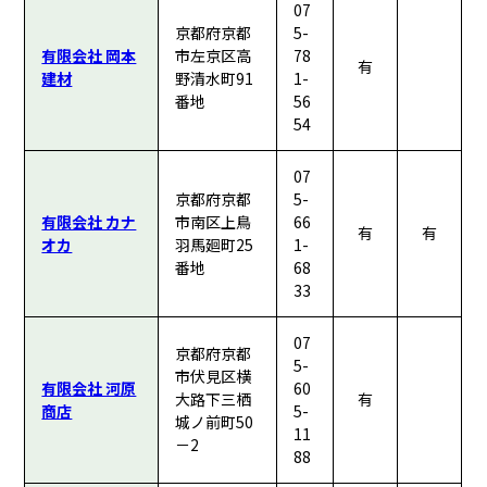
07
京都府京都
5-
有限会社 岡本
市左京区高
78
有
建材
野清水町91
1-
番地
56
54
07
京都府京都
5-
有限会社 カナ
市南区上鳥
66
有
有
オカ
羽馬廻町25
1-
番地
68
33
07
京都府京都
5-
市伏見区横
有限会社 河原
60
大路下三栖
有
商店
5-
城ノ前町50
11
－2
88