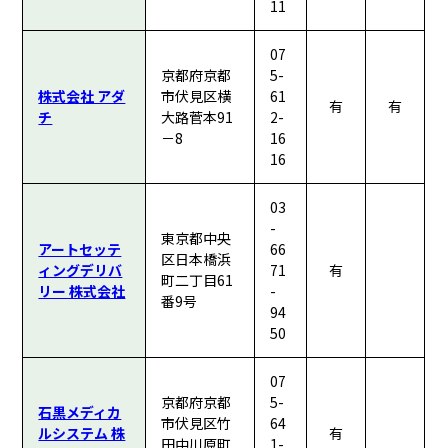
11
07
京都府京都
5-
株式会社 アダ
市伏見区横
61
有
有
チ
大路菅本91
2-
－8
16
16
03
-
東京都中央
アートセッテ
66
区日本橋浜
ィングデリバ
71
有
町二丁目61
リー 株式会社
-
番9号
94
50
07
京都府京都
5-
石黒メディカ
市伏見区竹
64
ルシステム 株
有
田中川原町
1-