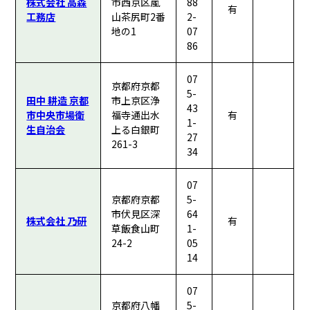
株式会社 高森
市西京区嵐
88
有
工務店
山茶尻町2番
2-
地の1
07
86
07
京都府京都
5-
田中 耕造 京都
市上京区浄
43
市中央市場衛
福寺通出水
有
1-
生自治会
上る白銀町
27
261-3
34
07
京都府京都
5-
市伏見区深
64
株式会社 乃研
有
草飯食山町
1-
24-2
05
14
07
京都府八幡
5-