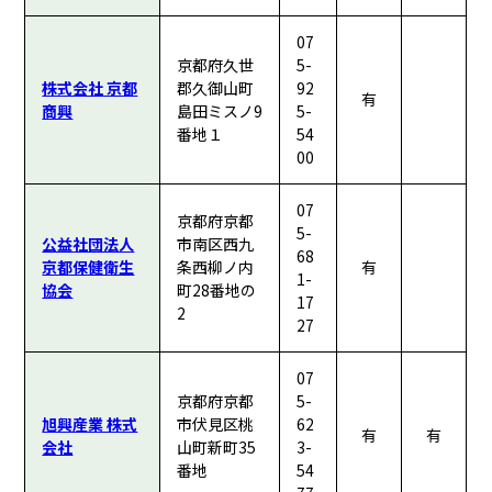
07
京都府久世
5-
株式会社 京都
郡久御山町
92
有
商興
島田ミスノ9
5-
番地１
54
00
07
京都府京都
5-
公益社団法人
市南区西九
68
京都保健衛生
条西柳ノ内
有
1-
協会
町28番地の
17
2
27
07
京都府京都
5-
旭興産業 株式
市伏見区桃
62
有
有
会社
山町新町35
3-
番地
54