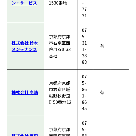
ン・サービス
1530番地
-
77
31
07
京都府京都
5-
株式会社 鈴木
市右京区西
31
有
メンテナンス
院月双町33
1-
番地
38
88
07
京都府京都
5-
市右京区嵯
86
株式会社 高嶋
有
峨野秋街道
1-
町50番地12
86
45
07
京都府京都
5-
株式会社 高森
市西京区嵐
88