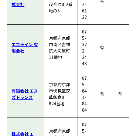
有
式会社
茂今原町2番
2-
地の5
61
22
07
京都府京都
5-
エコライン 有
市南区吉祥
32
有
限会社
院大河原町
2-
11番地
24
48
07
京都府京都
5-
有限会社 エヌ
市伏見区深
64
有
有
ズトランス
草飯食町
1-
824番地
84
04
07
京都府京都
5-
株式会社 エ