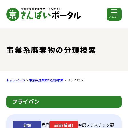
メニュー
ここから本文です。
事業系廃棄物の分類検索
トップページ
>
事業系廃棄物の分類検索
> フライパン
フライパン
産廃
⑥廃プラスチック類
分類
品目(普通)