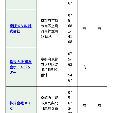
67
07
京都府京都
5-
京阪メタル 株
市南区上鳥
68
有
有
式会社
羽南鉾立町
1-
13番地
41
08
07
京都府京都
5-
株式会社 建友
市伏見区淀
63
会ホームドク
有
樋爪町519
1-
ター
番地
54
67
07
京都府京都
5-
株式会社 ＫＥ
市東九条北
67
有
有
Ｃ
河原町５番
2-