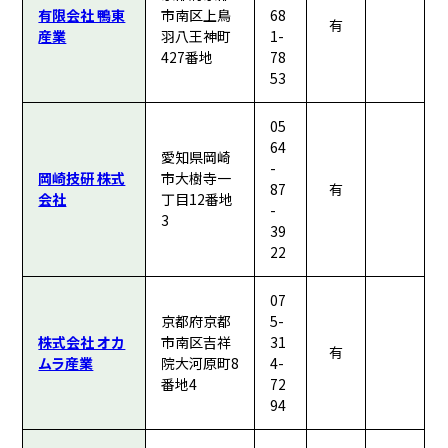
有限会社 鴨東
市南区上鳥
68
有
産業
羽八王神町
1-
427番地
78
53
05
64
愛知県岡崎
-
岡崎技研 株式
市大樹寺一
87
有
会社
丁目12番地
-
3
39
22
07
京都府京都
5-
株式会社 オカ
市南区吉祥
31
有
ムラ産業
院大河原町8
4-
番地4
72
94