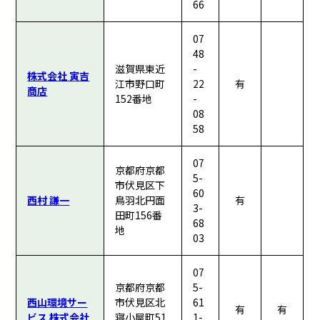
66
07
48
滋賀県東近
-
株式会社 寅吉
江市野口町
22
有
商店
152番地
-
08
58
07
京都府京都
5-
市伏見区下
60
西村 謙一
鳥羽北円面
有
3-
田町156番
68
地
03
07
京都府京都
5-
西山環境サー
市伏見区北
61
有
有
ビス 株式会社
寝小屋町51
1-