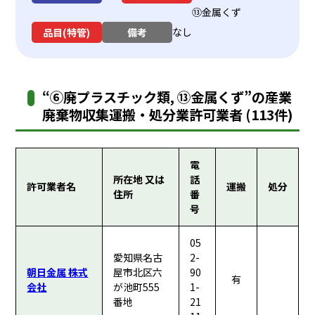
⑬金属くず
なし
品目(特管)
備考
“⑥廃プラスチック類, ⑬金属くず”の産業
廃棄物収集運搬・処分業許可業者 (113件)
電
所在地 又は
話
許可業者名
運搬
処分
住所
番
号
05
愛知県名古
2-
朝日金属 株式
屋市北区六
90
有
会社
が池町555
1-
番地
21