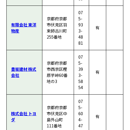
07
京都府京都
5-
有限会社 東洋
市伏見区羽
93
有
物産
束師古川町
3-
255番地
48
81
07
京都府京都
5-
豊坂建材 株式
市西京区樫
39
有
会社
原芋峠60番
3-
地の3
58
54
07
京都府京都
5-
株式会社 トヨ
市伏見区中
60
有
ダ
島外山町
4-
111番地
47