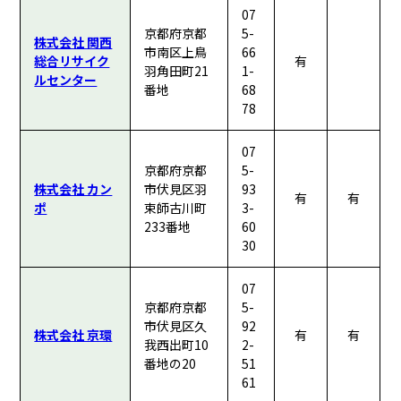
07
京都府京都
5-
株式会社 関西
市南区上鳥
66
総合リサイク
有
羽角田町21
1-
ルセンター
番地
68
78
07
京都府京都
5-
株式会社 カン
市伏見区羽
93
有
有
ポ
束師古川町
3-
233番地
60
30
07
京都府京都
5-
市伏見区久
92
株式会社 京環
有
有
我西出町10
2-
番地の20
51
61