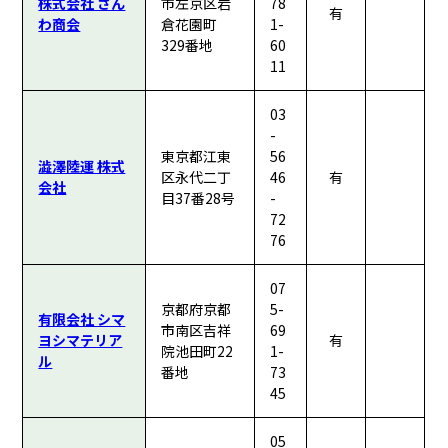
株式会社 さん
市左京区岩
78
有
わ商会
倉花園町
1-
329番地
60
11
03
-
東京都江東
56
澁澤陸運 株式
区永代二丁
46
有
会社
目37番28号
-
72
76
07
京都府京都
5-
有限会社 シマ
市南区吉祥
69
ヨシマテリア
有
院池田町22
1-
ル
番地
73
45
05