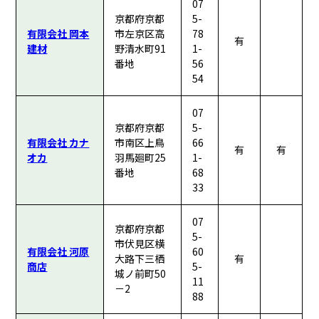
07
京都府京都
5-
有限会社 岡本
市左京区高
78
有
建材
野清水町91
1-
番地
56
54
07
京都府京都
5-
有限会社 カナ
市南区上鳥
66
有
有
オカ
羽馬廻町25
1-
番地
68
33
07
京都府京都
5-
市伏見区横
有限会社 河原
60
大路下三栖
有
商店
5-
城ノ前町50
11
－2
88