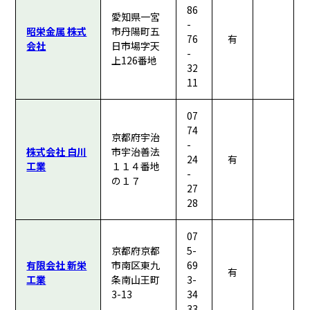
86
愛知県一宮
-
昭栄金属 株式
市丹陽町五
76
有
会社
日市場字天
-
上126番地
32
11
07
74
京都府宇治
-
株式会社 白川
市宇治善法
24
有
工業
１１４番地
-
の１７
27
28
07
京都府京都
5-
有限会社 新栄
市南区東九
69
有
工業
条南山王町
3-
3-13
34
33