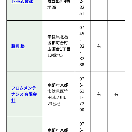
ト 株式会社
我西出町4番
2-
地38
32
51
07
45
奈良県北葛
-
城郡河合町
藤岡 勝
32
有
広瀬台1丁目
-
12番地5
32
88
07
京都府京都
5-
フロムメンテ
市伏見区竹
61
ナンス 有限会
有
有
田泓ノ川町
1-
社
23番地
72
00
07
京都府京都
5-