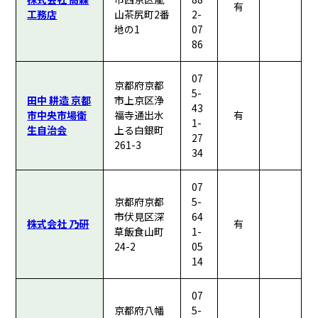
有
工務店
山茶尻町2番
2-
地の1
07
86
07
京都府京都
5-
田中 耕造 京都
市上京区浄
43
市中央市場衛
福寺通出水
有
1-
生自治会
上る白銀町
27
261-3
34
07
京都府京都
5-
市伏見区深
64
株式会社 乃研
有
草飯食山町
1-
24-2
05
14
07
京都府八幡
5-