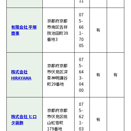
11
07
京都府京都
5-
有限会社 平塚
市南区吉祥
66
有
商事
院池田町39
1-
番地3
70
05
07
京都府京都
5-
株式会社
市伏見区深
64
有
有
HIRAYAMA
草神明講谷
3-
町29番地
04
00
07
京都府京都
5-
株式会社 ヒロ
市伏見区桃
62
有
タ装飾
山紅雪町
1-
179番地
03