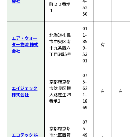
会社
4-
町２０番地
52
１
50
01
北海道札幌
1-
エア・ウォー
市中央区南
85
ター物流 株式
有
十九条西六
9-
会社
丁目3番5号
53
01
07
京都府京都
5-
エイジェック
市伏見区横
62
有
有
株式会社
大路芝生29
1-
番地2
18
69
07
京都府京都
5-
エコテック 株
市北区西賀
49