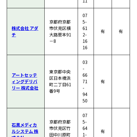
11
07
京都府京都
5-
株式会社 アダ
市伏見区横
61
有
有
チ
大路菅本91
2-
－8
16
16
03
-
東京都中央
アートセッテ
66
区日本橋浜
ィングデリバ
71
有
町二丁目61
リー 株式会社
-
番9号
94
50
07
京都府京都
5-
石黒メディカ
市伏見区竹
64
ルシステム 株
有
田中川原町
1-