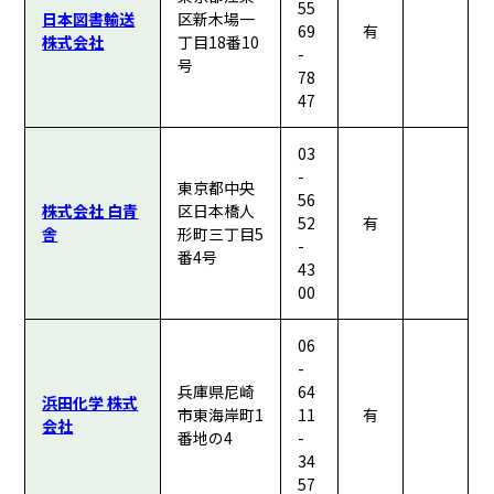
55
日本図書輸送
区新木場一
69
有
株式会社
丁目18番10
-
号
78
47
03
-
東京都中央
56
株式会社 白青
区日本橋人
52
有
舎
形町三丁目5
-
番4号
43
00
06
-
兵庫県尼崎
64
浜田化学 株式
市東海岸町1
11
有
会社
番地の4
-
34
57