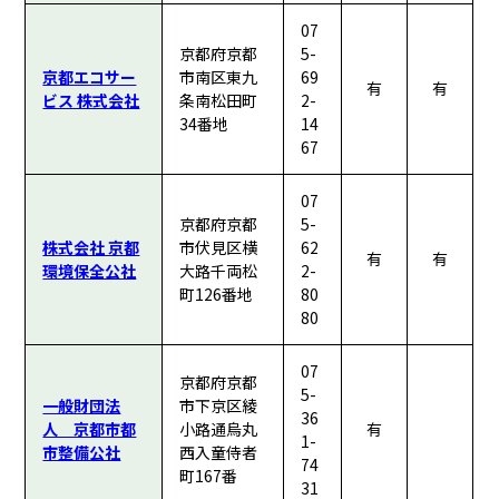
07
京都府京都
5-
京都エコサー
市南区東九
69
有
有
ビス 株式会社
条南松田町
2-
34番地
14
67
07
京都府京都
5-
株式会社 京都
市伏見区横
62
有
有
環境保全公社
大路千両松
2-
町126番地
80
80
07
京都府京都
5-
一般財団法
市下京区綾
36
人 京都市都
小路通烏丸
有
1-
市整備公社
西入童侍者
74
町167番
31