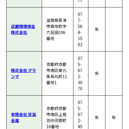
77
07
滋賀県草津
7-
近畿環境保全
市青地町字
56
有
株式会社
六反田196
4-
番地
15
02
07
京都府京都
5-
株式会社 グラ
市南区東九
67
有
ンマ
条烏丸町11
2-
番地1
30
70
07
京都府京都
5-
有限会社 京滋
市南区上鳥
67
有
有
金属
羽中河原町
2-
16番地
45