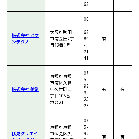
63
06
-
大阪府吹田
63
株式会社 ビケ
市南金田2丁
80
有
ンテクノ
目12番1号
-
21
41
07
京都府京都
5-
市南区久世
93
株式会社 美創
中久世町二
有
有
3-
丁目105番
25
地の21
23
07
京都府京都
5-
伏見クリエイ
市伏見区久
92
有
有