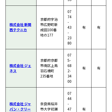
07
74
京都府宇治
-
株式会社 新関
市広野町新
43
有
有
西テクニカ
成田100番
-
地の177
23
80
07
京都府京都
5-
株式会社 ジェ
市南区上鳥
68
有
有
ネス
羽石橋町
2-
235番地
34
00
07
44
株式会社 ジャ
奈良県桜井
-
パン・クリー
市大字初瀬
47
有