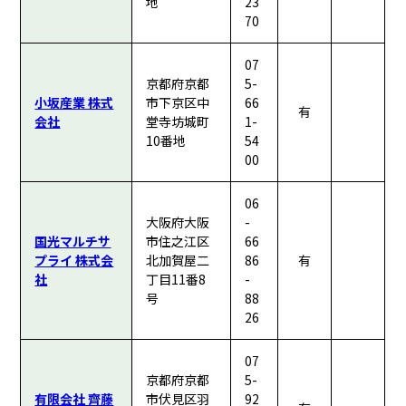
地
23
70
07
京都府京都
5-
小坂産業 株式
市下京区中
66
有
会社
堂寺坊城町
1-
10番地
54
00
06
大阪府大阪
-
国光マルチサ
市住之江区
66
プライ 株式会
北加賀屋二
86
有
社
丁目11番8
-
号
88
26
07
京都府京都
5-
有限会社 齊藤
市伏見区羽
92