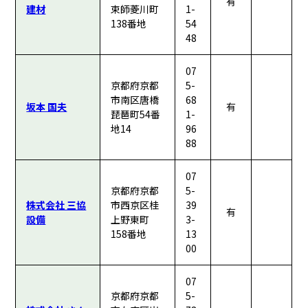
有
建材
束師菱川町
1-
138番地
54
48
07
京都府京都
5-
市南区唐橋
68
坂本 国夫
有
琵琶町54番
1-
地14
96
88
07
京都府京都
5-
株式会社 三協
市西京区桂
39
有
設備
上野東町
3-
158番地
13
00
07
京都府京都
5-