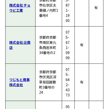
京都府京都
5-
株式会社 チョ
市右京区太
87
有
ウビ工業
秦樋ノ内町1
1-
番地4
19
00
07
京都府京都
5-
株式会社 辻商
市南区東九
67
有
店
条西岩本町
1-
34番地の2
09
09
07
京都府京都
5-
市伏見区深
つじもと商事
64
草柴田屋敷
有
株式会社
2-
町3番地の
43
24
73
05