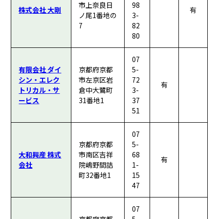
市上奈良日
98
株式会社 大剛
有
ノ尾1番地の
3-
7
82
80
07
有限会社 ダイ
京都府京都
5-
シン・エレク
市左京区岩
72
有
トリカル・サ
倉中大鷺町
3-
ービス
31番地1
37
51
07
京都府京都
5-
大和興産 株式
市南区吉祥
68
有
会社
院嶋野間詰
1-
町32番地1
15
47
07