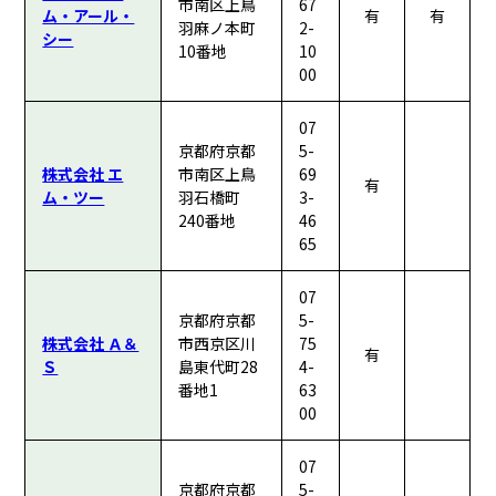
市南区上鳥
67
ム・アール・
有
有
羽麻ノ本町
2-
シー
10番地
10
00
07
京都府京都
5-
株式会社 エ
市南区上鳥
69
有
ム・ツー
羽石橋町
3-
240番地
46
65
07
京都府京都
5-
株式会社 Ａ＆
市西京区川
75
有
Ｓ
島東代町28
4-
番地1
63
00
07
京都府京都
5-