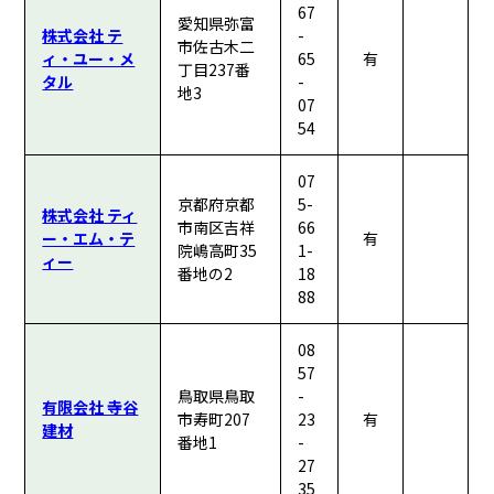
67
愛知県弥富
株式会社 テ
-
市佐古木二
ィ・ユー・メ
65
有
丁目237番
タル
-
地3
07
54
07
京都府京都
5-
株式会社 ティ
市南区吉祥
66
ー・エム・テ
有
院嶋高町35
1-
ィー
番地の2
18
88
08
57
鳥取県鳥取
-
有限会社 寺谷
市寿町207
23
有
建材
番地1
-
27
35