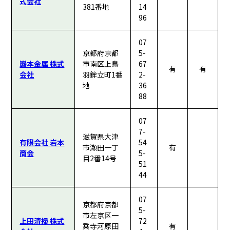
式会社
381番地
14
96
07
京都府京都
5-
巖本金属 株式
市南区上鳥
67
有
有
会社
羽鉾立町1番
2-
地
36
88
07
7-
滋賀県大津
有限会社 岩本
54
市瀬田一丁
有
商会
5-
目2番14号
51
44
07
京都府京都
5-
市左京区一
上田清掃 株式
72
乗寺河原田
有