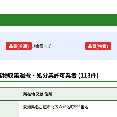
品目(普通)
品目(特管)
⑬金属くず
物収集運搬・処分業許可業者 (113件)
所在地 又は 住所
愛知県名古屋市北区六が池町555番地