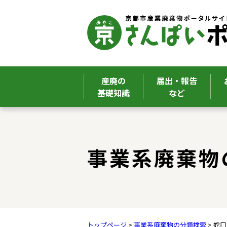
産廃の
届出・報告
基礎知識
など
ここから本文です。
事業系廃棄物
トップページ
>
事業系廃棄物の分類検索
> 蛇口