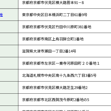
京都府京都市伏見区横大路菅本91－8
社
東京都中央区日本橋浜町二丁目61番9号
京都府京都市伏見区竹田中川原町381番地
京都府京都市南区上鳥羽鉾立町1番地
滋賀県大津市瀬田一丁目2番14号
京都府京都市左京区一乗寺河原田町２０番地１
北海道札幌市中央区南十九条西六丁目3番5号
京都府京都市伏見区横大路芝生29番地2
京都府京都市北区西賀茂今原町2番地の5