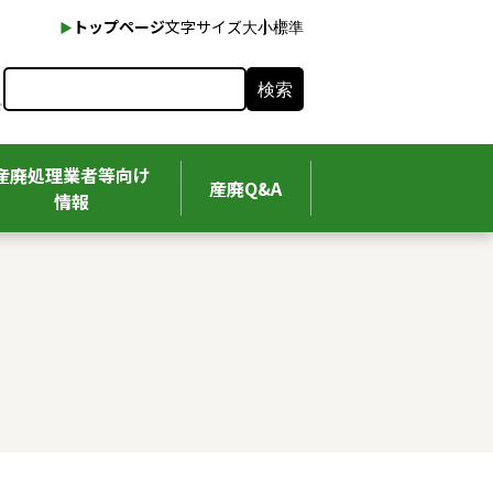
本文へ
トップページ
文字サイズ
大
小
標準
検索
産廃処理業者等向け
産廃Q&A
情報