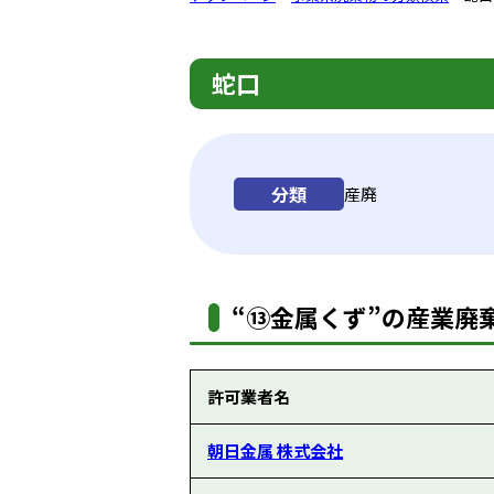
蛇口
分類
産廃
“⑬金属くず”の産業廃棄
許可業者名
朝日金属 株式会社