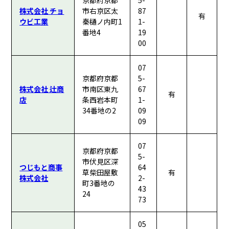
京都府京都
5-
株式会社 チョ
市右京区太
87
有
ウビ工業
秦樋ノ内町1
1-
番地4
19
00
07
京都府京都
5-
株式会社 辻商
市南区東九
67
有
店
条西岩本町
1-
34番地の2
09
09
07
京都府京都
5-
市伏見区深
つじもと商事
64
草柴田屋敷
有
株式会社
2-
町3番地の
43
24
73
05