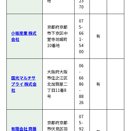
地
23
70
07
京都府京都
5-
小坂産業 株式
市下京区中
66
有
会社
堂寺坊城町
1-
10番地
54
00
06
大阪府大阪
-
国光マルチサ
市住之江区
66
プライ 株式会
北加賀屋二
86
有
社
丁目11番8
-
号
88
26
07
京都府京都
5-
有限会社 齊藤
市伏見区羽
92