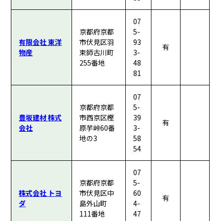
07
京都府京都
5-
有限会社 東洋
市伏見区羽
93
有
物産
束師古川町
3-
255番地
48
81
07
京都府京都
5-
豊坂建材 株式
市西京区樫
39
有
会社
原芋峠60番
3-
地の3
58
54
07
京都府京都
5-
株式会社 トヨ
市伏見区中
60
有
ダ
島外山町
4-
111番地
47