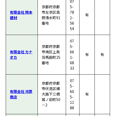
07
京都府京都
5-
有限会社 岡本
市左京区高
78
有
建材
野清水町91
1-
番地
56
54
07
京都府京都
5-
有限会社 カナ
市南区上鳥
66
有
有
オカ
羽馬廻町25
1-
番地
68
33
07
京都府京都
5-
市伏見区横
有限会社 河原
60
大路下三栖
有
商店
5-
城ノ前町50
11
－2
88