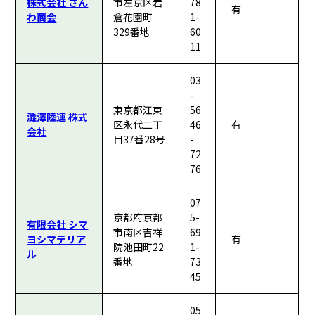
株式会社 さん
市左京区岩
78
有
わ商会
倉花園町
1-
329番地
60
11
03
-
東京都江東
56
澁澤陸運 株式
区永代二丁
46
有
会社
目37番28号
-
72
76
07
京都府京都
5-
有限会社 シマ
市南区吉祥
69
ヨシマテリア
有
院池田町22
1-
ル
番地
73
45
05