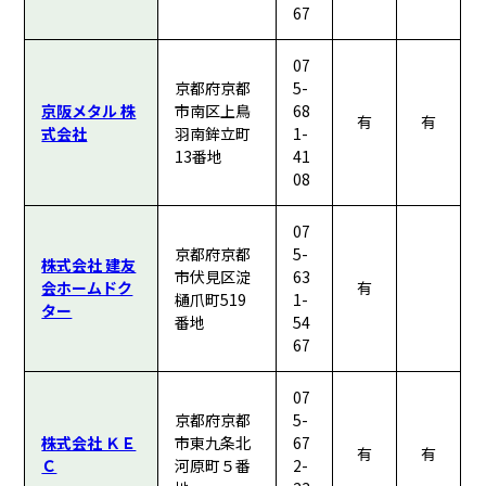
67
07
京都府京都
5-
京阪メタル 株
市南区上鳥
68
有
有
式会社
羽南鉾立町
1-
13番地
41
08
07
京都府京都
5-
株式会社 建友
市伏見区淀
63
会ホームドク
有
樋爪町519
1-
ター
番地
54
67
07
京都府京都
5-
株式会社 ＫＥ
市東九条北
67
有
有
Ｃ
河原町５番
2-