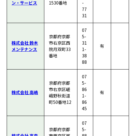
ン・サービス
1530番地
-
77
31
07
京都府京都
5-
株式会社 鈴木
市右京区西
31
有
メンテナンス
院月双町33
1-
番地
38
88
07
京都府京都
5-
市右京区嵯
86
株式会社 高嶋
有
峨野秋街道
1-
町50番地12
86
45
07
京都府京都
5-
株式会社 高森
市西京区嵐
88