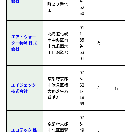
会社
4-
町２０番地
52
１
50
01
北海道札幌
1-
エア・ウォー
市中央区南
85
ター物流 株式
有
十九条西六
9-
会社
丁目3番5号
53
01
07
京都府京都
5-
エイジェック
市伏見区横
62
有
有
株式会社
大路芝生29
1-
番地2
18
69
07
京都府京都
5-
エコテック 株
市北区西賀
49