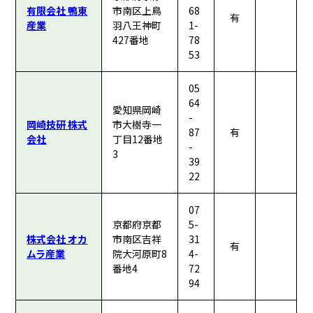
有限会社 鴨東
市南区上鳥
68
有
産業
羽八王神町
1-
427番地
78
53
05
64
愛知県岡崎
-
岡崎技研 株式
市大樹寺一
87
有
会社
丁目12番地
-
3
39
22
07
京都府京都
5-
株式会社 オカ
市南区吉祥
31
有
ムラ産業
院大河原町8
4-
番地4
72
94