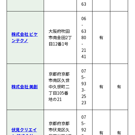
63
06
-
大阪府吹田
63
株式会社 ビケ
市南金田2丁
80
有
ンテクノ
目12番1号
-
21
41
07
京都府京都
5-
市南区久世
93
株式会社 美創
中久世町二
有
有
3-
丁目105番
25
地の21
23
07
京都府京都
5-
伏見クリエイ
市伏見区久
92
有
有