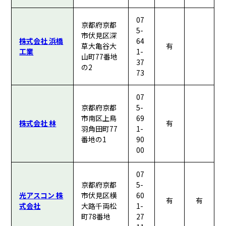
07
京都府京都
5-
市伏見区深
株式会社 浜橋
64
草大亀谷大
有
工業
1-
山町77番地
37
の2
73
07
京都府京都
5-
市南区上鳥
69
株式会社 林
有
羽角田町77
1-
番地の1
90
00
07
京都府京都
5-
光アスコン 株
市伏見区横
60
有
有
式会社
大路千両松
1-
町78番地
27