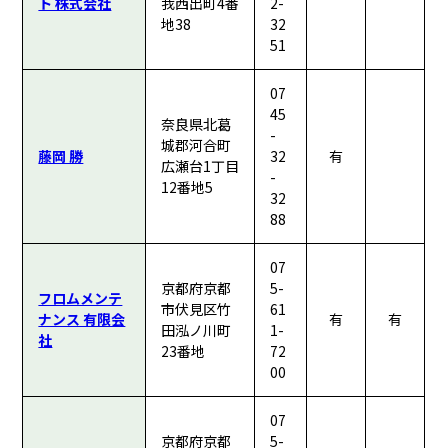
ト 株式会社
我西出町4番
2-
地38
32
51
07
45
奈良県北葛
-
城郡河合町
藤岡 勝
32
有
広瀬台1丁目
-
12番地5
32
88
07
京都府京都
5-
フロムメンテ
市伏見区竹
61
ナンス 有限会
有
有
田泓ノ川町
1-
社
23番地
72
00
07
京都府京都
5-