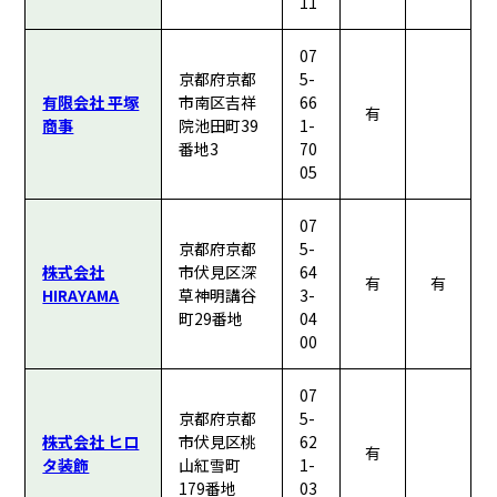
11
07
京都府京都
5-
有限会社 平塚
市南区吉祥
66
有
商事
院池田町39
1-
番地3
70
05
07
京都府京都
5-
株式会社
市伏見区深
64
有
有
HIRAYAMA
草神明講谷
3-
町29番地
04
00
07
京都府京都
5-
株式会社 ヒロ
市伏見区桃
62
有
タ装飾
山紅雪町
1-
179番地
03