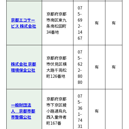
07
京都府京都
5-
京都エコサー
市南区東九
69
有
有
ビス 株式会社
条南松田町
2-
34番地
14
67
07
京都府京都
5-
株式会社 京都
市伏見区横
62
有
有
環境保全公社
大路千両松
2-
町126番地
80
80
07
京都府京都
5-
一般財団法
市下京区綾
36
人 京都市都
小路通烏丸
有
1-
市整備公社
西入童侍者
74
町167番
31