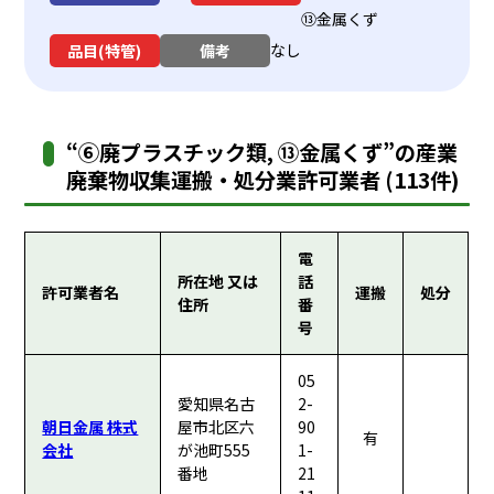
⑬金属くず
なし
品目(特管)
備考
“⑥廃プラスチック類, ⑬金属くず”の産業
廃棄物収集運搬・処分業許可業者 (113件)
電
所在地 又は
話
許可業者名
運搬
処分
住所
番
号
05
愛知県名古
2-
朝日金属 株式
屋市北区六
90
有
会社
が池町555
1-
番地
21