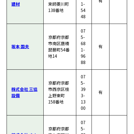
有
建材
束師菱川町
1-
138番地
54
48
07
京都府京都
5-
市南区唐橋
68
坂本 国夫
有
琵琶町54番
1-
地14
96
88
07
京都府京都
5-
株式会社 三協
市西京区桂
39
有
設備
上野東町
3-
158番地
13
00
07
京都府京都
5-