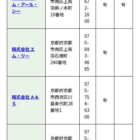
市南区上鳥
67
ム・アール・
有
有
羽麻ノ本町
2-
シー
10番地
10
00
07
京都府京都
5-
株式会社 エ
市南区上鳥
69
有
ム・ツー
羽石橋町
3-
240番地
46
65
07
京都府京都
5-
株式会社 Ａ＆
市西京区川
75
有
Ｓ
島東代町28
4-
番地1
63
00
07
京都府京都
5-