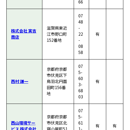
66
07
48
滋賀県東近
-
株式会社 寅吉
江市野口町
22
有
商店
152番地
-
08
58
07
京都府京都
5-
市伏見区下
60
西村 謙一
鳥羽北円面
有
3-
田町156番
68
地
03
07
京都府京都
5-
西山環境サー
市伏見区北
61
有
有
ビス 株式会社
寝小屋町51
1-