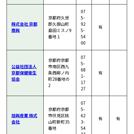
07
京都府久世
5-
株式会社 京都
郡久御山町
92
有
商興
島田ミスノ9
5-
番地１
54
00
07
京都府京都
5-
公益社団法人
市南区西九
68
京都保健衛生
条西柳ノ内
有
1-
協会
町28番地の
17
2
27
07
京都府京都
5-
旭興産業 株式
市伏見区桃
62
有
有
会社
山町新町35
3-
番地
54