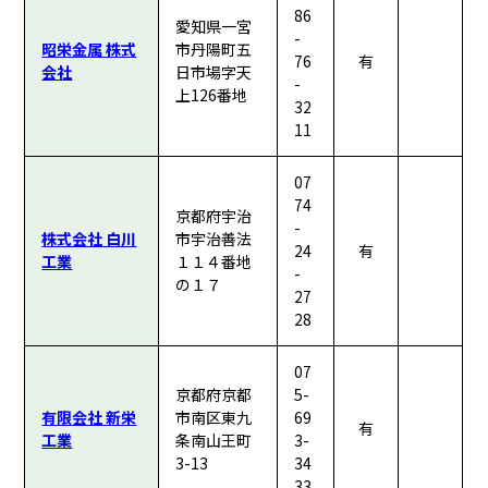
86
愛知県一宮
-
昭栄金属 株式
市丹陽町五
76
有
会社
日市場字天
-
上126番地
32
11
07
74
京都府宇治
-
株式会社 白川
市宇治善法
24
有
工業
１１４番地
-
の１７
27
28
07
京都府京都
5-
有限会社 新栄
市南区東九
69
有
工業
条南山王町
3-
3-13
34
33