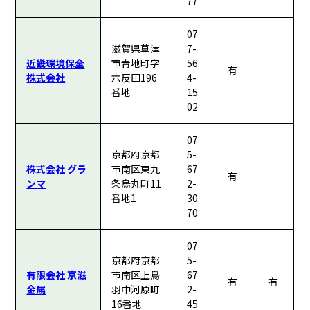
77
07
滋賀県草津
7-
近畿環境保全
市青地町字
56
有
株式会社
六反田196
4-
番地
15
02
07
京都府京都
5-
株式会社 グラ
市南区東九
67
有
ンマ
条烏丸町11
2-
番地1
30
70
07
京都府京都
5-
有限会社 京滋
市南区上鳥
67
有
有
金属
羽中河原町
2-
16番地
45