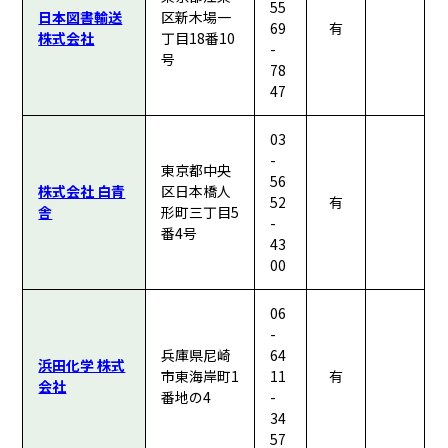
55
日本図書輸送
区新木場一
69
有
株式会社
丁目18番10
-
号
78
47
03
-
東京都中央
56
株式会社 白青
区日本橋人
52
有
舎
形町三丁目5
-
番4号
43
00
06
-
兵庫県尼崎
64
浜田化学 株式
市東海岸町1
11
有
会社
番地の4
-
34
57