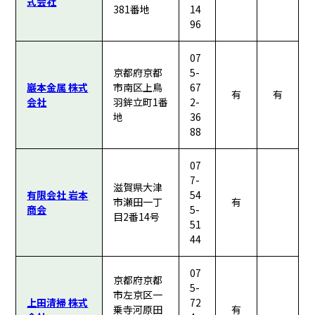
式会社
381番地
14
96
07
京都府京都
5-
巖本金属 株式
市南区上鳥
67
有
有
会社
羽鉾立町1番
2-
地
36
88
07
7-
滋賀県大津
有限会社 岩本
54
市瀬田一丁
有
商会
5-
目2番14号
51
44
07
京都府京都
5-
市左京区一
上田清掃 株式
72
乗寺河原田
有