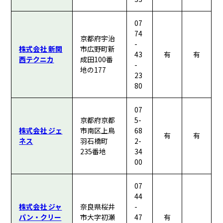
07
74
京都府宇治
-
株式会社 新関
市広野町新
43
有
有
西テクニカ
成田100番
-
地の177
23
80
07
京都府京都
5-
株式会社 ジェ
市南区上鳥
68
有
有
ネス
羽石橋町
2-
235番地
34
00
07
44
株式会社 ジャ
奈良県桜井
-
パン・クリー
市大字初瀬
47
有