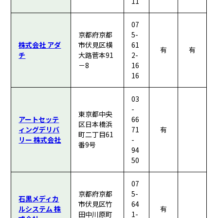
11
07
京都府京都
5-
株式会社 アダ
市伏見区横
61
有
有
チ
大路菅本91
2-
－8
16
16
03
-
東京都中央
アートセッテ
66
区日本橋浜
ィングデリバ
71
有
町二丁目61
リー 株式会社
-
番9号
94
50
07
京都府京都
5-
石黒メディカ
市伏見区竹
64
ルシステム 株
有
田中川原町
1-