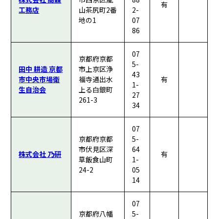
有
工務店
山茶尻町2番
2-
地の1
07
86
07
京都府京都
5-
田中 耕造 京都
市上京区浄
43
市中央市場衛
福寺通出水
有
1-
生自治会
上る白銀町
27
261-3
34
07
京都府京都
5-
市伏見区深
64
株式会社 乃研
有
草飯食山町
1-
24-2
05
14
07
京都府八幡
5-