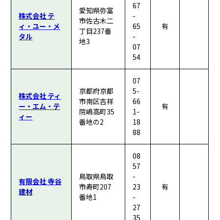
67
愛知県弥富
株式会社 テ
-
市佐古木二
ィ・ユー・メ
65
有
丁目237番
タル
-
地3
07
54
07
京都府京都
5-
株式会社 ティ
市南区吉祥
66
ー・エム・テ
有
院嶋高町35
1-
ィー
番地の2
18
88
08
57
鳥取県鳥取
-
有限会社 寺谷
市寿町207
23
有
建材
番地1
-
27
35