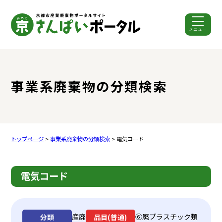
メニュー
ここから本文です。
事業系廃棄物の分類検索
トップページ
>
事業系廃棄物の分類検索
> 電気コード
電気コード
産廃
⑥廃プラスチック類
分類
品目(普通)