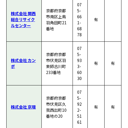
07
京都府京都
5-
株式会社 関西
市南区上鳥
66
総合リサイク
有
羽角田町21
1-
ルセンター
番地
68
78
07
京都府京都
5-
株式会社 カン
市伏見区羽
93
有
有
ポ
束師古川町
3-
233番地
60
30
07
京都府京都
5-
市伏見区久
92
株式会社 京環
有
有
我西出町10
2-
番地の20
51
61