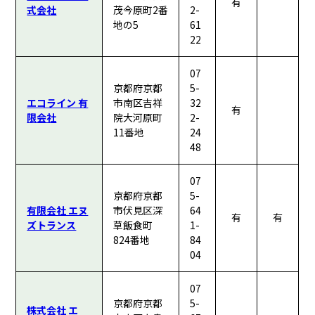
有
式会社
茂今原町2番
2-
地の5
61
22
07
京都府京都
5-
エコライン 有
市南区吉祥
32
有
限会社
院大河原町
2-
11番地
24
48
07
京都府京都
5-
有限会社 エヌ
市伏見区深
64
有
有
ズトランス
草飯食町
1-
824番地
84
04
07
京都府京都
5-
株式会社 エ