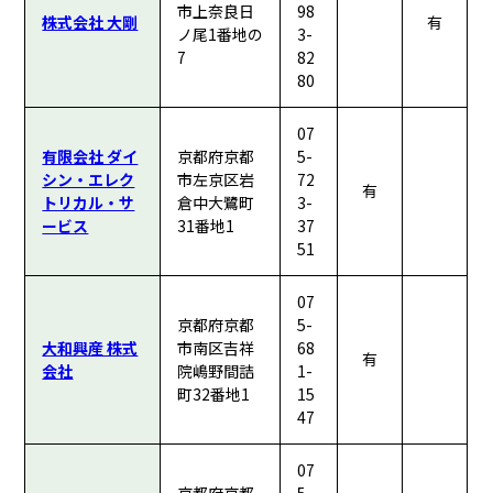
市上奈良日
98
株式会社 大剛
有
ノ尾1番地の
3-
7
82
80
07
有限会社 ダイ
京都府京都
5-
シン・エレク
市左京区岩
72
有
トリカル・サ
倉中大鷺町
3-
ービス
31番地1
37
51
07
京都府京都
5-
大和興産 株式
市南区吉祥
68
有
会社
院嶋野間詰
1-
町32番地1
15
47
07