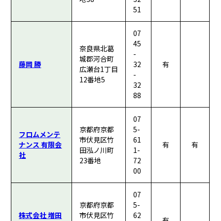
51
07
45
奈良県北葛
-
城郡河合町
藤岡 勝
32
有
広瀬台1丁目
-
12番地5
32
88
07
京都府京都
5-
フロムメンテ
市伏見区竹
61
ナンス 有限会
有
有
田泓ノ川町
1-
社
23番地
72
00
07
京都府京都
5-
株式会社 増田
市伏見区竹
62
有