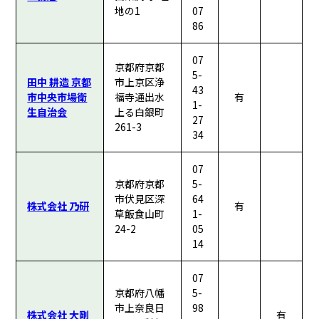
地の1
07
86
07
京都府京都
5-
田中 耕造 京都
市上京区浄
43
市中央市場衛
福寺通出水
有
1-
生自治会
上る白銀町
27
261-3
34
07
京都府京都
5-
市伏見区深
64
株式会社 乃研
有
草飯食山町
1-
24-2
05
14
07
京都府八幡
5-
市上奈良日
98
株式会社 大剛
有