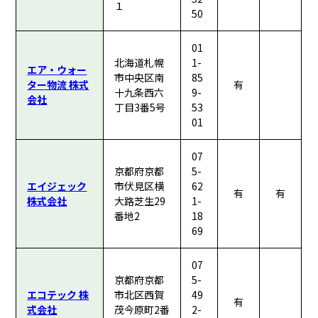
１
50
01
北海道札幌
1-
エア・ウォー
市中央区南
85
ター物流 株式
有
十九条西六
9-
会社
丁目3番5号
53
01
07
京都府京都
5-
エイジェック
市伏見区横
62
有
有
株式会社
大路芝生29
1-
番地2
18
69
07
京都府京都
5-
エコテック 株
市北区西賀
49
有
式会社
茂今原町2番
2-