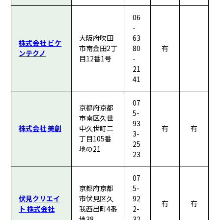
06
-
大阪府吹田
63
株式会社 ビケ
市南金田2丁
80
有
ンテクノ
目12番1号
-
21
41
07
京都府京都
5-
市南区久世
93
株式会社 美創
中久世町二
有
有
3-
丁目105番
25
地の21
23
07
京都府京都
5-
伏見クリエイ
市伏見区久
92
有
有
ト 株式会社
我西出町4番
2-
地38
32