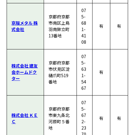
07
京都府京都
5-
京阪メタル 株
市南区上鳥
68
有
有
式会社
羽南鉾立町
1-
13番地
41
08
07
京都府京都
5-
株式会社 建友
市伏見区淀
63
会ホームドク
有
樋爪町519
1-
ター
番地
54
67
07
京都府京都
5-
株式会社 ＫＥ
市東九条北
67
有
有
Ｃ
河原町５番
2-
地
23
70