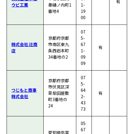
有
ウビ工業
秦樋ノ内町1
1-
番地4
19
00
07
京都府京都
5-
株式会社 辻商
市南区東九
67
有
店
条西岩本町
1-
34番地の2
09
09
07
京都府京都
5-
市伏見区深
つじもと商事
64
草柴田屋敷
有
株式会社
2-
町3番地の
43
24
73
05
67
愛知県弥富