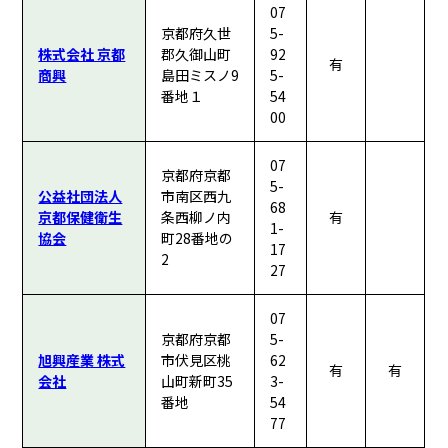
07
京都府久世
5-
株式会社 京都
郡久御山町
92
有
商興
島田ミスノ9
5-
番地１
54
00
07
京都府京都
5-
公益社団法人
市南区西九
68
京都保健衛生
条西柳ノ内
有
1-
協会
町28番地の
17
2
27
07
京都府京都
5-
旭興産業 株式
市伏見区桃
62
有
有
会社
山町新町35
3-
番地
54
77