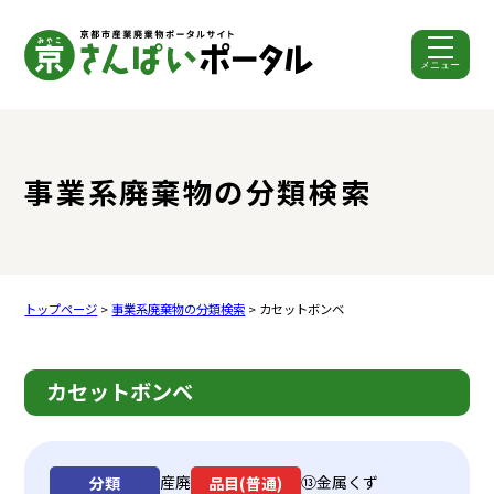
メニュー
ここから本文です。
事業系廃棄物の分類検索
トップページ
>
事業系廃棄物の分類検索
> カセットボンベ
カセットボンベ
産廃
⑬金属くず
分類
品目(普通)