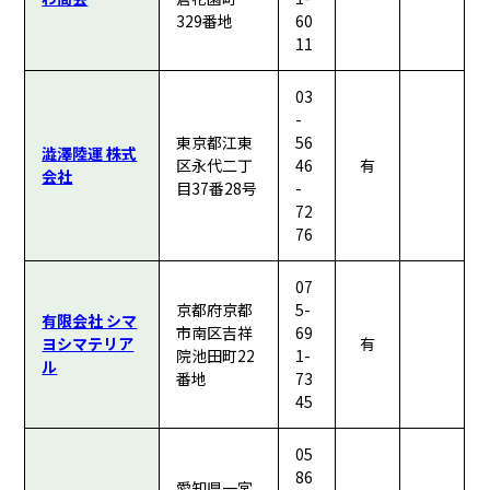
329番地
60
11
03
-
東京都江東
56
澁澤陸運 株式
区永代二丁
46
有
会社
目37番28号
-
72
76
07
京都府京都
5-
有限会社 シマ
市南区吉祥
69
ヨシマテリア
有
院池田町22
1-
ル
番地
73
45
05
86
愛知県一宮