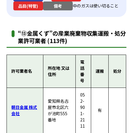
中のガスは使い切ること
品目(特管)
備考
“⑬金属くず”の産業廃棄物収集運搬・処分
業許可業者 (113件)
電
所在地 又は
話
許可業者名
運搬
処分
住所
番
号
05
愛知県名古
2-
朝日金属 株式
屋市北区六
90
有
会社
が池町555
1-
番地
21
11