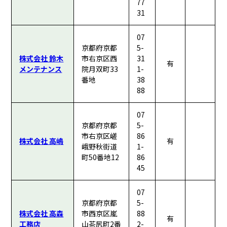
77
31
07
京都府京都
5-
株式会社 鈴木
市右京区西
31
有
メンテナンス
院月双町33
1-
番地
38
88
07
京都府京都
5-
市右京区嵯
86
株式会社 高嶋
有
峨野秋街道
1-
町50番地12
86
45
07
京都府京都
5-
株式会社 高森
市西京区嵐
88
有
工務店
山茶尻町2番
2-