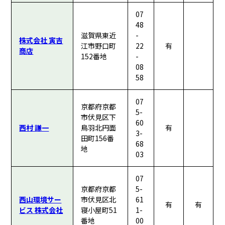
07
48
滋賀県東近
-
株式会社 寅吉
江市野口町
22
有
商店
152番地
-
08
58
07
京都府京都
5-
市伏見区下
60
西村 謙一
鳥羽北円面
有
3-
田町156番
68
地
03
07
京都府京都
5-
西山環境サー
市伏見区北
61
有
有
ビス 株式会社
寝小屋町51
1-
番地
00