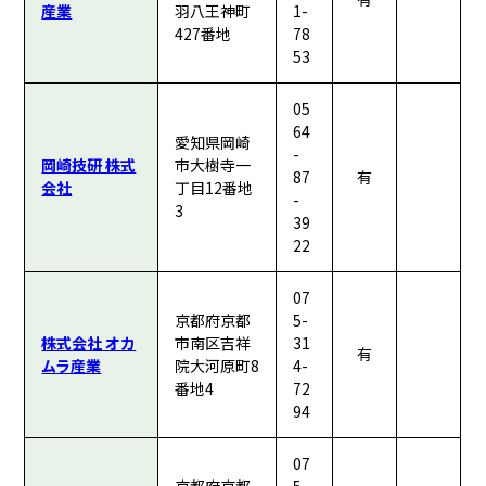
産業
羽八王神町
1-
427番地
78
53
05
64
愛知県岡崎
-
岡崎技研 株式
市大樹寺一
87
有
会社
丁目12番地
-
3
39
22
07
京都府京都
5-
株式会社 オカ
市南区吉祥
31
有
ムラ産業
院大河原町8
4-
番地4
72
94
07