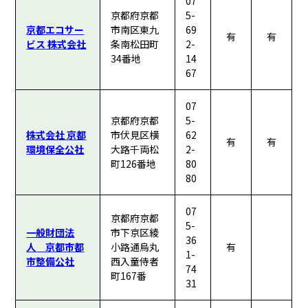
07
京都府京都
5-
京都エコサー
市南区東九
69
有
有
ビス 株式会社
条南松田町
2-
34番地
14
67
07
京都府京都
5-
株式会社 京都
市伏見区横
62
有
有
環境保全公社
大路千両松
2-
町126番地
80
80
07
京都府京都
5-
一般財団法
市下京区綾
36
人 京都市都
小路通烏丸
有
1-
市整備公社
西入童侍者
74
町167番
31