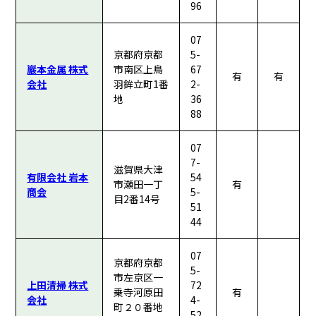
96
07
京都府京都
5-
巖本金属 株式
市南区上鳥
67
有
有
会社
羽鉾立町1番
2-
地
36
88
07
7-
滋賀県大津
有限会社 岩本
54
市瀬田一丁
有
商会
5-
目2番14号
51
44
07
京都府京都
5-
市左京区一
上田清掃 株式
72
乗寺河原田
有
会社
4-
町２０番地
52