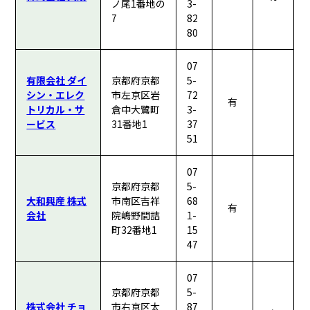
ノ尾1番地の
3-
7
82
80
07
有限会社 ダイ
京都府京都
5-
シン・エレク
市左京区岩
72
有
トリカル・サ
倉中大鷺町
3-
ービス
31番地1
37
51
07
京都府京都
5-
大和興産 株式
市南区吉祥
68
有
会社
院嶋野間詰
1-
町32番地1
15
47
07
京都府京都
5-
株式会社 チョ
市右京区太
87