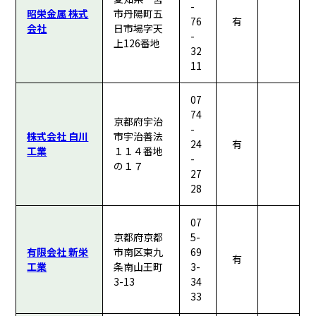
-
昭栄金属 株式
市丹陽町五
76
有
会社
日市場字天
-
上126番地
32
11
07
74
京都府宇治
-
株式会社 白川
市宇治善法
24
有
工業
１１４番地
-
の１７
27
28
07
京都府京都
5-
有限会社 新栄
市南区東九
69
有
工業
条南山王町
3-
3-13
34
33