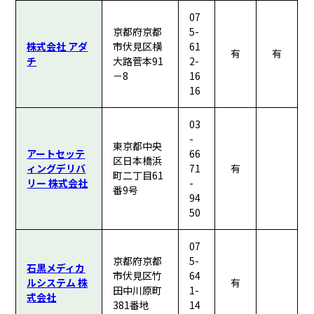
07
京都府京都
5-
株式会社 アダ
市伏見区横
61
有
有
チ
大路菅本91
2-
－8
16
16
03
-
東京都中央
アートセッテ
66
区日本橋浜
ィングデリバ
71
有
町二丁目61
リー 株式会社
-
番9号
94
50
07
京都府京都
5-
石黒メディカ
市伏見区竹
64
ルシステム 株
有
田中川原町
1-
式会社
381番地
14