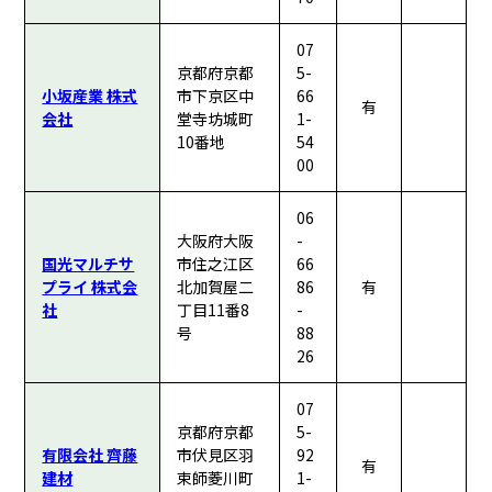
07
京都府京都
5-
小坂産業 株式
市下京区中
66
有
会社
堂寺坊城町
1-
10番地
54
00
06
大阪府大阪
-
国光マルチサ
市住之江区
66
プライ 株式会
北加賀屋二
86
有
社
丁目11番8
-
号
88
26
07
京都府京都
5-
有限会社 齊藤
市伏見区羽
92
有
建材
束師菱川町
1-