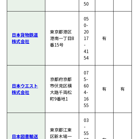
50
05
0-
東京都港区
20
日本貨物鉄道
港南一丁目8
17
有
株式会社
番15号
-
41
54
07
京都府京都
5-
日本ウエスト
市伏見区横
60
有
有
株式会社
大路千両松
4-
町9番地1
16
55
03
-
東京都江東
55
日本図書輸送
区新木場一