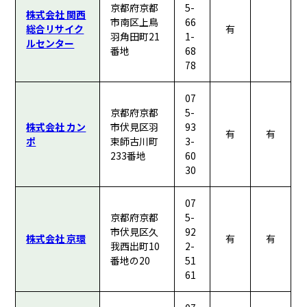
京都府京都
5-
株式会社 関西
市南区上鳥
66
総合リサイク
有
羽角田町21
1-
ルセンター
番地
68
78
07
京都府京都
5-
株式会社 カン
市伏見区羽
93
有
有
ポ
束師古川町
3-
233番地
60
30
07
京都府京都
5-
市伏見区久
92
株式会社 京環
有
有
我西出町10
2-
番地の20
51
61