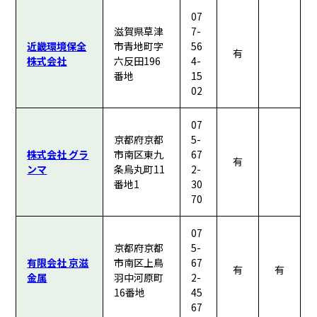
07
滋賀県草津
7-
近畿環境保全
市青地町字
56
有
株式会社
六反田196
4-
番地
15
02
07
京都府京都
5-
株式会社 グラ
市南区東九
67
有
ンマ
条烏丸町11
2-
番地1
30
70
07
京都府京都
5-
有限会社 京滋
市南区上鳥
67
有
有
金属
羽中河原町
2-
16番地
45
67