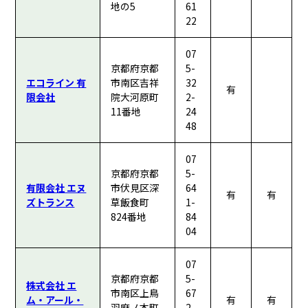
地の5
61
22
07
京都府京都
5-
エコライン 有
市南区吉祥
32
有
限会社
院大河原町
2-
11番地
24
48
07
京都府京都
5-
有限会社 エヌ
市伏見区深
64
有
有
ズトランス
草飯食町
1-
824番地
84
04
07
京都府京都
5-
株式会社 エ
市南区上鳥
67
ム・アール・
有
有
羽麻ノ本町
2-