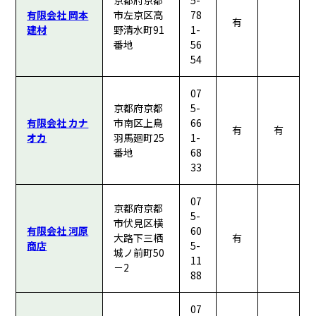
京都府京都
5-
有限会社 岡本
市左京区高
78
有
建材
野清水町91
1-
番地
56
54
07
京都府京都
5-
有限会社 カナ
市南区上鳥
66
有
有
オカ
羽馬廻町25
1-
番地
68
33
07
京都府京都
5-
市伏見区横
有限会社 河原
60
大路下三栖
有
商店
5-
城ノ前町50
11
－2
88
07