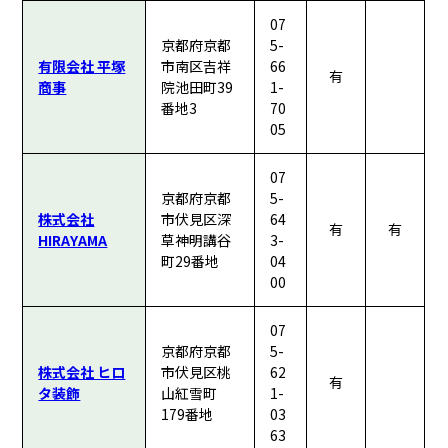
07
京都府京都
5-
有限会社 平塚
市南区吉祥
66
有
商事
院池田町39
1-
番地3
70
05
07
京都府京都
5-
株式会社
市伏見区深
64
有
有
HIRAYAMA
草神明講谷
3-
町29番地
04
00
07
京都府京都
5-
株式会社 ヒロ
市伏見区桃
62
有
タ装飾
山紅雪町
1-
179番地
03
63