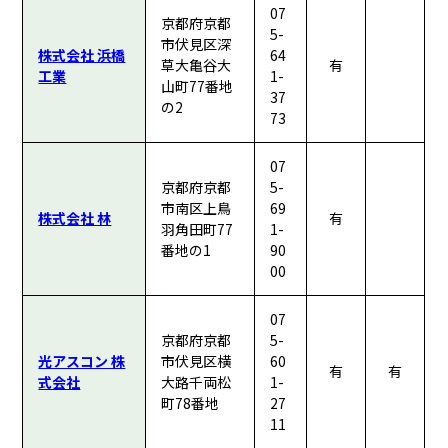
07
京都府京都
5-
市伏見区深
株式会社 浜橋
64
草大亀谷大
有
工業
1-
山町77番地
37
の2
73
07
京都府京都
5-
市南区上鳥
69
株式会社 林
有
羽角田町77
1-
番地の1
90
00
07
京都府京都
5-
光アスコン 株
市伏見区横
60
有
有
式会社
大路千両松
1-
町78番地
27
11