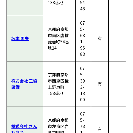
138番地
54
48
07
京都府京都
5-
市南区唐橋
68
坂本 国夫
有
琵琶町54番
1-
地14
96
88
07
京都府京都
5-
株式会社 三協
市西京区桂
39
有
設備
上野東町
3-
158番地
13
00
07
京都府京都
5-
株式会社 さん
市左京区岩
78
有
わ商会
倉花園町
1-