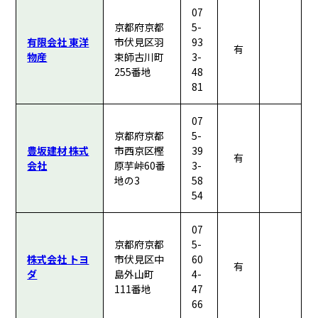
07
京都府京都
5-
有限会社 東洋
市伏見区羽
93
有
物産
束師古川町
3-
255番地
48
81
07
京都府京都
5-
豊坂建材 株式
市西京区樫
39
有
会社
原芋峠60番
3-
地の3
58
54
07
京都府京都
5-
株式会社 トヨ
市伏見区中
60
有
ダ
島外山町
4-
111番地
47
66