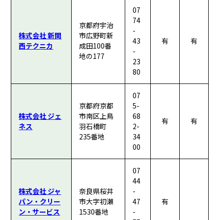
07
74
京都府宇治
-
株式会社 新関
市広野町新
43
有
有
西テクニカ
成田100番
-
地の177
23
80
07
京都府京都
5-
株式会社 ジェ
市南区上鳥
68
有
有
ネス
羽石橋町
2-
235番地
34
00
07
44
株式会社 ジャ
奈良県桜井
-
パン・クリー
市大字初瀬
47
有
ン・サービス
1530番地
-