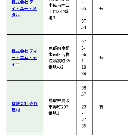
株式会社 テ
-
市佐古木二
ィ・ユー・メ
65
有
丁目237番
タル
-
地3
07
54
07
京都府京都
5-
株式会社 ティ
市南区吉祥
66
ー・エム・テ
有
院嶋高町35
1-
ィー
番地の2
18
88
08
57
鳥取県鳥取
-
有限会社 寺谷
市寿町207
23
有
建材
番地1
-
27
35