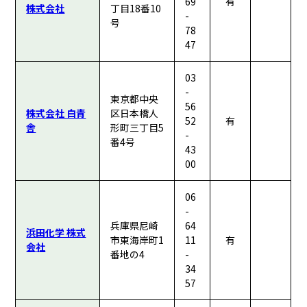
69
有
株式会社
丁目18番10
-
号
78
47
03
-
東京都中央
56
株式会社 白青
区日本橋人
52
有
舎
形町三丁目5
-
番4号
43
00
06
-
兵庫県尼崎
64
浜田化学 株式
市東海岸町1
11
有
会社
番地の4
-
34
57