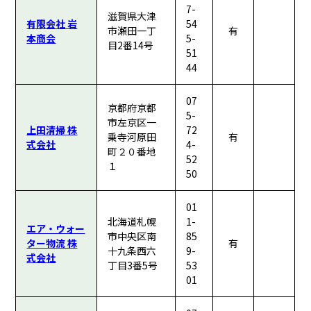
7-
滋賀県大津
有限会社 岩
54
市瀬田一丁
有
本商会
5-
目2番14号
51
44
07
京都府京都
5-
市左京区一
上田清掃 株
72
乗寺河原田
有
式会社
4-
町２０番地
52
１
50
01
北海道札幌
1-
エア・ウォー
市中央区南
85
ター物流 株
有
十九条西六
9-
式会社
丁目3番5号
53
01