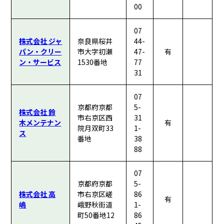
00
07
株式会社 ジャ
奈良県桜井
44-
パン・クリー
市大字初瀬
47-
有
ン・サービス
1530番地
77
31
07
京都府京都
5-
株式会社 鈴
市右京区西
31
木メンテナン
有
院月双町33
1-
ス
番地
38
88
07
京都府京都
5-
株式会社 高
市右京区嵯
86
有
嶋
峨野秋街道
1-
町50番地12
86