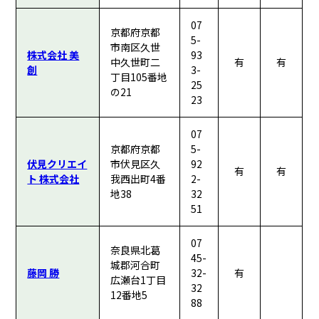
07
京都府京都
5-
市南区久世
株式会社 美
93
中久世町二
有
有
創
3-
丁目105番地
25
の21
23
07
京都府京都
5-
伏見クリエイ
市伏見区久
92
有
有
ト 株式会社
我西出町4番
2-
地38
32
51
07
奈良県北葛
45-
城郡河合町
藤岡 勝
32-
有
広瀬台1丁目
32
12番地5
88