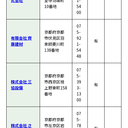
式会社
堂寺坊城町
1-
10番地
54
00
07
京都府京都
5-
有限会社 齊
市伏見区羽
92
有
藤建材
束師菱川町
1-
138番地
54
48
07
京都府京都
5-
株式会社 三
市西京区桂
39
有
協設備
上野東町158
3-
番地
13
00
07
京都府京都
5-
株式会社 さ
市左京区岩
78