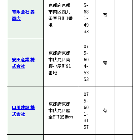
京都府京都
5-
有限会社 森
市南区西九
68
有
商店
条春日町1番
1-
地
49
33
07
京都府京都
5-
安田産業 株
市伏見区南
60
有
式会社
寝小屋町91
4-
番地
53
53
07
5-
京都府京都
山川建設 株
60
市伏見区雁
有
式会社
1-
金町705番地
31
57