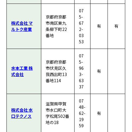
07
京都府京都
5-
株式会社 マ
市南区東九
67
有
有
ルトク産業
条柳下町22
2-
番地
03
53
07
京都府京都
5-
水本工業 株
市伏見区久
96
有
式会社
我西出町13
3-
番地114
63
37
07
滋賀県甲賀
48-
株式会社 水
市水口町大
62-
有
口テクノス
字松尾502番
19
地の18
59