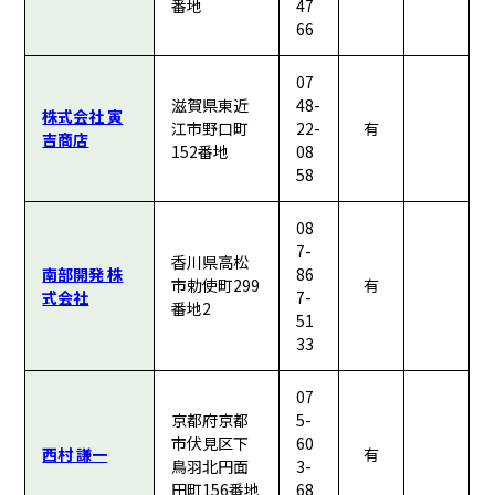
番地
47
66
07
滋賀県東近
48-
株式会社 寅
江市野口町
22-
有
吉商店
152番地
08
58
08
7-
香川県高松
南部開発 株
86
市勅使町299
有
式会社
7-
番地2
51
33
07
京都府京都
5-
市伏見区下
60
西村 謙一
有
鳥羽北円面
3-
田町156番地
68