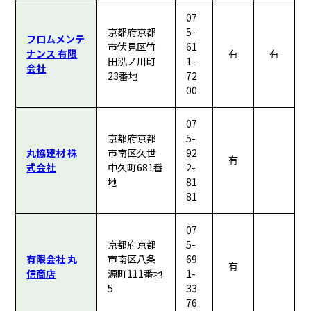
07
京都府京都
5-
フロムメンテ
市伏見区竹
61
ナンス 有限
有
有
田泓ノ川町
1-
会社
23番地
72
00
07
京都府京都
5-
丸協建材 株
市南区久世
92
有
式会社
中久町681番
2-
地
81
81
07
京都府京都
5-
有限会社 丸
市南区八条
69
有
信商店
源町111番地
1-
5
33
76