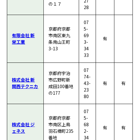
27
の１７
28
07
京都府京都
5-
有限会社 新
市南区東九
69
有
栄工業
条南山王町
3-
3-13
34
33
07
京都府宇治
74-
株式会社 新
市広野町新
43-
有
有
関西テクニカ
成田100番地
23
の177
80
07
京都府京都
5-
株式会社 ジ
市南区上鳥
68
有
有
ェネス
羽石橋町235
2-
番地
34