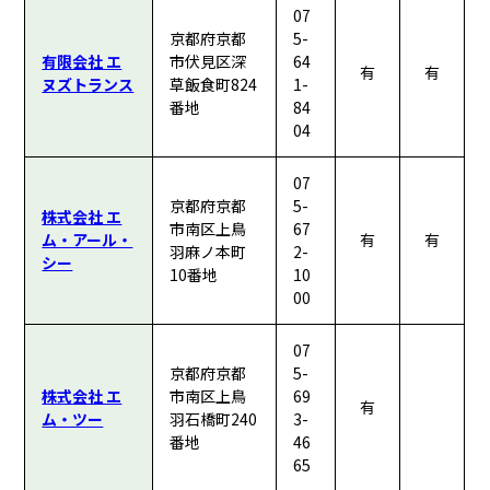
07
京都府京都
5-
有限会社 エ
市伏見区深
64
有
有
ヌズトランス
草飯食町824
1-
番地
84
04
07
京都府京都
5-
株式会社 エ
市南区上鳥
67
ム・アール・
有
有
羽麻ノ本町
2-
シー
10番地
10
00
07
京都府京都
5-
株式会社 エ
市南区上鳥
69
有
ム・ツー
羽石橋町240
3-
番地
46
65