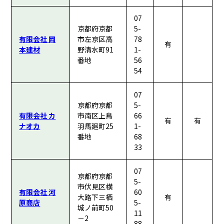
07
京都府京都
5-
有限会社 岡
市左京区高
78
有
本建材
野清水町91
1-
番地
56
54
07
京都府京都
5-
有限会社 カ
市南区上鳥
66
有
有
ナオカ
羽馬廻町25
1-
番地
68
33
07
京都府京都
5-
市伏見区横
有限会社 河
60
大路下三栖
有
原商店
5-
城ノ前町50
11
－2
88