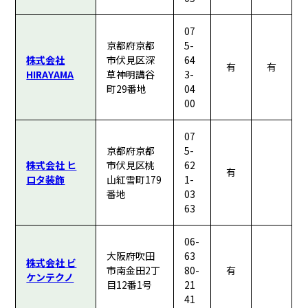
07
京都府京都
5-
株式会社
市伏見区深
64
有
有
HIRAYAMA
草神明講谷
3-
町29番地
04
00
07
京都府京都
5-
株式会社 ヒ
市伏見区桃
62
有
ロタ装飾
山紅雪町179
1-
番地
03
63
06-
大阪府吹田
63
株式会社 ビ
市南金田2丁
80-
有
ケンテクノ
目12番1号
21
41