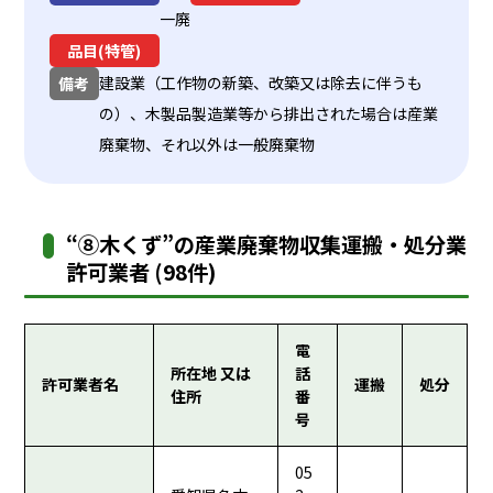
一廃
品目(特管)
建設業（工作物の新築、改築又は除去に伴うも
備考
の）、木製品製造業等から排出された場合は産業
廃棄物、それ以外は一般廃棄物
“⑧木くず”の産業廃棄物収集運搬・処分業
許可業者 (98件)
電
所在地 又は
話
許可業者名
運搬
処分
住所
番
号
05