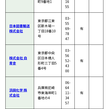
町9番地1
16
55
03-
東京都江東
55
日本図書輸送
区新木場一
69-
有
株式会社
丁目18番10
78
号
47
03-
東京都中央
56
株式会社 白
区日本橋人
52-
有
青舎
形町三丁目5
43
番4号
00
06-
兵庫県尼崎
64
浜田化学 株
市東海岸町1
11-
有
式会社
番地の4
34
57