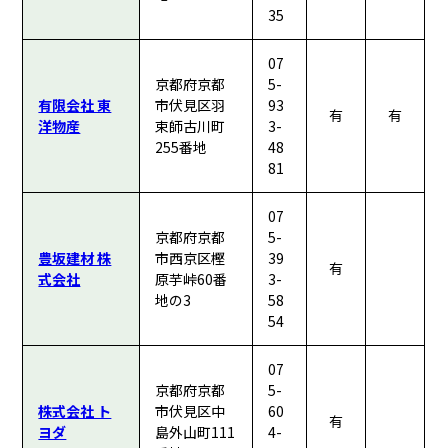
35
07
京都府京都
5-
有限会社 東
市伏見区羽
93
有
有
洋物産
束師古川町
3-
255番地
48
81
07
京都府京都
5-
豊坂建材 株
市西京区樫
39
有
式会社
原芋峠60番
3-
地の3
58
54
07
京都府京都
5-
株式会社 ト
市伏見区中
60
有
ヨダ
島外山町111
4-