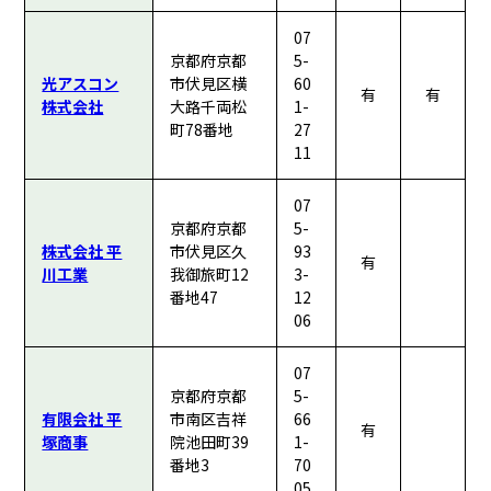
07
京都府京都
5-
光アスコン
市伏見区横
60
有
有
株式会社
大路千両松
1-
町78番地
27
11
07
京都府京都
5-
株式会社 平
市伏見区久
93
有
川工業
我御旅町12
3-
番地47
12
06
07
京都府京都
5-
有限会社 平
市南区吉祥
66
有
塚商事
院池田町39
1-
番地3
70
05