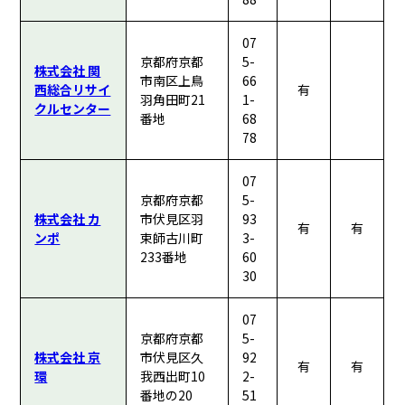
07
京都府京都
5-
株式会社 関
市南区上鳥
66
西総合リサイ
有
羽角田町21
1-
クルセンター
番地
68
78
07
京都府京都
5-
株式会社 カ
市伏見区羽
93
有
有
ンポ
束師古川町
3-
233番地
60
30
07
京都府京都
5-
株式会社 京
市伏見区久
92
有
有
環
我西出町10
2-
番地の20
51