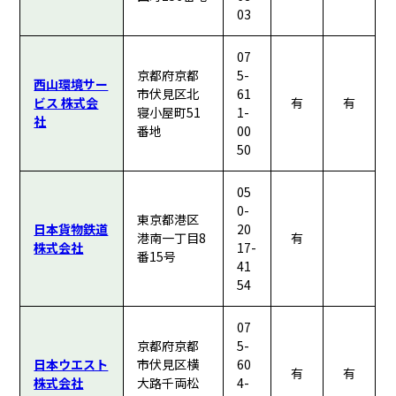
03
07
京都府京都
5-
西山環境サー
市伏見区北
61
ビス 株式会
有
有
寝小屋町51
1-
社
番地
00
50
05
0-
東京都港区
日本貨物鉄道
20
港南一丁目8
有
株式会社
17-
番15号
41
54
07
京都府京都
5-
日本ウエスト
市伏見区横
60
有
有
株式会社
大路千両松
4-