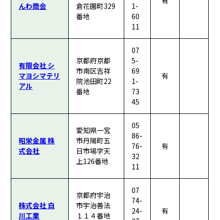
有
んわ商会
倉花園町329
1-
番地
60
11
07
京都府京都
5-
有限会社 シ
市南区吉祥
69
マヨシマテリ
有
院池田町22
1-
アル
番地
73
45
05
愛知県一宮
86-
昭栄金属 株
市丹陽町五
76-
有
式会社
日市場字天
32
上126番地
11
07
京都府宇治
74-
株式会社 白
市宇治善法
24-
有
川工業
１１４番地