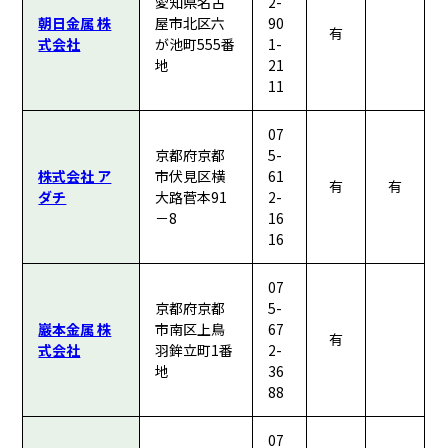
愛知県名古
2-
朝日金属 株
屋市北区六
90
有
式会社
が池町555番
1-
地
21
11
07
京都府京都
5-
株式会社 ア
市伏見区横
61
有
有
ダチ
大路菅本91
2-
－8
16
16
07
京都府京都
5-
巖本金属 株
市南区上鳥
67
有
式会社
羽鉾立町1番
2-
地
36
88
07