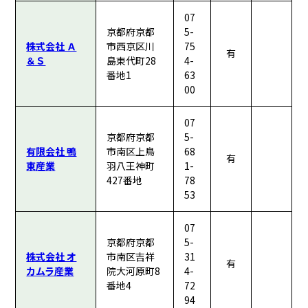
07
京都府京都
5-
株式会社 Ａ
市西京区川
75
有
＆Ｓ
島東代町28
4-
番地1
63
00
07
京都府京都
5-
有限会社 鴨
市南区上鳥
68
有
東産業
羽八王神町
1-
427番地
78
53
07
京都府京都
5-
株式会社 オ
市南区吉祥
31
有
カムラ産業
院大河原町8
4-
番地4
72
94