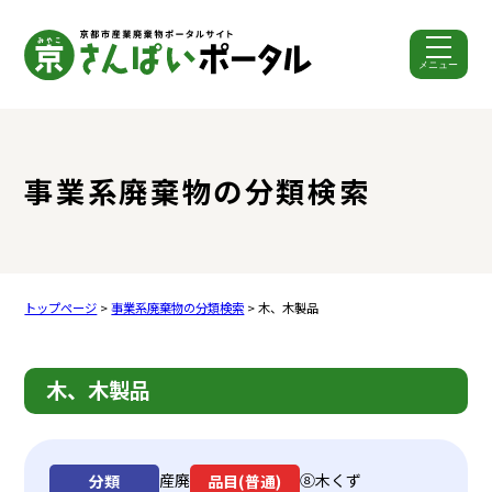
メニュー
ここから本文です。
事業系廃棄物の分類検索
トップページ
>
事業系廃棄物の分類検索
> 木、木製品
木、木製品
産廃
⑧木くず
分類
品目(普通)