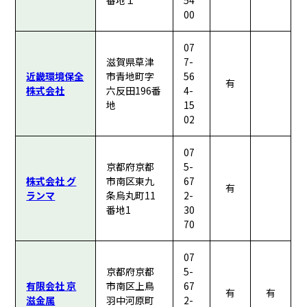
番地１
54
00
07
滋賀県草津
7-
近畿環境保全
市青地町字
56
有
株式会社
六反田196番
4-
地
15
02
07
京都府京都
5-
株式会社 グ
市南区東九
67
有
ランマ
条烏丸町11
2-
番地1
30
70
07
京都府京都
5-
有限会社 京
市南区上鳥
67
有
有
滋金属
羽中河原町
2-