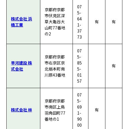
07
京都府京都
5-
市伏見区深
株式会社 浜
64
草大亀谷大
有
有
橋工業
1-
山町77番地
37
の2
73
07
京都府京都
5-
早河建設 株
市右京区京
85
有
式会社
北栃本町南
5-
川原43番地
01
57
07
京都府京都
5-
市南区上鳥
69
株式会社 林
有
羽角田町77
1-
番地の1
90
00