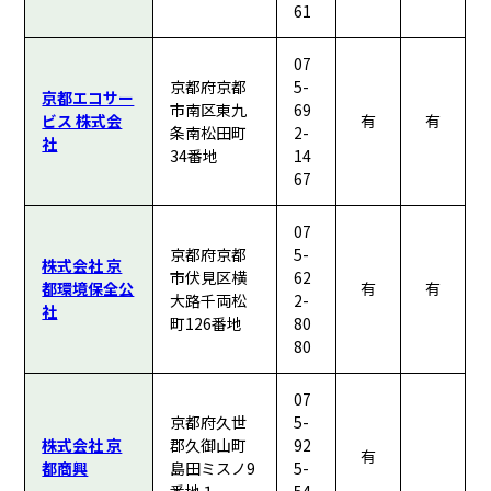
61
07
京都府京都
5-
京都エコサー
市南区東九
69
ビス 株式会
有
有
条南松田町
2-
社
34番地
14
67
07
京都府京都
5-
株式会社 京
市伏見区横
62
都環境保全公
有
有
大路千両松
2-
社
町126番地
80
80
07
京都府久世
5-
株式会社 京
郡久御山町
92
有
都商興
島田ミスノ9
5-