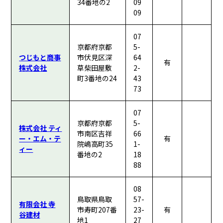
34番地の2
09
09
07
京都府京都
5-
つじもと商事
市伏見区深
64
有
株式会社
草柴田屋敷
2-
町3番地の24
43
73
07
京都府京都
5-
株式会社 ティ
市南区吉祥
66
ー・エム・テ
有
院嶋高町35
1-
ィー
番地の2
18
88
08
鳥取県鳥取
57-
有限会社 寺
市寿町207番
23-
有
谷建材
地1
27