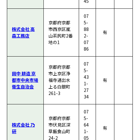
45
07
京都府京都
5-
株式会社 高
市西京区嵐
88
有
森工務店
山茶尻町2番
2-
地の1
07
86
07
京都府京都
5-
田中 耕造 京
市上京区浄
43
都市中央市場
福寺通出水
有
1-
衛生自治会
上る白銀町
27
261-3
34
07
京都府京都
5-
株式会社 乃
市伏見区深
64
有
研
草飯食山町
1-
24-2
05