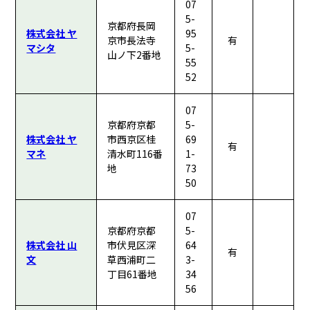
07
5-
京都府長岡
株式会社 ヤ
95
京市長法寺
有
マシタ
5-
山ノ下2番地
55
52
07
京都府京都
5-
株式会社 ヤ
市西京区桂
69
有
マネ
清水町116番
1-
地
73
50
07
京都府京都
5-
株式会社 山
市伏見区深
64
有
文
草西浦町二
3-
丁目61番地
34
56