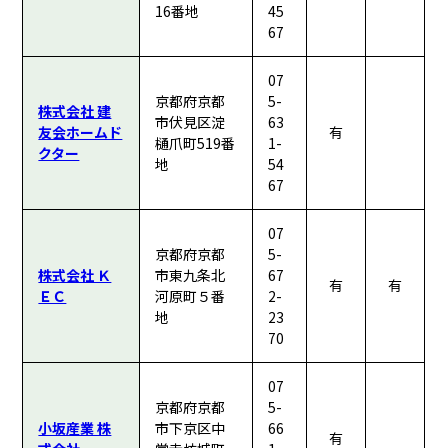
16番地
45
67
07
京都府京都
5-
株式会社 建
市伏見区淀
63
友会ホームド
有
樋爪町519番
1-
クター
地
54
67
07
京都府京都
5-
株式会社 Ｋ
市東九条北
67
有
有
ＥＣ
河原町５番
2-
地
23
70
07
京都府京都
5-
小坂産業 株
市下京区中
66
有