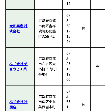
14
07
京都府京都
5-
大和興産 株
市南区吉祥
68
有
式会社
院嶋野間詰
1-
町32番地1
15
47
07
京都府京都
5-
株式会社 チ
市右京区太
87
有
ョウビ工業
秦樋ノ内町1
1-
番地4
19
00
07
京都府京都
5-
株式会社 辻
市南区東九
67
有
商店
条西岩本町
1-