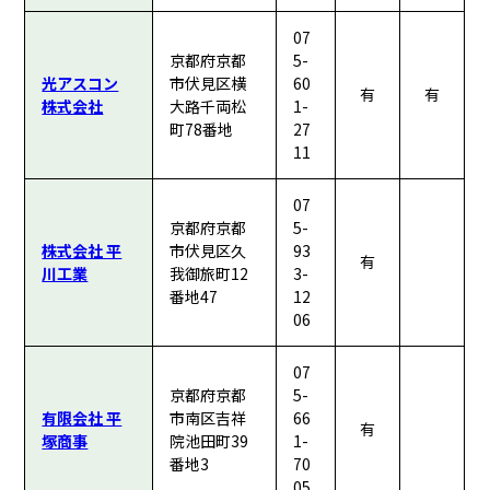
07
京都府京都
5-
光アスコン
市伏見区横
60
有
有
株式会社
大路千両松
1-
町78番地
27
11
07
京都府京都
5-
株式会社 平
市伏見区久
93
有
川工業
我御旅町12
3-
番地47
12
06
07
京都府京都
5-
有限会社 平
市南区吉祥
66
有
塚商事
院池田町39
1-
番地3
70
05