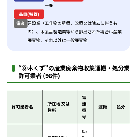
一廃
品目(特管)
建設業（工作物の新築、改築又は除去に伴うも
備考
の）、木製品製造業等から排出された場合は産業
廃棄物、それ以外は一般廃棄物
“⑧木くず”の産業廃棄物収集運搬・処分業
許可業者 (98件)
電
所在地 又は
話
許可業者名
運搬
処分
住所
番
号
05