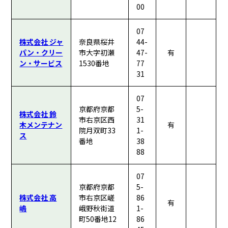
00
07
株式会社 ジャ
奈良県桜井
44-
パン・クリー
市大字初瀬
47-
有
ン・サービス
1530番地
77
31
07
京都府京都
5-
株式会社 鈴
市右京区西
31
木メンテナン
有
院月双町33
1-
ス
番地
38
88
07
京都府京都
5-
株式会社 高
市右京区嵯
86
有
嶋
峨野秋街道
1-
町50番地12
86