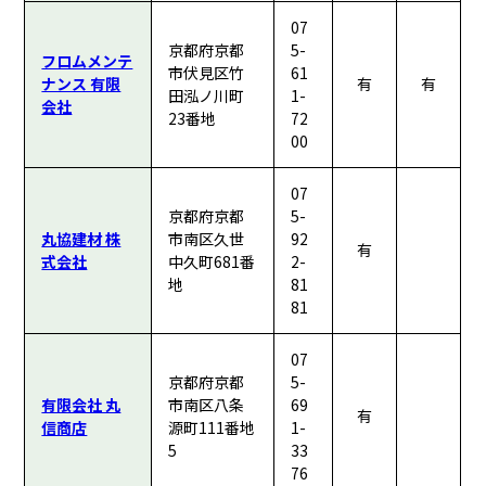
07
京都府京都
5-
フロムメンテ
市伏見区竹
61
ナンス 有限
有
有
田泓ノ川町
1-
会社
23番地
72
00
07
京都府京都
5-
丸協建材 株
市南区久世
92
有
式会社
中久町681番
2-
地
81
81
07
京都府京都
5-
有限会社 丸
市南区八条
69
有
信商店
源町111番地
1-
5
33
76