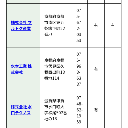
07
京都府京都
5-
株式会社 マ
市南区東九
67
有
有
ルトク産業
条柳下町22
2-
番地
03
53
07
京都府京都
5-
水本工業 株
市伏見区久
96
有
式会社
我西出町13
3-
番地114
63
37
07
滋賀県甲賀
48-
株式会社 水
市水口町大
62-
有
口テクノス
字松尾502番
19
地の18
59