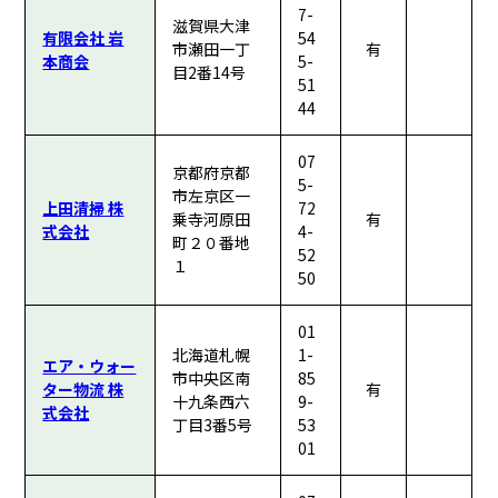
7-
滋賀県大津
有限会社 岩
54
市瀬田一丁
有
本商会
5-
目2番14号
51
44
07
京都府京都
5-
市左京区一
上田清掃 株
72
乗寺河原田
有
式会社
4-
町２０番地
52
１
50
01
北海道札幌
1-
エア・ウォー
市中央区南
85
ター物流 株
有
十九条西六
9-
式会社
丁目3番5号
53
01