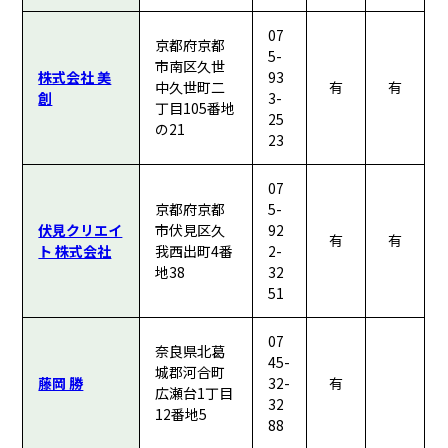
07
京都府京都
5-
市南区久世
株式会社 美
93
中久世町二
有
有
創
3-
丁目105番地
25
の21
23
07
京都府京都
5-
伏見クリエイ
市伏見区久
92
有
有
ト 株式会社
我西出町4番
2-
地38
32
51
07
奈良県北葛
45-
城郡河合町
藤岡 勝
32-
有
広瀬台1丁目
32
12番地5
88