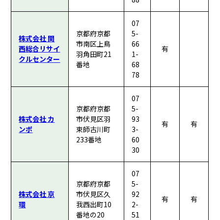
07
京都府京都
5-
株式会社 関
市南区上鳥
66
西総合リサイ
有
羽角田町21
1-
クルセンター
番地
68
78
07
京都府京都
5-
株式会社 カ
市伏見区羽
93
有
有
ンポ
束師古川町
3-
233番地
60
30
07
京都府京都
5-
株式会社 京
市伏見区久
92
有
有
環
我西出町10
2-
番地の20
51