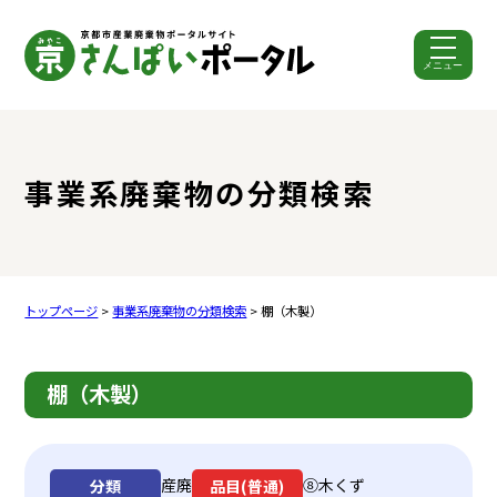
メニュー
ここから本文です。
事業系廃棄物の分類検索
トップページ
>
事業系廃棄物の分類検索
> 棚（木製）
棚（木製）
産廃
⑧木くず
分類
品目(普通)