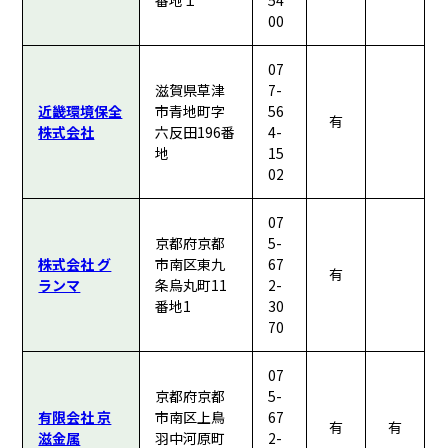
番地１
54
00
07
滋賀県草津
7-
近畿環境保全
市青地町字
56
有
株式会社
六反田196番
4-
地
15
02
07
京都府京都
5-
株式会社 グ
市南区東九
67
有
ランマ
条烏丸町11
2-
番地1
30
70
07
京都府京都
5-
有限会社 京
市南区上鳥
67
有
有
滋金属
羽中河原町
2-