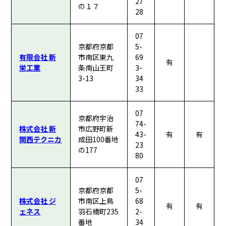
27
の１７
28
07
京都府京都
5-
有限会社 新
市南区東九
69
有
栄工業
条南山王町
3-
3-13
34
33
07
京都府宇治
74-
株式会社 新
市広野町新
43-
有
有
関西テクニカ
成田100番地
23
の177
80
07
京都府京都
5-
株式会社 ジ
市南区上鳥
68
有
有
ェネス
羽石橋町235
2-
番地
34