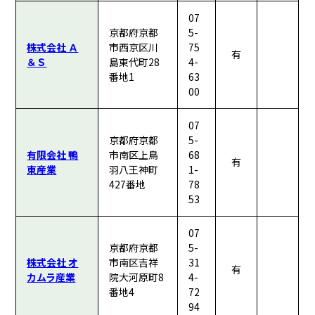
07
京都府京都
5-
株式会社 Ａ
市西京区川
75
有
＆Ｓ
島東代町28
4-
番地1
63
00
07
京都府京都
5-
有限会社 鴨
市南区上鳥
68
有
東産業
羽八王神町
1-
427番地
78
53
07
京都府京都
5-
株式会社 オ
市南区吉祥
31
有
カムラ産業
院大河原町8
4-
番地4
72
94