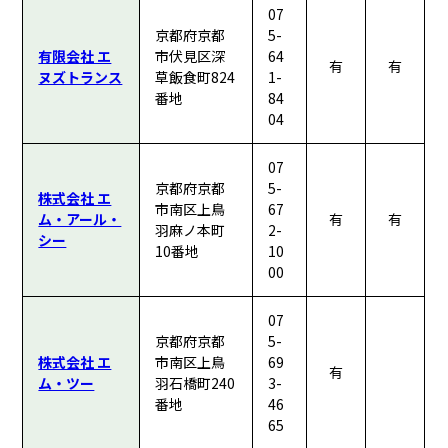
07
京都府京都
5-
有限会社 エ
市伏見区深
64
有
有
ヌズトランス
草飯食町824
1-
番地
84
04
07
京都府京都
5-
株式会社 エ
市南区上鳥
67
ム・アール・
有
有
羽麻ノ本町
2-
シー
10番地
10
00
07
京都府京都
5-
株式会社 エ
市南区上鳥
69
有
ム・ツー
羽石橋町240
3-
番地
46
65