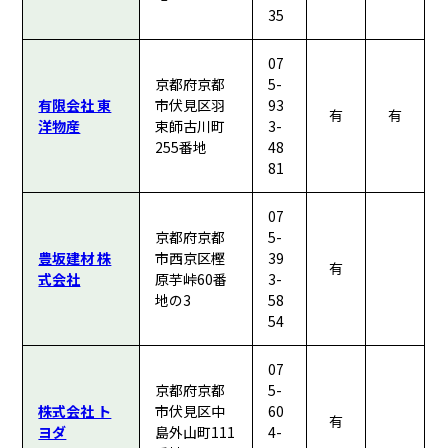
35
07
京都府京都
5-
有限会社 東
市伏見区羽
93
有
有
洋物産
束師古川町
3-
255番地
48
81
07
京都府京都
5-
豊坂建材 株
市西京区樫
39
有
式会社
原芋峠60番
3-
地の3
58
54
07
京都府京都
5-
株式会社 ト
市伏見区中
60
有
ヨダ
島外山町111
4-