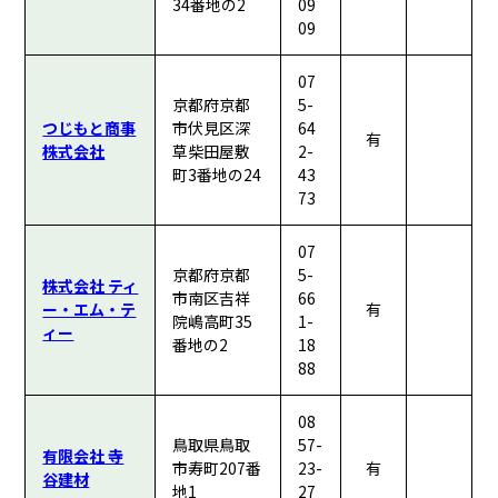
34番地の2
09
09
07
京都府京都
5-
つじもと商事
市伏見区深
64
有
株式会社
草柴田屋敷
2-
町3番地の24
43
73
07
京都府京都
5-
株式会社 ティ
市南区吉祥
66
ー・エム・テ
有
院嶋高町35
1-
ィー
番地の2
18
88
08
鳥取県鳥取
57-
有限会社 寺
市寿町207番
23-
有
谷建材
地1
27