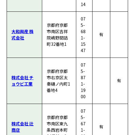
14
07
京都府京都
5-
大和興産 株
市南区吉祥
68
有
式会社
院嶋野間詰
1-
町32番地1
15
47
07
京都府京都
5-
株式会社 チ
市右京区太
87
有
ョウビ工業
秦樋ノ内町1
1-
番地4
19
00
07
京都府京都
5-
株式会社 辻
市南区東九
67
有
商店
条西岩本町
1-