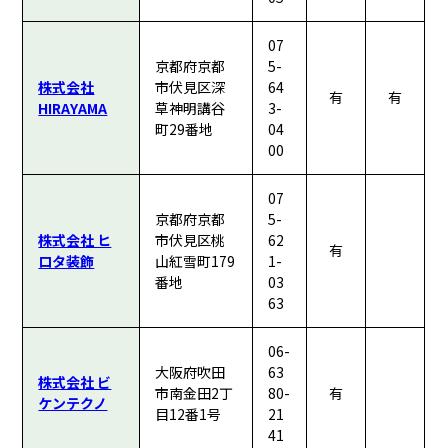
07
京都府京都
5-
株式会社
市伏見区深
64
有
有
HIRAYAMA
草神明講谷
3-
町29番地
04
00
07
京都府京都
5-
株式会社 ヒ
市伏見区桃
62
有
ロタ装飾
山紅雪町179
1-
番地
03
63
06-
大阪府吹田
63
株式会社 ビ
市南金田2丁
80-
有
ケンテクノ
目12番1号
21
41