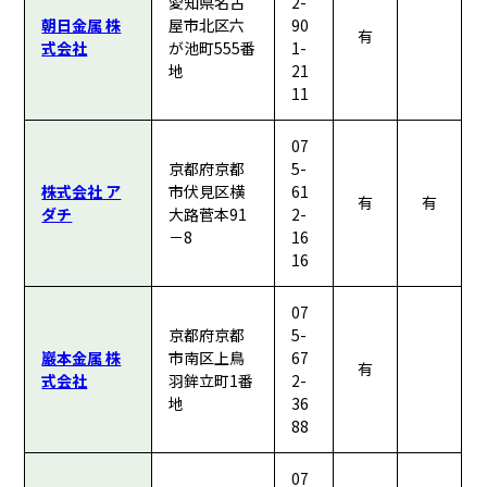
愛知県名古
2-
朝日金属 株
屋市北区六
90
有
式会社
が池町555番
1-
地
21
11
07
京都府京都
5-
株式会社 ア
市伏見区横
61
有
有
ダチ
大路菅本91
2-
－8
16
16
07
京都府京都
5-
巖本金属 株
市南区上鳥
67
有
式会社
羽鉾立町1番
2-
地
36
88
07