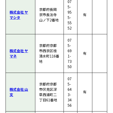
07
5-
京都府長岡
株式会社 ヤ
95
京市長法寺
有
マシタ
5-
山ノ下2番地
55
52
07
京都府京都
5-
株式会社 ヤ
市西京区桂
69
有
マネ
清水町116番
1-
地
73
50
07
京都府京都
5-
株式会社 山
市伏見区深
64
有
文
草西浦町二
3-
丁目61番地
34
56