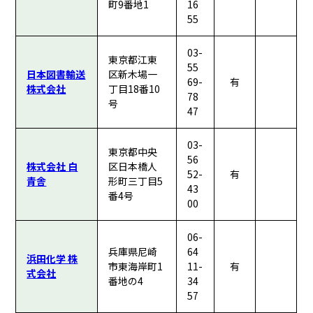
町9番地1
16
55
03-
東京都江東
55
日本図書輸送
区新木場一
69-
有
株式会社
丁目18番10
78
号
47
03-
東京都中央
56
株式会社 白
区日本橋人
52-
有
青舎
形町三丁目5
43
番4号
00
06-
兵庫県尼崎
64
浜田化学 株
市東海岸町1
11-
有
式会社
番地の4
34
57