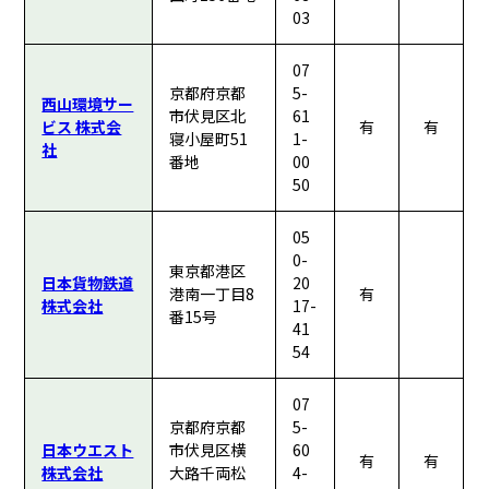
03
07
京都府京都
5-
西山環境サー
市伏見区北
61
ビス 株式会
有
有
寝小屋町51
1-
社
番地
00
50
05
0-
東京都港区
日本貨物鉄道
20
港南一丁目8
有
株式会社
17-
番15号
41
54
07
京都府京都
5-
日本ウエスト
市伏見区横
60
有
有
株式会社
大路千両松
4-