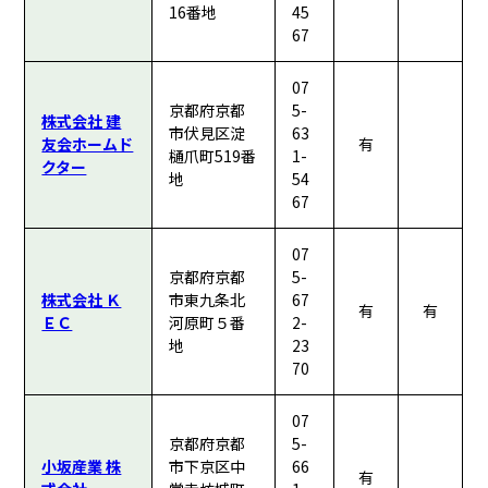
16番地
45
67
07
京都府京都
5-
株式会社 建
市伏見区淀
63
友会ホームド
有
樋爪町519番
1-
クター
地
54
67
07
京都府京都
5-
株式会社 Ｋ
市東九条北
67
有
有
ＥＣ
河原町５番
2-
地
23
70
07
京都府京都
5-
小坂産業 株
市下京区中
66
有