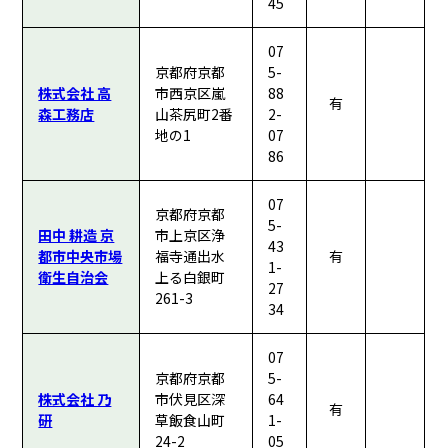
45
07
京都府京都
5-
株式会社 高
市西京区嵐
88
有
森工務店
山茶尻町2番
2-
地の1
07
86
07
京都府京都
5-
田中 耕造 京
市上京区浄
43
都市中央市場
福寺通出水
有
1-
衛生自治会
上る白銀町
27
261-3
34
07
京都府京都
5-
株式会社 乃
市伏見区深
64
有
研
草飯食山町
1-
24-2
05