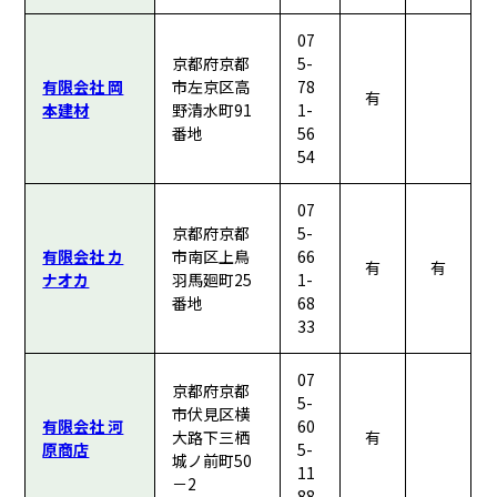
07
京都府京都
5-
有限会社 岡
市左京区高
78
有
本建材
野清水町91
1-
番地
56
54
07
京都府京都
5-
有限会社 カ
市南区上鳥
66
有
有
ナオカ
羽馬廻町25
1-
番地
68
33
07
京都府京都
5-
市伏見区横
有限会社 河
60
大路下三栖
有
原商店
5-
城ノ前町50
11
－2
88