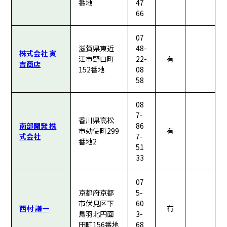
番地
47
66
07
滋賀県東近
48-
株式会社 寅
江市野口町
22-
有
吉商店
152番地
08
58
08
7-
香川県高松
南部開発 株
86
市勅使町299
有
式会社
7-
番地2
51
33
07
京都府京都
5-
市伏見区下
60
西村 謙一
有
鳥羽北円面
3-
田町156番地
68