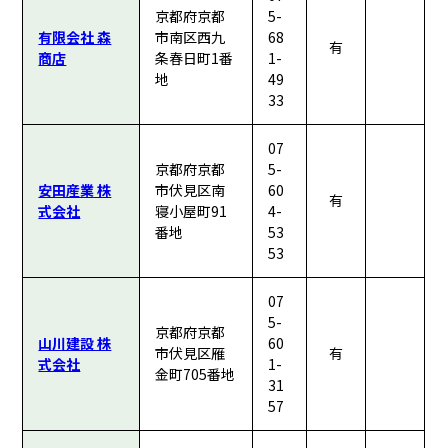
京都府京都
5-
有限会社 森
市南区西九
68
有
商店
条春日町1番
1-
地
49
33
07
京都府京都
5-
安田産業 株
市伏見区南
60
有
式会社
寝小屋町91
4-
番地
53
53
07
5-
京都府京都
山川建設 株
60
市伏見区雁
有
式会社
1-
金町705番地
31
57