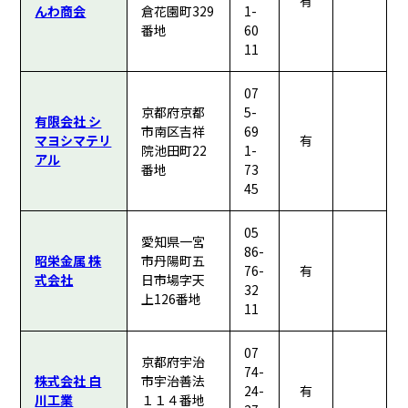
有
んわ商会
倉花園町329
1-
番地
60
11
07
京都府京都
5-
有限会社 シ
市南区吉祥
69
マヨシマテリ
有
院池田町22
1-
アル
番地
73
45
05
愛知県一宮
86-
昭栄金属 株
市丹陽町五
76-
有
式会社
日市場字天
32
上126番地
11
07
京都府宇治
74-
株式会社 白
市宇治善法
24-
有
川工業
１１４番地