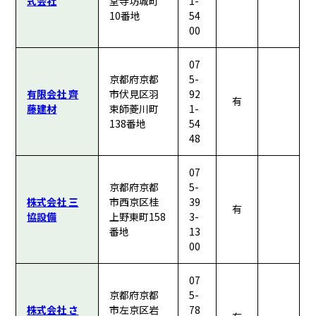
式会社
堂寺坊城町
1-
10番地
54
00
07
京都府京都
5-
有限会社 齊
市伏見区羽
92
有
藤建材
束師菱川町
1-
138番地
54
48
07
京都府京都
5-
株式会社 三
市西京区桂
39
有
協設備
上野東町158
3-
番地
13
00
07
京都府京都
5-
株式会社 さ
市左京区岩
78