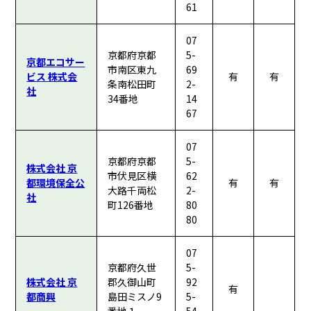
61
07
京都府京都
5-
京都エコサー
市南区東九
69
ビス 株式会
有
有
条南松田町
2-
社
34番地
14
67
07
京都府京都
5-
株式会社 京
市伏見区横
62
都環境保全公
有
有
大路千両松
2-
社
町126番地
80
80
07
京都府久世
5-
株式会社 京
郡久御山町
92
有
都商興
島田ミスノ9
5-