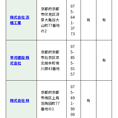
07
京都府京都
5-
市伏見区深
株式会社 浜
64
草大亀谷大
有
有
橋工業
1-
山町77番地
37
の2
73
07
京都府京都
5-
早河建設 株
市右京区京
85
有
式会社
北栃本町南
5-
川原43番地
01
57
07
京都府京都
5-
市南区上鳥
69
株式会社 林
有
羽角田町77
1-
番地の1
90
00