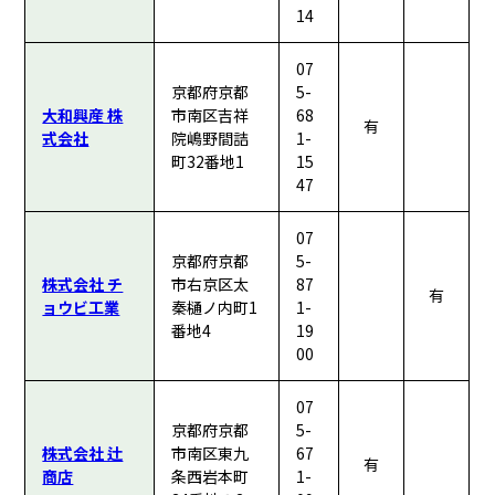
14
07
京都府京都
5-
大和興産 株
市南区吉祥
68
有
式会社
院嶋野間詰
1-
町32番地1
15
47
07
京都府京都
5-
株式会社 チ
市右京区太
87
有
ョウビ工業
秦樋ノ内町1
1-
番地4
19
00
07
京都府京都
5-
株式会社 辻
市南区東九
67
有
商店
条西岩本町
1-