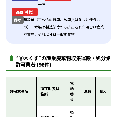
一廃
品目(特管)
建設業（工作物の新築、改築又は除去に伴うも
備考
の）、木製品製造業等から排出された場合は産業
廃棄物、それ以外は一般廃棄物
“⑧木くず”の産業廃棄物収集運搬・処分業
許可業者 (98件)
電
所在地 又は
話
許可業者名
運搬
処分
住所
番
号
05