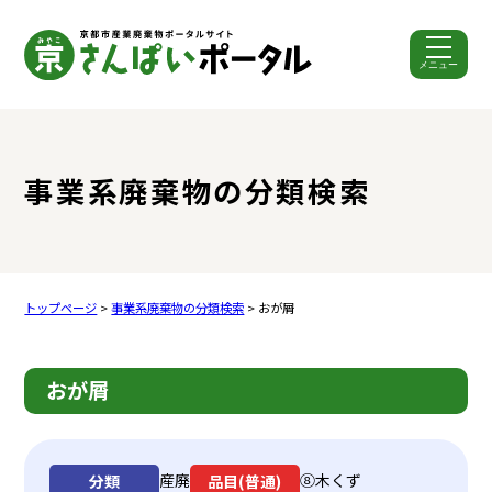
メニュー
ここから本文です。
事業系廃棄物の分類検索
トップページ
>
事業系廃棄物の分類検索
> おが屑
おが屑
産廃
⑧木くず
分類
品目(普通)