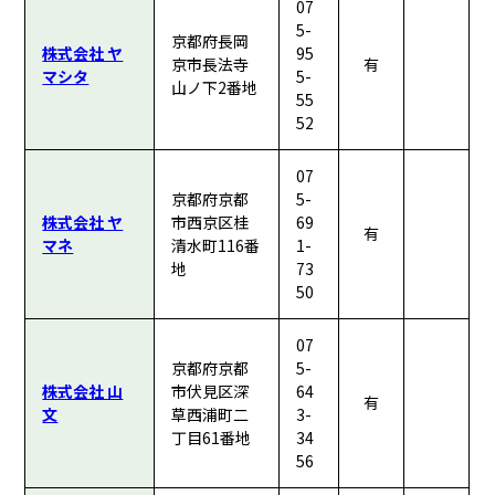
07
5-
京都府長岡
株式会社 ヤ
95
京市長法寺
有
マシタ
5-
山ノ下2番地
55
52
07
京都府京都
5-
株式会社 ヤ
市西京区桂
69
有
マネ
清水町116番
1-
地
73
50
07
京都府京都
5-
株式会社 山
市伏見区深
64
有
文
草西浦町二
3-
丁目61番地
34
56