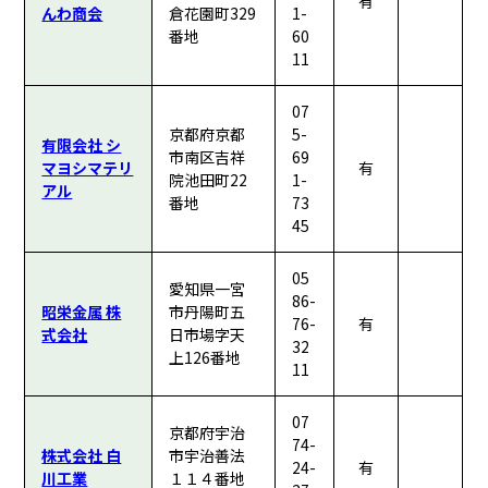
有
んわ商会
倉花園町329
1-
番地
60
11
07
京都府京都
5-
有限会社 シ
市南区吉祥
69
マヨシマテリ
有
院池田町22
1-
アル
番地
73
45
05
愛知県一宮
86-
昭栄金属 株
市丹陽町五
76-
有
式会社
日市場字天
32
上126番地
11
07
京都府宇治
74-
株式会社 白
市宇治善法
24-
有
川工業
１１４番地