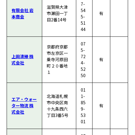
7-
滋賀県大津
有限会社 岩
54
市瀬田一丁
有
本商会
5-
目2番14号
51
44
07
京都府京都
5-
市左京区一
上田清掃 株
72
乗寺河原田
有
式会社
4-
町２０番地
52
１
50
01
北海道札幌
1-
エア・ウォー
市中央区南
85
ター物流 株
有
十九条西六
9-
式会社
丁目3番5号
53
01