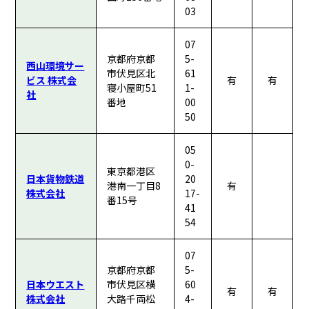
03
07
京都府京都
5-
西山環境サー
市伏見区北
61
ビス 株式会
有
有
寝小屋町51
1-
社
番地
00
50
05
0-
東京都港区
日本貨物鉄道
20
港南一丁目8
有
株式会社
17-
番15号
41
54
07
京都府京都
5-
日本ウエスト
市伏見区横
60
有
有
株式会社
大路千両松
4-