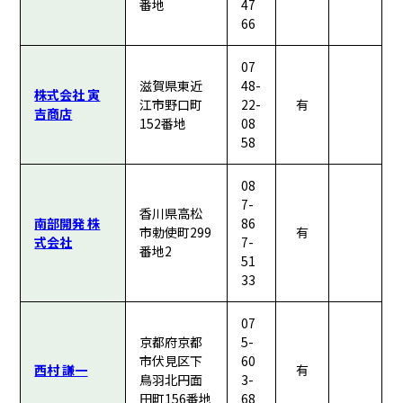
番地
47
66
07
滋賀県東近
48-
株式会社 寅
江市野口町
22-
有
吉商店
152番地
08
58
08
7-
香川県高松
南部開発 株
86
市勅使町299
有
式会社
7-
番地2
51
33
07
京都府京都
5-
市伏見区下
60
西村 謙一
有
鳥羽北円面
3-
田町156番地
68