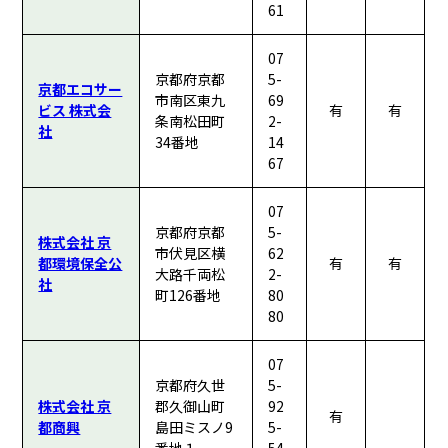
61
07
京都府京都
5-
京都エコサー
市南区東九
69
ビス 株式会
有
有
条南松田町
2-
社
34番地
14
67
07
京都府京都
5-
株式会社 京
市伏見区横
62
都環境保全公
有
有
大路千両松
2-
社
町126番地
80
80
07
京都府久世
5-
株式会社 京
郡久御山町
92
有
都商興
島田ミスノ9
5-