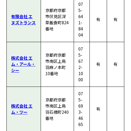
07
京都府京都
5-
有限会社 エ
市伏見区深
64
有
有
ヌズトランス
草飯食町824
1-
番地
84
04
07
京都府京都
5-
株式会社 エ
市南区上鳥
67
ム・アール・
有
有
羽麻ノ本町
2-
シー
10番地
10
00
07
京都府京都
5-
株式会社 エ
市南区上鳥
69
有
ム・ツー
羽石橋町240
3-
番地
46
65