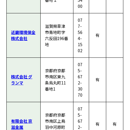
番地１
54
00
07
滋賀県草津
7-
近畿環境保全
市青地町字
56
有
株式会社
六反田196番
4-
地
15
02
07
京都府京都
5-
株式会社 グ
市南区東九
67
有
ランマ
条烏丸町11
2-
番地1
30
70
07
京都府京都
5-
有限会社 京
市南区上鳥
67
有
有
滋金属
羽中河原町
2-