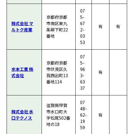
07
京都府京都
5-
株式会社 マ
市南区東九
67
有
有
ルトク産業
条柳下町22
2-
番地
03
53
07
京都府京都
5-
水本工業 株
市伏見区久
96
有
式会社
我西出町13
3-
番地114
63
37
07
滋賀県甲賀
48-
株式会社 水
市水口町大
62-
有
口テクノス
字松尾502番
19
地の18
59