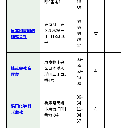
町9番地1
16
55
03-
東京都江東
55
日本図書輸送
区新木場一
69-
有
株式会社
丁目18番10
78
号
47
03-
東京都中央
56
株式会社 白
区日本橋人
52-
有
青舎
形町三丁目5
43
番4号
00
06-
兵庫県尼崎
64
浜田化学 株
市東海岸町1
11-
有
式会社
番地の4
34
57