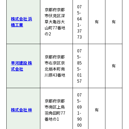
07
京都府京都
5-
市伏見区深
株式会社 浜
64
草大亀谷大
有
有
橋工業
1-
山町77番地
37
の2
73
07
京都府京都
5-
早河建設 株
市右京区京
85
有
式会社
北栃本町南
5-
川原43番地
01
57
07
京都府京都
5-
市南区上鳥
69
株式会社 林
有
羽角田町77
1-
番地の1
90
00