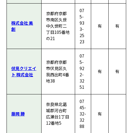
07
京都府京都
5-
市南区久世
株式会社 美
93
中久世町二
有
有
創
3-
丁目105番地
25
の21
23
07
京都府京都
5-
伏見クリエイ
市伏見区久
92
有
有
ト 株式会社
我西出町4番
2-
地38
32
51
07
奈良県北葛
45-
城郡河合町
藤岡 勝
32-
有
広瀬台1丁目
32
12番地5
88