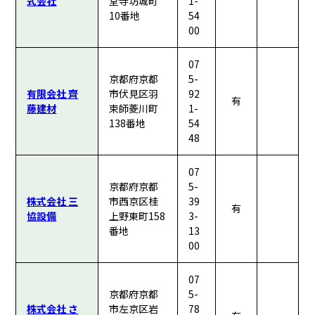
式会社
堂寺坊城町
1-
10番地
54
00
07
京都府京都
5-
有限会社 齊
市伏見区羽
92
有
藤建材
束師菱川町
1-
138番地
54
48
07
京都府京都
5-
株式会社 三
市西京区桂
39
有
協設備
上野東町158
3-
番地
13
00
07
京都府京都
5-
株式会社 さ
市左京区岩
78