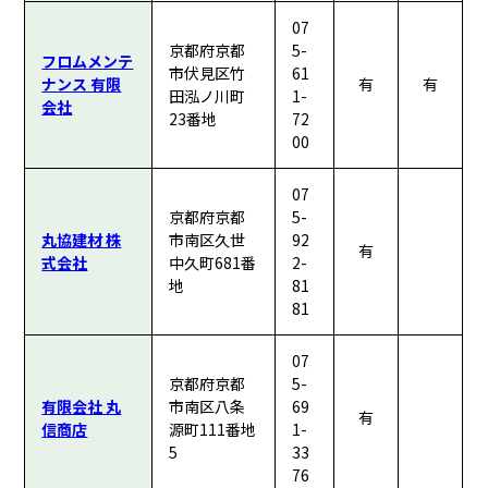
07
京都府京都
5-
フロムメンテ
市伏見区竹
61
ナンス 有限
有
有
田泓ノ川町
1-
会社
23番地
72
00
07
京都府京都
5-
丸協建材 株
市南区久世
92
有
式会社
中久町681番
2-
地
81
81
07
京都府京都
5-
有限会社 丸
市南区八条
69
有
信商店
源町111番地
1-
5
33
76