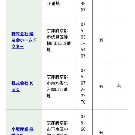
16番地
45
67
07
京都府京都
5-
株式会社 建
市伏見区淀
63
友会ホームド
有
樋爪町519番
1-
クター
地
54
67
07
京都府京都
5-
株式会社 Ｋ
市東九条北
67
有
有
ＥＣ
河原町５番
2-
地
23
70
07
京都府京都
5-
小坂産業 株
市下京区中
66
有