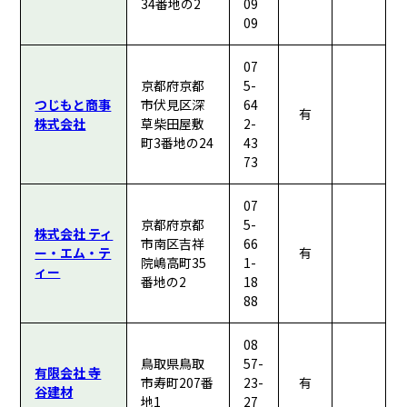
34番地の2
09
09
07
京都府京都
5-
つじもと商事
市伏見区深
64
有
株式会社
草柴田屋敷
2-
町3番地の24
43
73
07
京都府京都
5-
株式会社 ティ
市南区吉祥
66
ー・エム・テ
有
院嶋高町35
1-
ィー
番地の2
18
88
08
鳥取県鳥取
57-
有限会社 寺
市寿町207番
23-
有
谷建材
地1
27