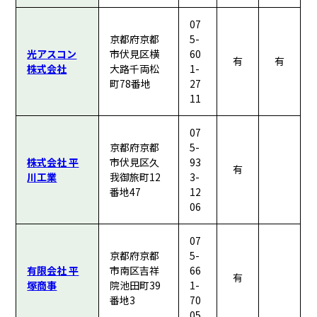
07
京都府京都
5-
光アスコン
市伏見区横
60
有
有
株式会社
大路千両松
1-
町78番地
27
11
07
京都府京都
5-
株式会社 平
市伏見区久
93
有
川工業
我御旅町12
3-
番地47
12
06
07
京都府京都
5-
有限会社 平
市南区吉祥
66
有
塚商事
院池田町39
1-
番地3
70
05