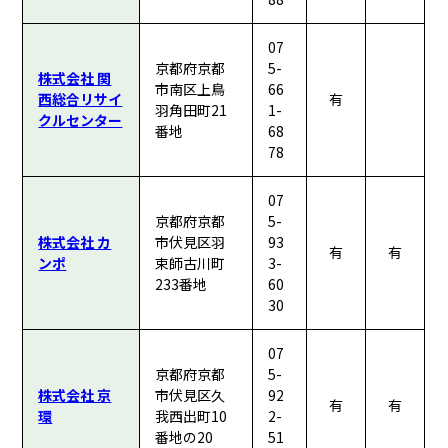
07
京都府京都
5-
株式会社 関
市南区上鳥
66
西総合リサイ
有
羽角田町21
1-
クルセンター
番地
68
78
07
京都府京都
5-
株式会社 カ
市伏見区羽
93
有
有
ンポ
束師古川町
3-
233番地
60
30
07
京都府京都
5-
株式会社 京
市伏見区久
92
有
有
環
我西出町10
2-
番地の20
51