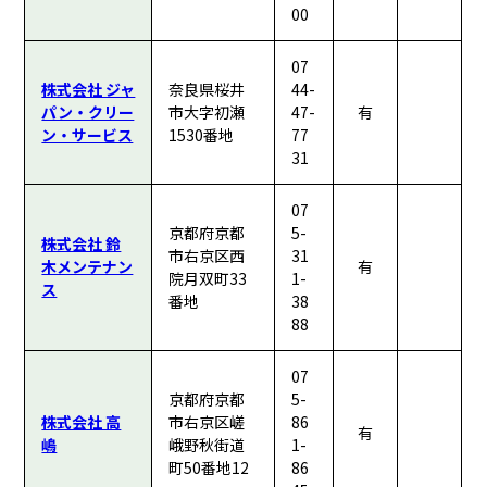
00
07
株式会社 ジャ
奈良県桜井
44-
パン・クリー
市大字初瀬
47-
有
ン・サービス
1530番地
77
31
07
京都府京都
5-
株式会社 鈴
市右京区西
31
木メンテナン
有
院月双町33
1-
ス
番地
38
88
07
京都府京都
5-
株式会社 高
市右京区嵯
86
有
嶋
峨野秋街道
1-
町50番地12
86