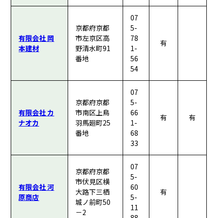
07
京都府京都
5-
有限会社 岡
市左京区高
78
有
本建材
野清水町91
1-
番地
56
54
07
京都府京都
5-
有限会社 カ
市南区上鳥
66
有
有
ナオカ
羽馬廻町25
1-
番地
68
33
07
京都府京都
5-
市伏見区横
有限会社 河
60
大路下三栖
有
原商店
5-
城ノ前町50
11
－2
88