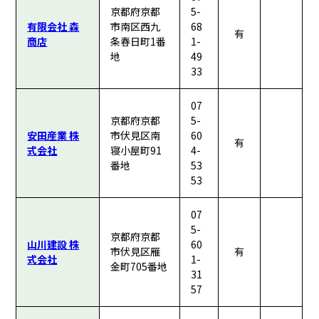
京都府京都
5-
有限会社 森
市南区西九
68
有
商店
条春日町1番
1-
地
49
33
07
京都府京都
5-
安田産業 株
市伏見区南
60
有
式会社
寝小屋町91
4-
番地
53
53
07
5-
京都府京都
山川建設 株
60
市伏見区雁
有
式会社
1-
金町705番地
31
57