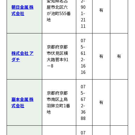
愛知県名古
2-
朝日金属 株
屋市北区六
90
有
式会社
が池町555番
1-
地
21
11
07
京都府京都
5-
株式会社 ア
市伏見区横
61
有
有
ダチ
大路菅本91
2-
－8
16
16
07
京都府京都
5-
巖本金属 株
市南区上鳥
67
有
式会社
羽鉾立町1番
2-
地
36
88
07