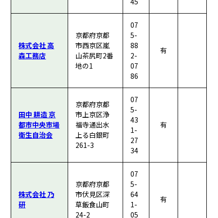
45
07
京都府京都
5-
株式会社 高
市西京区嵐
88
有
森工務店
山茶尻町2番
2-
地の1
07
86
07
京都府京都
5-
田中 耕造 京
市上京区浄
43
都市中央市場
福寺通出水
有
1-
衛生自治会
上る白銀町
27
261-3
34
07
京都府京都
5-
株式会社 乃
市伏見区深
64
有
研
草飯食山町
1-
24-2
05