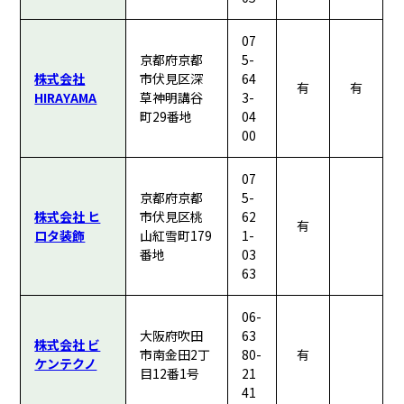
07
京都府京都
5-
株式会社
市伏見区深
64
有
有
HIRAYAMA
草神明講谷
3-
町29番地
04
00
07
京都府京都
5-
株式会社 ヒ
市伏見区桃
62
有
ロタ装飾
山紅雪町179
1-
番地
03
63
06-
大阪府吹田
63
株式会社 ビ
市南金田2丁
80-
有
ケンテクノ
目12番1号
21
41