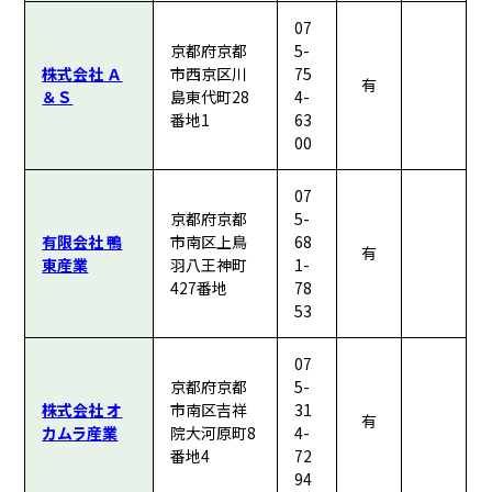
07
京都府京都
5-
株式会社 Ａ
市西京区川
75
有
＆Ｓ
島東代町28
4-
番地1
63
00
07
京都府京都
5-
有限会社 鴨
市南区上鳥
68
有
東産業
羽八王神町
1-
427番地
78
53
07
京都府京都
5-
株式会社 オ
市南区吉祥
31
有
カムラ産業
院大河原町8
4-
番地4
72
94