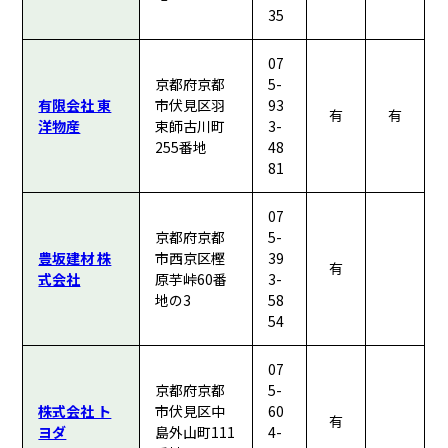
35
07
京都府京都
5-
有限会社 東
市伏見区羽
93
有
有
洋物産
束師古川町
3-
255番地
48
81
07
京都府京都
5-
豊坂建材 株
市西京区樫
39
有
式会社
原芋峠60番
3-
地の3
58
54
07
京都府京都
5-
株式会社 ト
市伏見区中
60
有
ヨダ
島外山町111
4-