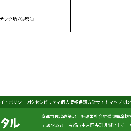
ック類 / ③廃油
イトポリシー
アクセシビリティ
個人情報保護方針
サイトマップ
リン
京都市環境政策局 循環型社会推進部廃棄物
〒604-8571 京都市中京区寺町通御池上る上本能