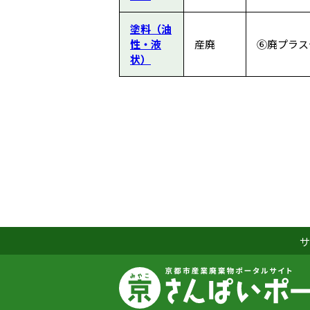
塗料（油
性・液
産廃
⑥廃プラスチ
状）
サ