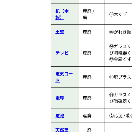
机（木
産廃 / 一
⑧木くず
製）
廃
土壁
産廃
⑯がれき類
⑭ガラスく
テレビ
産廃
び陶磁器くず
⑬金属くず
電気コー
産廃
⑥廃プラス
ド
⑭ガラスく
電球
産廃
び陶磁器くず
電池
産廃
②汚泥 / 
天然芝
一廃