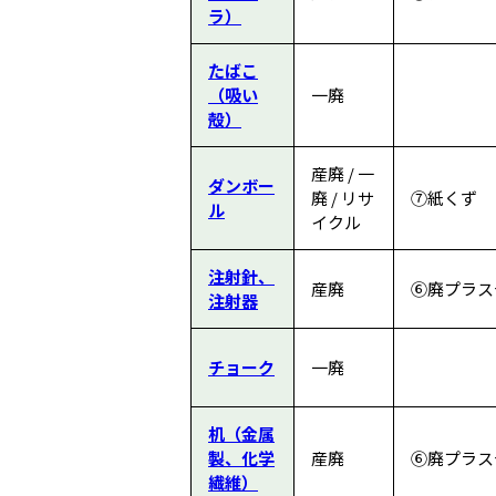
ラ）
たばこ
（吸い
一廃
殻）
産廃 / 一
ダンボー
廃 / リサ
⑦紙くず
ル
イクル
注射針、
産廃
⑥廃プラス
注射器
チョーク
一廃
机（金属
製、化学
産廃
⑥廃プラス
繊維）