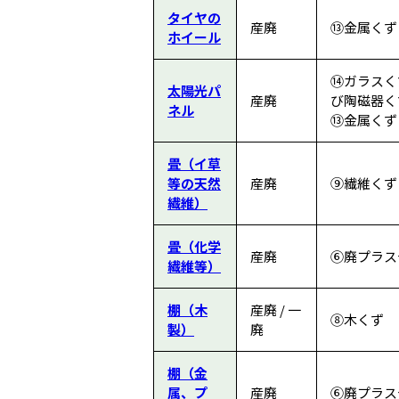
タイヤの
産廃
⑬金属くず
ホイール
⑭ガラスく
太陽光パ
産廃
び陶磁器くず
ネル
⑬金属くず
畳（イ草
等の天然
産廃
⑨繊維くず
繊維）
畳（化学
産廃
⑥廃プラス
繊維等）
棚（木
産廃 / 一
⑧木くず
製）
廃
棚（金
属、プ
産廃
⑥廃プラス