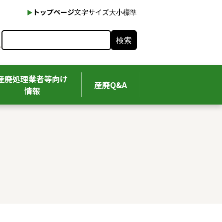
本文へ
トップページ
文字サイズ
大
小
標準
検索
産廃処理業者等向け
産廃Q&A
情報