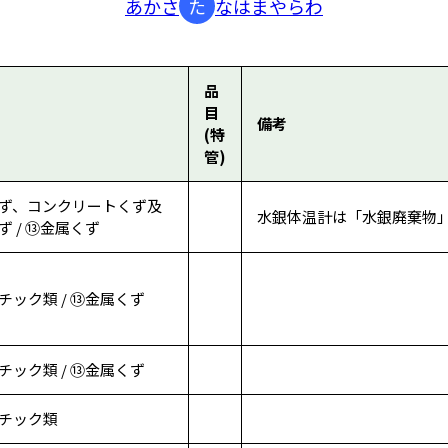
あ
か
さ
た
な
は
ま
や
ら
わ
品
目
備考
(特
管)
ず、コンクリートくず及
水銀体温計は「水銀廃棄物
 / ⑬金属くず
チック類 / ⑬金属くず
チック類 / ⑬金属くず
チック類