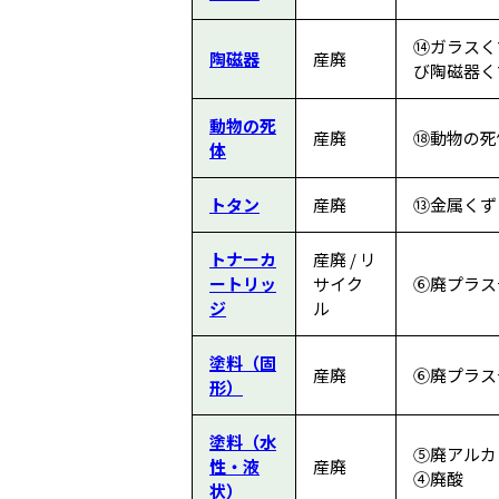
⑭ガラスく
陶磁器
産廃
び陶磁器く
動物の死
産廃
⑱動物の死
体
トタン
産廃
⑬金属くず
トナーカ
産廃 / リ
ートリッ
サイク
⑥廃プラス
ジ
ル
塗料（固
産廃
⑥廃プラス
形）
塗料（水
⑤廃アルカリ
性・液
産廃
④廃酸
状）