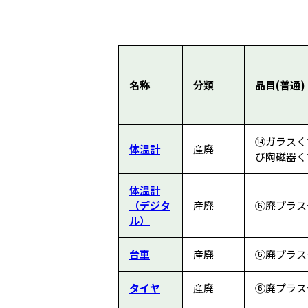
名称
分類
品目(普通)
⑭ガラスく
体温計
産廃
び陶磁器くず
体温計
（デジタ
産廃
⑥廃プラス
ル）
台車
産廃
⑥廃プラス
タイヤ
産廃
⑥廃プラス