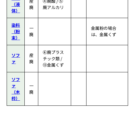
産
④廃酸 / ⑤
（液
廃
廃アルカリ
体）
染料
一
金属粉の場合
（粉
廃
は、金属くず
末）
⑥廃プラス
ソフ
産
チック類 /
ァ
廃
⑬金属くず
ソフ
ァ
一
（木
廃
枠）