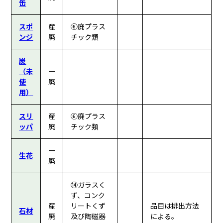
缶
スポ
産
⑥廃プラス
ンジ
廃
チック類
炭
（未
一
使
廃
用）
スリ
産
⑥廃プラス
ッパ
廃
チック類
一
生花
廃
⑭ガラスく
ず、コンク
産
リートくず
品目は排出方法
石材
廃
及び陶磁器
による。