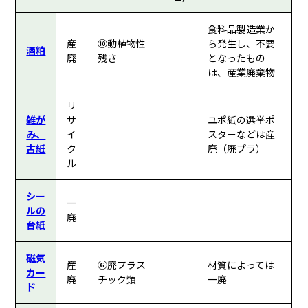
食料品製造業か
産
⑩動植物性
ら発生し、不要
酒粕
廃
残さ
となったもの
は、産業廃棄物
リ
雑が
サ
ユポ紙の選挙ポ
み、
イ
スターなどは産
古紙
ク
廃（廃プラ）
ル
シー
一
ルの
廃
台紙
磁気
産
⑥廃プラス
材質によっては
カー
廃
チック類
一廃
ド