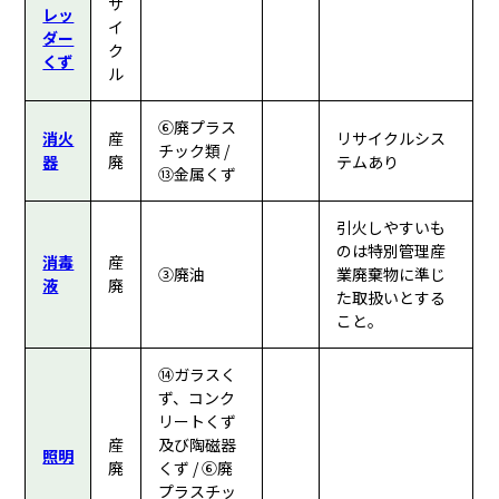
サ
レッ
イ
ダー
ク
くず
ル
⑥廃プラス
消火
産
リサイクルシス
チック類 /
器
廃
テムあり
⑬金属くず
引火しやすいも
のは特別管理産
消毒
産
③廃油
業廃棄物に準じ
液
廃
た取扱いとする
こと。
⑭ガラスく
ず、コンク
リートくず
産
及び陶磁器
照明
廃
くず / ⑥廃
プラスチッ