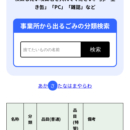
き缶」「PC」「雑誌」など
事業所から出るごみの
分類検索
検索
あ
か
さ
た
な
は
ま
や
ら
わ
品
分
目
名称
品目(普通)
備考
類
(特
管)