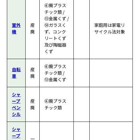
⑥廃プラス
チック類 /
⑬金属くず /
室外
産
⑭ガラスく
家庭用は家電リ
機
廃
ず、コンク
サイクル法対象
リートくず
及び陶磁器
くず
⑥廃プラス
自転
産
チック類 /
車
廃
⑬金属くず
シャ
ープ
産
⑥廃プラス
ペン
廃
チック類
シル
シャ
ープ
一