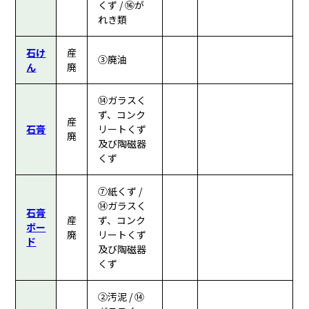
くず / ⑯が
れき類
石け
産
③廃油
ん
廃
⑭ガラスく
ず、コンク
産
石膏
リートくず
廃
及び陶磁器
くず
⑦紙くず /
⑭ガラスく
石膏
産
ず、コンク
ボー
廃
リートくず
ド
及び陶磁器
くず
②汚泥 / ⑭