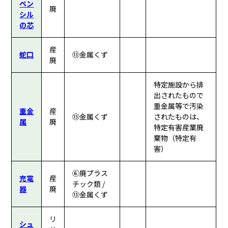
ペン
廃
シル
の芯
産
蛇口
⑬金属くず
廃
特定施設から排
出されたもので
重金属等で汚染
重金
産
⑬金属くず
されたものは、
属
廃
特定有害産業廃
棄物（特定有
害）
⑥廃プラス
充電
産
チック類 /
器
廃
⑬金属くず
リ
シュ