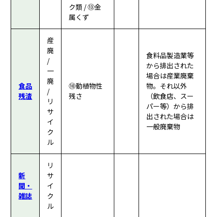
ク類 / ⑬金
属くず
産
廃
食料品製造業等
/
から排出された
一
場合は産業廃棄
廃
食品
⑩動植物性
物。それ以外
/
残渣
残さ
（飲食店、スー
リ
パー等）から排
サ
出された場合は
イ
一般廃棄物
ク
ル
リ
新
サ
聞・
イ
雑誌
ク
ル