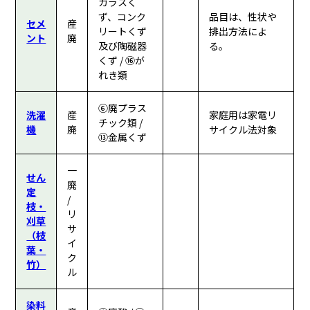
ガラスく
ず、コンク
品目は、性状や
セメ
産
リートくず
排出方法によ
ント
廃
及び陶磁器
る。
くず / ⑯が
れき類
⑥廃プラス
洗濯
産
家庭用は家電リ
チック類 /
機
廃
サイクル法対象
⑬金属くず
一
せん
廃
定
/
枝・
リ
刈草
サ
（枝
イ
葉・
ク
竹）
ル
染料