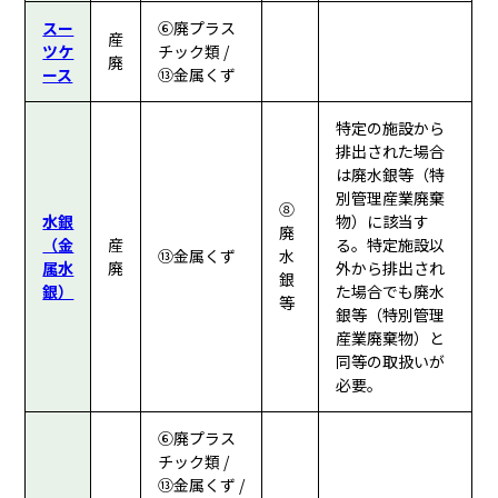
スー
⑥廃プラス
産
ツケ
チック類 /
廃
ース
⑬金属くず
特定の施設から
排出された場合
は廃水銀等（特
別管理産業廃棄
⑧
水銀
物）に該当す
廃
（金
産
る。特定施設以
⑬金属くず
水
属水
廃
外から排出され
銀
銀）
た場合でも廃水
等
銀等（特別管理
産業廃棄物）と
同等の取扱いが
必要。
⑥廃プラス
チック類 /
⑬金属くず /