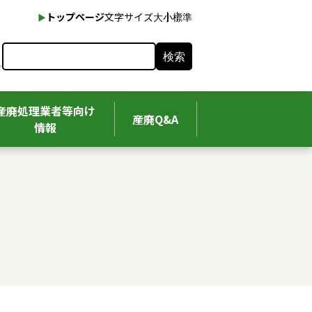
本文へ
トップページ
文字サイズ
大
小
標準
検索
産廃処理業者等向け
産廃Q&A
情報