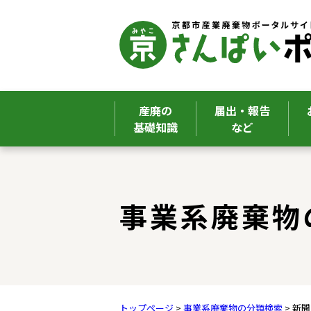
産廃の
届出・報告
基礎知識
など
ここから本文です。
事業系廃棄物
トップページ
>
事業系廃棄物の分類検索
> 新