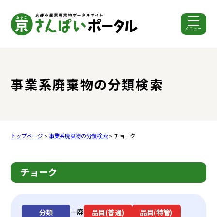
メニュー
ここから本文です。
事業系廃棄物の分類検索
トップページ
>
事業系廃棄物の分類検索
> チョーク
チョーク
一廃
分類
品目(普通)
品目(特管)