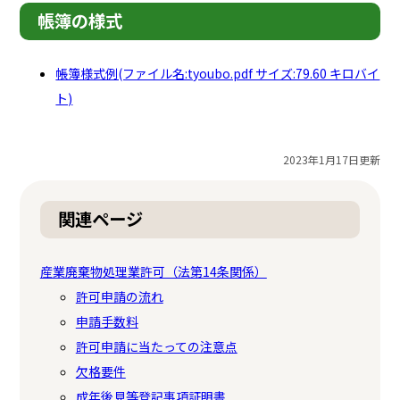
帳簿の様式
帳簿様式例(ファイル名:tyoubo.pdf サイズ:79.60 キロバイ
ト)
2023年1月17日更新
関連ページ
産業廃棄物処理業許可（法第14条関係）
許可申請の流れ
申請手数料
許可申請に当たっての注意点
欠格要件
成年後見等登記事項証明書