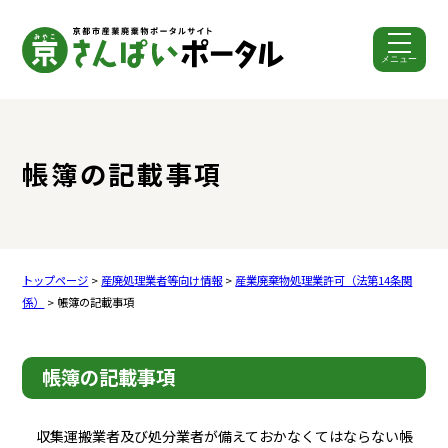
メニュー
ここから本文です。
帳簿の記載事項
トップページ
>
産廃処理業者等向け情報
>
産業廃棄物処理業許可（法第14条関
係）
> 帳簿の記載事項
帳簿の記載事項
収集運搬業者及び処分業者が備えておかなくてはならない帳