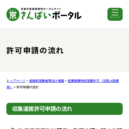
メニュー
ここから本文です。
許可申請の流れ
トップページ
>
産廃処理業者等向け情報
>
産業廃棄物処理業許可（法第14条関
係）
> 許可申請の流れ
収集運搬許可申請の流れ