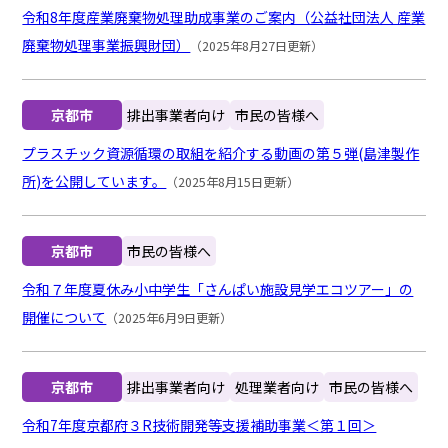
令和8年度産業廃棄物処理助成事業のご案内（公益社団法人 産業
廃棄物処理事業振興財団）
（2025年8月27日更新）
京都市
排出事業者向け
市民の皆様へ
プラスチック資源循環の取組を紹介する動画の第５弾(島津製作
所)を公開しています。
（2025年8月15日更新）
京都市
市民の皆様へ
令和７年度夏休み小中学生「さんぱい施設見学エコツアー」の
開催について
（2025年6月9日更新）
京都市
排出事業者向け
処理業者向け
市民の皆様へ
令和7年度京都府３R技術開発等支援補助事業＜第１回＞