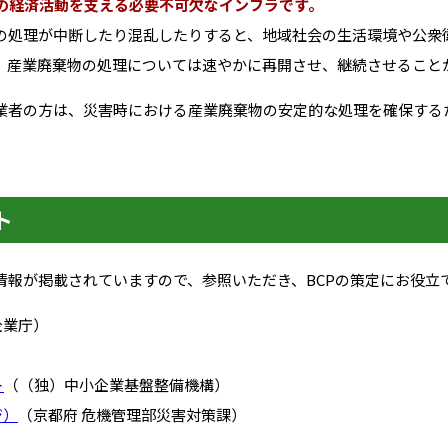
の経済活動を支える必要不可欠なインフラです。
処理が中断したり混乱したりすると、地域社会の生活環境や公衆
、産業廃棄物の処理については速やかに再開させ、継続させること
業者の方は、災害時における産業廃棄物の安定的な処理を確保するた
ト
情報が掲載されていますので、参照いただき、BCPの策定にお役立
企業庁）
）
ト
（（独）中小企業基盤整備機構）
ジ）
（京都府 危機管理部災害対策課）