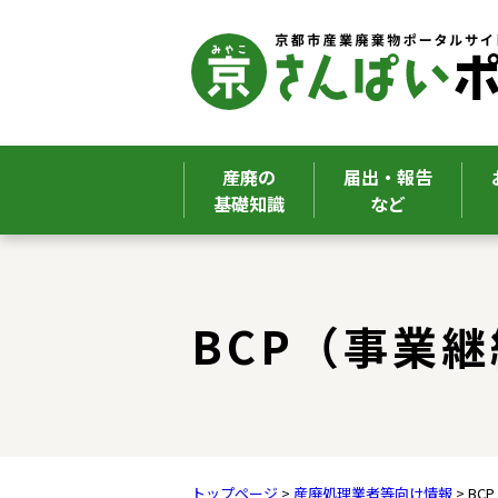
産廃の
届出・報告
基礎知識
など
ここから本文です。
BCP（事業
トップページ
>
産廃処理業者等向け情報
> B