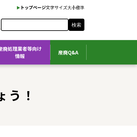
本文へ
トップページ
文字サイズ
大
小
標準
検索
産廃処理業者等向け
産廃Q&A
情報
ょう！