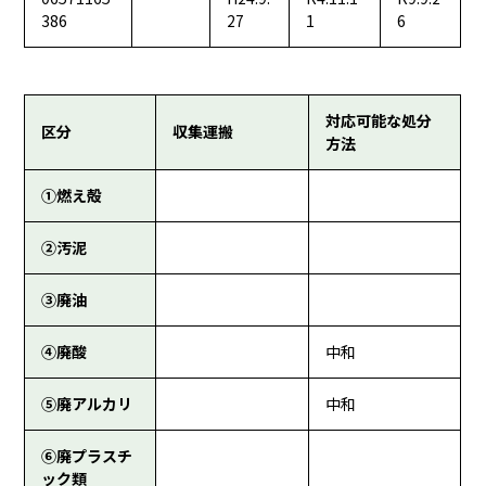
386
27
1
6
対応可能な処分
区分
収集運搬
方法
①燃え殻
②汚泥
③廃油
④廃酸
中和
⑤廃アルカリ
中和
⑥廃プラスチ
ック類