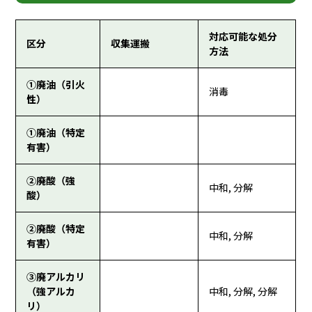
対応可能な処分
区分
収集運搬
方法
①廃油（引火
消毒
性）
①廃油（特定
有害）
②廃酸（強
中和, 分解
酸）
②廃酸（特定
中和, 分解
有害）
③廃アルカリ
（強アルカ
中和, 分解, 分解
リ）