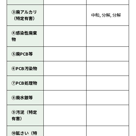
③廃アルカリ
中和, 分解, 分解
（特定有害）
④感染性廃棄
物
⑤廃PCB等
⑥PCB汚染物
⑦PCB処理物
⑧廃水銀等
⑨汚泥（特定
有害）
⑩鉱さい（特