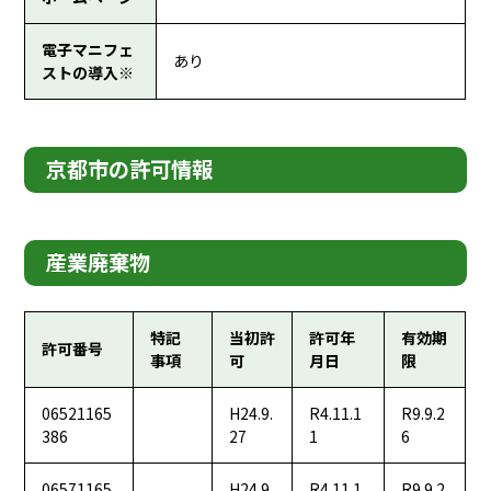
電子マニフェ
あり
ストの導入※
京都市の許可情報
産業廃棄物
特記
当初許
許可年
有効期
許可番号
事項
可
月日
限
06521165
H24.9.
R4.11.1
R9.9.2
386
27
1
6
06571165
H24.9.
R4.11.1
R9.9.2