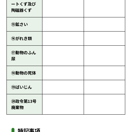
ートくず及び
陶磁器くず
⑮鉱さい
⑯がれき類
⑰動物のふん
尿
⑱動物の死体
⑲ばいじん
⑳政令第13号
廃棄物
特記事項