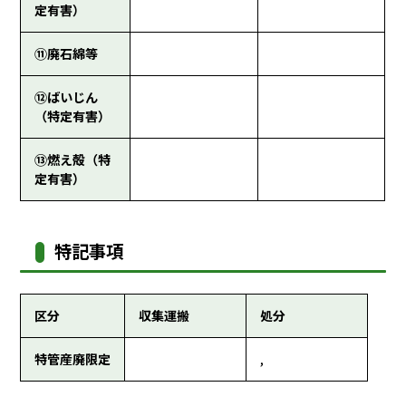
定有害）
⑪廃石綿等
⑫ばいじん
（特定有害）
⑬燃え殻（特
定有害）
特記事項
区分
収集運搬
処分
特管産廃限定
,