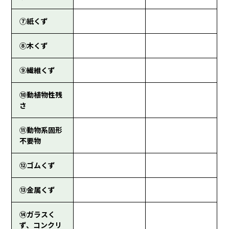
⑦紙くず
⑧木くず
⑨繊維くず
⑩動植物性残
さ
⑪動物系固形
不要物
⑫ゴムくず
⑬金属くず
⑭ガラスく
ず、コンクリ