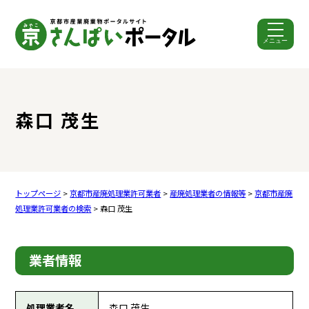
メニュー
ここから本文です。
森口 茂生
トップページ
>
京都市産廃処理業許可業者
>
産廃処理業者の情報等
>
京都市産廃
処理業許可業者の検索
> 森口 茂生
業者情報
処理業者名
森口 茂生