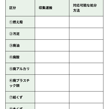
対応可能な処分
区分
収集運搬
方法
①燃え殻
②汚泥
③廃油
④廃酸
⑤廃アルカリ
⑥廃プラスチ
ック類
⑦紙くず
⑧木くず