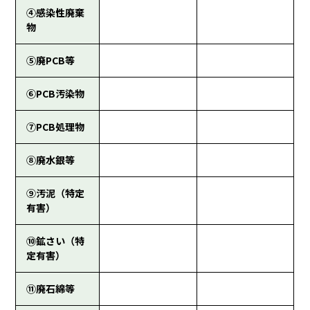
④感染性廃棄
物
⑤廃PCB等
⑥PCB汚染物
⑦PCB処理物
⑧廃水銀等
⑨汚泥（特定
有害）
⑩鉱さい（特
定有害）
⑪廃石綿等