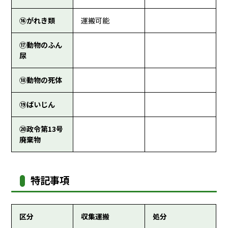
⑯がれき類
運搬可能
⑰動物のふん
尿
⑱動物の死体
⑲ばいじん
⑳政令第13号
廃棄物
特記事項
区分
収集運搬
処分