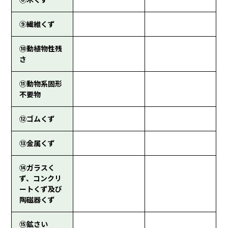
⑨繊維くず
⑩動植物性残
さ
⑪動物系固形
不要物
⑫ゴムくず
⑬金属くず
⑭ガラスく
ず、コンクリ
ートくず及び
陶磁器くず
⑮鉱さい